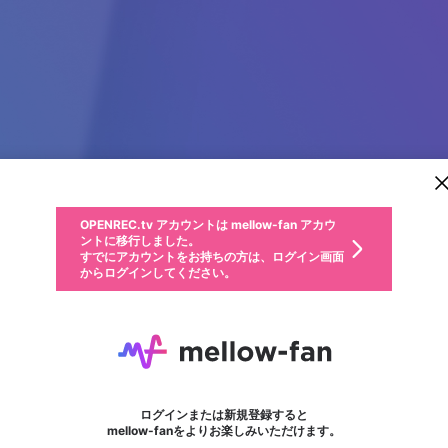
新規登録
OPENREC.tv アカウントは mellow-fan アカウ
OPENREC.tvアカウントはmellow-fanアカウン
パーソナルデータの登録
限定コミュニティ参加方法
ントに移行しました。
トに統合しました。
すでにアカウントをお持ちの方は、ログイン画面
こちらからOPENREC.tvでログイン中のアカウ
からログインしてください。
ント情報を引き継ぐことができます。
動画プレイリストを選択
生年月
固定動画に設定
不適切なユーザーとして報告します
ファンレター
サブスクシェア
OPENREC.tv アカウントは mellow-fan アカウ
@
新規登録
ログイン
か？
年
月
ントに移行しました。
マイページに表示されている動画 (ライブ配信、配信予定、ア
すでにアカウントをお持ちの方は、ログイン画面
ーカイブ、アップロード動画) をページのトップに1つ固定で
Sunwin G.M Enterpris
応援している配信者にファンレターを送ることができま
生年月は登録後に変更できません。
認証コードの入力
できるプレイリストがありません。プレイリストは動画の再生画面で作
からログインしてください。
きます。動画タイトル横のメニューより設定することができま
す。好きなデザインを選んでメッセージを書いたり、エ
ログイン
す。
@
sunwingmenterprises
ご確認ください
す。
メールアドレスで新規登録
メールアドレスでログイン
問題を選択してください
ールアイテムでデコレーションして、配信者に届けまし
性別
ょう！
メールアドレスにメールを送信しました。30分以内にメ
パスワード再設定
詳しくはこちら
この限定コミュニティは、Discordで提供されています。
入力していただいたメールアドレス
男性
女性
その他
問題を選択してください
※ファンレター機能は有料サービスです。
ール記載の6桁の認証コードを入力してください。
利用規約とプライバシーポリシーが更新されました。
または
または
ポイントが不足しています
フォロー
に、パスワード再設定用URLを記載
セッションの有効期限が切れたた
Discordアカウントをお持ちでない方
サービスを利用するには変更後の内容をご確認いただ
わいせつな表現
認証コード
検索履歴をすべて削除しますか？
チームメンバーに追加しますか？
ブロックリストに追加しますか？
この動画の公開は終了しました
登録したメールアドレスを入力し、送信してください。
お住まいの地域
されたメールを送信しましたのでご
め、ログアウトしました
き、同意していただく必要があります。
X
X
Discordとは？からDiscordにアクセス
mellowポイントの購入に進みますか？
他者を誹謗中傷する表現
0
6
確認ください
ログインまたは新規登録すると
Discordアカウントを作成
キャンセル
キャンセル
mellow-fanをよりお楽しみいただけます。
いいえ
OK
はい
はい
OK
利用規約
を確認しました。
0
500
著作権の侵害
Google
Google
キャプチャ
プレイリスト
フォロー
フォロワー
プレミアム会員に入会
mellow-fan のメールアドレス（mellow-fan.comドメイン
OK