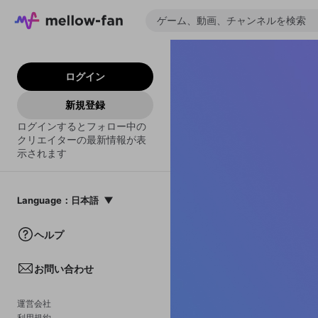
ログイン
新規登録
ログインするとフォロー中の
クリエイターの最新情報が表
示されます
Language
：
日本語
日本語
ヘルプ
English
お問い合わせ
中文(簡体)
한국어
運営会社
利用規約