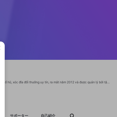
成で
Sunwin (gmenterprises.in.net) là nền tảng cung cấp các trò chơi game bài, tài xỉu, nổ hũ, xóc đĩa đổi thưởng uy tín, ra mắt năm 2012 và được quản lý bởi tập đoàn cá cược danh tiếng SUNCITY, có trụ sở tại Macao, Trung Quốc. Truy cập https://gmenterprises.in.net/ để lấy link tải Sunwin chính thức 2026 và nhận code tân thủ 100K ngay! Địa chỉ: 45 Nguyễn Khuyến, Xương Giang, Bắc Giang, Việt Nam Hotline: 0797676767 Website: https://gmenterprises.in.net/ Fanpage: https://www.facebook.com/sunwinbayern/ Email: cskh@sunwin.biz.pl Hastags, tag: #sunwin, #tải_sunwin, #tài_xỉu_sunwin, #sun_win, #sunwin_club #taixiu #gamebai #nohu #gamedoithuong https://twitter.com/sunwingmenterpr https://www.youtube.com/@sunwingmenterprises https://500px.com/p/sunwingmenterprises?view=photos https://gravatar.com/sunwingmenterprises
サポーター
自己紹介