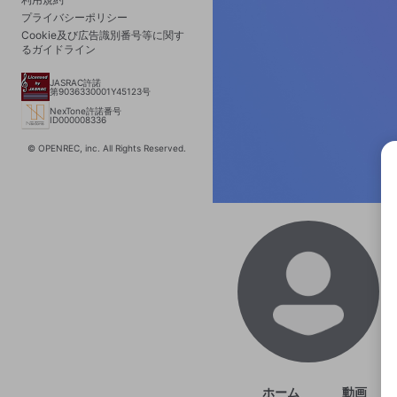
プライバシーポリシー
Cookie及び広告識別番号等に関す
るガイドライン
JASRAC許諾
第9036330001Y45123号
NexTone許諾番号
ID000008336
© OPENREC, inc. All Rights Reserved.
選択
きま
ホーム
動画