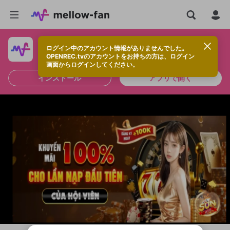
ログイン中のアカウント情報がありませんでした。
快適に視聴するなら、アプリをインストールしよう！
OPENREC.tvのアカウントをお持ちの方は、ログイン
画面からログインしてください。
インストール
アプリで開く
新規登録
OPENREC.tv アカウントは mellow-fan
OPENREC.tvアカウントはmellow-fanア
限定コミュニティ参加方法
パーソナルデータの登録
アカウントに移行しました。
カウントに統合しました。
すでにアカウントをお持ちの方は、ログイ
こちらからOPENREC.tvでログイン中のア
ン画面からログインしてください。
カウント情報を引き継ぐことができます。