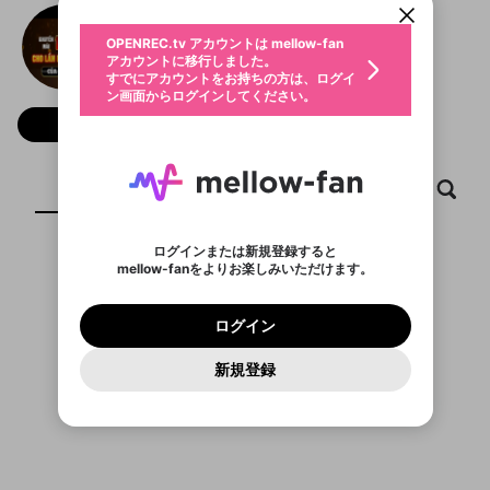
動画プレイリストを選択
生年月
Sunwin
固定動画に設定
不適切なユーザーとして報告しま
ファンレター
OPENREC.tv アカウントは mellow-fan
サブスクシェア
@
sunwinchromehearts
@
新規登録
ログイン
すか？
年
月
アカウントに移行しました。
マイページに表示されている動画 (ライブ配信、配
認証コードの入力
すでにアカウントをお持ちの方は、ログイ
生年月は登録後に変更できません。
信予定、アーカイブ、アップロード動画) をページ
選択できるプレイリストがありません。
応援している配信者にファンレターを送ることがで
ン画面からログインしてください。
ご確認ください
のトップに1つ固定できます。動画タイトル横のメ
ログイン
プレイリストは動画の再生画面で作成で
きます。好きなデザインを選んでメッセージを書い
ニューより設定することができます。
メールアドレスで新規登録
メールアドレスでログイン
問題を選択してください
フォロー
この限定コミュニティは、Discordで提供されてい
性別
きます。
たり、エールアイテムでデコレーションして、配信
メールアドレスにメールを送信しました。30分以内
パスワード再設定
ます。
者に届けましょう！
にメール記載の6桁の認証コードを入力してくださ
入力していただいたメールアドレ
男性
女性
その他
利用規約とプライバシーポリシーが更新されま
問題を選択してください
詳しくはこちら
※ファンレター機能は有料サービスです。
い。
または
または
ポイントが不足しています
した。 サービスを利用するには変更後の内容を
Discordアカウントをお持ちでない方
スに、パスワード再設定用URLを
セッションの有効期限が切れたた
ホーム
動画
キャプチャ
プレイリスト
登録したメールアドレスを入力し、送信してくださ
わいせつな表現
ブロックリストに追加しますか？
この動画の公開は終了しました
お住まいの地域
ご確認いただき、同意していただく必要があり
認証コード
い。
記載されたメールを送信しました
め、ログアウトしました
Discordとは？からDiscordにアクセス
X
X
ます。
mellowポイントの購入に進みますか？
他者を誹謗中傷する表現
のでご確認ください
0
6
ログインまたは新規登録すると
Discordアカウントを作成
mellow-fanをよりお楽しみいただけます。
キャンセル
OK
OK
0
500
著作権の侵害
表示するコンテンツがありません
Google
Google
利用規約
プレミアム会員に入会
を確認しました。
OK
いいえ
はい
mellow-fan のメールアドレス（mellow-fan.comド
この画面からDiscordに参加する
利用規約
および
プライバシーポリシー
に同意頂いた上で
ログイン
プライバシーポリシー
を確認しました。
メイン及びcs.openrec.co.jpドメイン）が受信拒否設
次にお進みください。
OK
プライバシーの侵害
ご登録いただいた情報はサービスの向上を目的
ログイン
再設定する
動画プレイリストがありません
定に含まれていないかご確認ください。
Yahoo! JAPAN
Yahoo! JAPAN
Discordは第三者が提供するコミュニティーサービスで、
として使用いたします。
報告された問題については、利用規約に違反しているか
動画プレイリストを選択
パスワードを忘れた方は
こちら
過激な暴力や自傷行為
mellow-fanとは関わりがありません。Discordに関してのお
一部サービスをご利用いただくには、生年月の
どうかをスタッフが確認します。
この機能をむやみに使
新規登録
確認しました
問い合わせにはお答えすることができません。Discordの仕
アカウントをお持ちですか？
アカウントを作成する
登録が必要です。
用することは、利用規約違反になります。
様変更により、限定コミュニティ特典の提供が終了する可能
入力
なりすまし行為
Appleでサインアップ
Appleでサインイン
動画のプレイリストを一つ選択すると、そのプレイ
ご登録いただいた情報は公開されません。
性がありますが、その際の補償は一切行いません。外部サー
リストの動画をマイページの上部にリストで表示す
ビスとのID連携に関する同意事項に同意の上、参加をお願い
閉じる
ることができます。
出会いを誘導する行為
ファンレターを作成
します。
送信
mellow-fanの
mellow-fanの
利用規約
利用規約
・
・
プライバシーポリシー
プライバシーポリシー
・
・
外部
外部
登録
外部サービスとのID連携に関する同意事項
サービスとのID連携に関する同意事項
サービスとのID連携に関する同意事項
に同意頂いた上
に同意頂いた上
閉じる
ねずみ講やマルチ商法
動画プレイリストを選択
アカウント作成
で、次にお進みください
で、次にお進みください