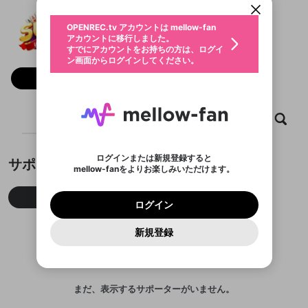
動画プレイリストを選択
生年月
SUNWIN
固定動画に設定
不適切なユーザーとして報告しま
ファンレター
OPENREC.tv アカウントは mellow-fan
サブスクシェア
@
sunwin8comvc
@
新規登録
ログイン
すか？
年
月
アカウントに移行しました。
マイページに表示されている動画 (ライブ配信、配
認証コードの入力
すでにアカウントをお持ちの方は、ログイ
生年月は登録後に変更できません。
信予定、アーカイブ、アップロード動画) をページ
選択できるプレイリストがありません。
応援している配信者にファンレターを送ることがで
ン画面からログインしてください。
ご確認ください
のトップに1つ固定できます。動画タイトル横のメ
ログイン
プレイリストは動画の再生画面で作成で
きます。好きなデザインを選んでメッセージを書い
ニューより設定することができます。
メールアドレスで新規登録
メールアドレスでログイン
問題を選択してください
フォロー
この限定コミュニティは、Discordで提供されてい
性別
きます。
たり、エールアイテムでデコレーションして、配信
メールアドレスにメールを送信しました。30分以内
パスワード再設定
ます。
者に届けましょう！
にメール記載の6桁の認証コードを入力してくださ
入力していただいたメールアドレ
男性
女性
その他
利用規約とプライバシーポリシーが更新されま
問題を選択してください
詳しくはこちら
※ファンレター機能は有料サービスです。
い。
または
または
ポイントが不足しています
した。 サービスを利用するには変更後の内容を
Discordアカウントをお持ちでない方
スに、パスワード再設定用URLを
セッションの有効期限が切れたた
ホーム
動画
キャプチャ
プレイリスト
登録したメールアドレスを入力し、送信してくださ
わいせつな表現
ブロックリストに追加しますか？
この動画の公開は終了しました
お住まいの地域
ご確認いただき、同意していただく必要があり
認証コード
い。
記載されたメールを送信しました
め、ログアウトしました
Discordとは？からDiscordにアクセス
X
X
ます。
mellowポイントの購入に進みますか？
他者を誹謗中傷する表現
のでご確認ください
0
6
ログインまたは新規登録すると
サポーター
Discordアカウントを作成
mellow-fanをよりお楽しみいただけます。
キャンセル
OK
OK
0
500
著作権の侵害
Google
Google
利用規約
プレミアム会員に入会
を確認しました。
OK
いいえ
はい
mellow-fan のメールアドレス（mellow-fan.comド
この画面からDiscordに参加する
利用規約
および
プライバシーポリシー
に同意頂いた上で
ログイン
プライバシーポリシー
を確認しました。
今月
先月
累積
メイン及びcs.openrec.co.jpドメイン）が受信拒否設
次にお進みください。
OK
プライバシーの侵害
ご登録いただいた情報はサービスの向上を目的
ログイン
再設定する
動画プレイリストがありません
定に含まれていないかご確認ください。
Yahoo! JAPAN
Yahoo! JAPAN
Discordは第三者が提供するコミュニティーサービスで、
として使用いたします。
報告された問題については、利用規約に違反しているか
動画プレイリストを選択
パスワードを忘れた方は
こちら
過激な暴力や自傷行為
mellow-fanとは関わりがありません。Discordに関してのお
一部サービスをご利用いただくには、生年月の
どうかをスタッフが確認します。
この機能をむやみに使
新規登録
確認しました
問い合わせにはお答えすることができません。Discordの仕
アカウントをお持ちですか？
アカウントを作成する
登録が必要です。
用することは、利用規約違反になります。
様変更により、限定コミュニティ特典の提供が終了する可能
入力
なりすまし行為
Appleでサインアップ
Appleでサインイン
動画のプレイリストを一つ選択すると、そのプレイ
ご登録いただいた情報は公開されません。
性がありますが、その際の補償は一切行いません。外部サー
リストの動画をマイページの上部にリストで表示す
ビスとのID連携に関する同意事項に同意の上、参加をお願い
閉じる
ることができます。
出会いを誘導する行為
ファンレターを作成
します。
送信
mellow-fanの
mellow-fanの
利用規約
利用規約
・
・
プライバシーポリシー
プライバシーポリシー
・
・
外部
外部
まだ、表示するサポーターがいません。
登録
外部サービスとのID連携に関する同意事項
サービスとのID連携に関する同意事項
サービスとのID連携に関する同意事項
に同意頂いた上
に同意頂いた上
閉じる
ねずみ講やマルチ商法
動画プレイリストを選択
アカウント作成
で、次にお進みください
で、次にお進みください