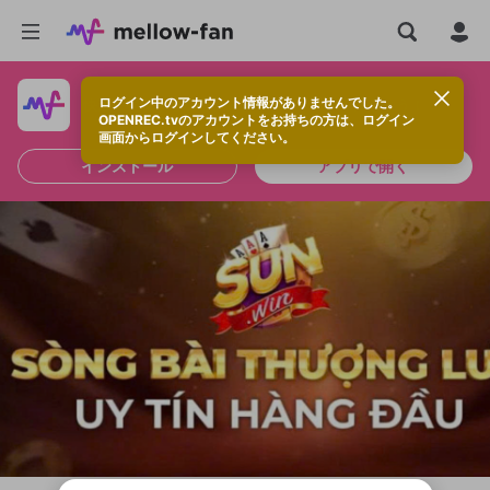
ログイン中のアカウント情報がありませんでした。
快適に視聴するなら、アプリをインストールしよう！
OPENREC.tvのアカウントをお持ちの方は、ログイン
画面からログインしてください。
インストール
アプリで開く
新規登録
OPENREC.tv アカウントは mellow-fan
OPENREC.tvアカウントはmellow-fanア
限定コミュニティ参加方法
パーソナルデータの登録
アカウントに移行しました。
カウントに統合しました。
すでにアカウントをお持ちの方は、ログイ
こちらからOPENREC.tvでログイン中のア
ン画面からログインしてください。
カウント情報を引き継ぐことができます。