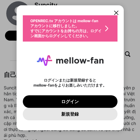
すでにアカウントをお持ちの方は、ログイ
こちらからOPENREC.tvでログイン中のア
Suncity
動画プレイリストを選択
ン画面からログインしてください。
カウント情報を引き継ぐことができます。
生年月
@
suncityjpncom
固定動画に設定
不適切なユーザーとして報告しま
ファンレター
OPENREC.tv アカウントは mellow-fan
サブスクシェア
@
新規登録
ログイン
すか？
年
月
アカウントに移行しました。
マイページに表示されている動画 (ライブ配信、配
認証コードの入力
すでにアカウントをお持ちの方は、ログイ
生年月は登録後に変更できません。
信予定、アーカイブ、アップロード動画) をページ
選択できるプレイリストがありません。
応援している配信者にファンレターを送ることがで
フォロー
ン画面からログインしてください。
ご確認ください
のトップに1つ固定できます。動画タイトル横のメ
ログイン
プレイリストは動画の再生画面で作成で
きます。好きなデザインを選んでメッセージを書い
ニューより設定することができます。
メールアドレスで新規登録
メールアドレスでログイン
問題を選択してください
この限定コミュニティは、Discordで提供されてい
性別
きます。
たり、エールアイテムでデコレーションして、配信
メールアドレスにメールを送信しました。30分以内
パスワード再設定
ます。
者に届けましょう！
にメール記載の6桁の認証コードを入力してくださ
入力していただいたメールアドレ
男性
女性
その他
ホーム
利用規約とプライバシーポリシーが更新されま
動画
キャプチャ
プレイリスト
問題を選択してください
詳しくはこちら
※ファンレター機能は有料サービスです。
い。
または
または
ポイントが不足しています
した。 サービスを利用するには変更後の内容を
Discordアカウントをお持ちでない方
スに、パスワード再設定用URLを
セッションの有効期限が切れたた
登録したメールアドレスを入力し、送信してくださ
わいせつな表現
ブロックリストに追加しますか？
この動画の公開は終了しました
お住まいの地域
ご確認いただき、同意していただく必要があり
認証コード
い。
記載されたメールを送信しました
め、ログアウトしました
Discordとは？からDiscordにアクセス
X
X
自己紹介
ます。
mellowポイントの購入に進みますか？
他者を誹謗中傷する表現
のでご確認ください
0
6
ログインまたは新規登録すると
Discordアカウントを作成
mellow-fanをよりお楽しみいただけます。
キャンセル
OK
OK
0
500
著作権の侵害
Suncity nổi bật là một trong những nền tảng hàng đầu chuyên p
Google
Google
利用規約
プレミアム会員に入会
を確認しました。
OK
いいえ
はい
mellow-fan のメールアドレス（mellow-fan.comド
この画面からDiscordに参加する
hân tích và đánh giá các nhà cái trực tuyến đáng tin cậy tại Việt
利用規約
および
プライバシーポリシー
に同意頂いた上で
ログイン
プライバシーポリシー
を確認しました。
メイン及びcs.openrec.co.jpドメイン）が受信拒否設
次にお進みください。
OK
プライバシーの侵害
Nam. Với đội ngũ chuyên gia truyền thông số am tường thị trườn
ご登録いただいた情報はサービスの向上を目的
ログイン
再設定する
動画プレイリストがありません
定に含まれていないかご確認ください。
Yahoo! JAPAN
Yahoo! JAPAN
g và lĩnh vực giải trí, Suncity cam kết mang đến nội dung chuẩn
Discordは第三者が提供するコミュニティーサービスで、
として使用いたします。
報告された問題については、利用規約に違反しているか
動画プレイリストを選択
パスワードを忘れた方は
こちら
過激な暴力や自傷行為
mellow-fanとは関わりがありません。Discordに関してのお
xác, minh bạch và hữu ích để người dùng có thể đưa ra quyết đị
一部サービスをご利用いただくには、生年月の
どうかをスタッフが確認します。
この機能をむやみに使
新規登録
確認しました
問い合わせにはお答えすることができません。Discordの仕
アカウントをお持ちですか？
アカウントを作成する
nh cá cược hợp lý. Từng bài viết đều được kiểm duyệt kỹ lưỡng,
登録が必要です。
用することは、利用規約違反になります。
様変更により、限定コミュニティ特典の提供が終了する可能
入力
なりすまし行為
Appleでサインアップ
Appleでサインイン
動画のプレイリストを一つ選択すると、そのプレイ
cập nhật đầy đủ chính sách, khuyến mãi và trải nghiệm người ch
ご登録いただいた情報は公開されません。
性がありますが、その際の補償は一切行いません。外部サー
リストの動画をマイページの上部にリストで表示す
ơi thực tế – giúp người dùng dễ dàng so sánh và lựa chọn nhà c
ビスとのID連携に関する同意事項に同意の上、参加をお願い
閉じる
ることができます。
出会いを誘導する行為
ファンレターを作成
します。
ái phù hợp.
送信
mellow-fanの
mellow-fanの
利用規約
利用規約
・
・
プライバシーポリシー
プライバシーポリシー
・
・
外部
外部