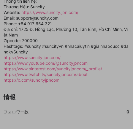
登録
Thông tin liên hệ:
外部サービスとのID連携に関する同意事項
サービスとのID連携に関する同意事項
サービスとのID連携に関する同意事項
に同意頂いた上
に同意頂いた上
閉じる
ねずみ講やマルチ商法
動画プレイリストを選択
アカウント作成
Thương hiệu: Suncity
で、次にお進みください
で、次にお進みください
Website:
https://www.suncity.jpn.com/
誤解を招く配信設定
あとで登録
Discordとは？
Discordに参加する
Email: support@suncity.com
mellow-fanからのお得な情報をメールで受
Phone: +84 917 654 321
ゲームの録画禁止区域の配信
け取る
Địa chỉ: 1725 Đ. Hồng Lạc, Phường 10, Tân Bình, Hồ Chí Minh, Vi
ệt Nam
改造版・海賊版ソフトの配信
Zipcode: 700000
Hashtags: #suncity #suncityvn #nhacaiuytin #giainhapcuoc #da
政治的・宗教的・人種的な内容
ngkySuncity
その他の問題
https://www.suncity.jpn.com/
https://www.youtube.com/@suncityjpncom
https://www.pinterest.com/suncityjpncom/_profile/
https://www.twitch.tv/suncityjpncom/about
https://x.com/suncityjpncom
情報
フォロワー数
0