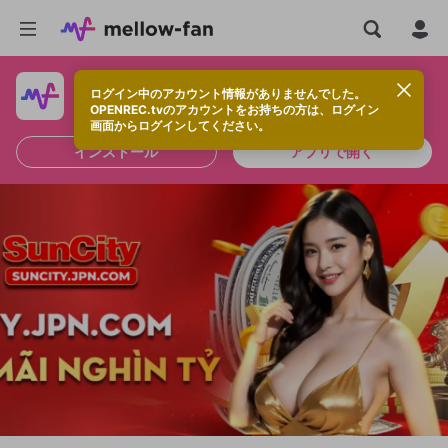
ログイン中のアカウント情報がありませんでした。
快適に視聴するなら、アプリをインストールしよう！
OPENREC.tvのアカウントをお持ちの方は、ログイン
画面からログインしてください。
インストール
アプリで開く
新規登録
OPENREC.tv アカウントは mellow-fan
OPENREC.tvアカウントはmellow-fanア
限定コミュニティ参加方法
パーソナルデータの登録
アカウントに移行しました。
カウントに統合しました。