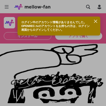
ログイン中のアカウント情報がありませんでした。
快適に視聴するなら、アプリをインストールしよう！
OPENREC.tvのアカウントをお持ちの方は、ログイン
画面からログインしてください。
インストール
アプリで開く
新規登録
OPENREC.tv アカウントは mellow-fan
OPENREC.tvアカウントはmellow-fanア
限定コミュニティ参加方法
パーソナルデータの登録
アカウントに移行しました。
カウントに統合しました。