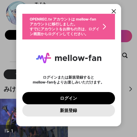
すでにアカウントをお持ちの方は、ログイ
こちらからOPENREC.tvでログイン中のア
みけ
動画プレイリストを選択
ン画面からログインしてください。
カウント情報を引き継ぐことができます。
生年月
固定動画に設定
@
spl_sitemasu
不適切なユーザーとして報告しま
ファンレター
OPENREC.tv アカウントは mellow-fan
サブスクシェア
@
新規登録
ログイン
すか？
年
月
アカウントに移行しました。
マイページに表示されている動画 (ライブ配信、配
認証コードの入力
すでにアカウントをお持ちの方は、ログイ
生年月は登録後に変更できません。
信予定、アーカイブ、アップロード動画) をページ
選択できるプレイリストがありません。
応援している配信者にファンレターを送ることがで
ン画面からログインしてください。
フォロー 3,723
ご確認ください
のトップに1つ固定できます。動画タイトル横のメ
サブスク情報
ログイン
プレイリストは動画の再生画面で作成で
きます。好きなデザインを選んでメッセージを書い
ニューより設定することができます。
メールアドレスで新規登録
メールアドレスでログイン
問題を選択してください
この限定コミュニティは、Discordで提供されてい
性別
きます。
たり、エールアイテムでデコレーションして、配信
メールアドレスにメールを送信しました。30分以内
パスワード再設定
ます。
者に届けましょう！
にメール記載の6桁の認証コードを入力してくださ
入力していただいたメールアドレ
男性
女性
その他
利用規約とプライバシーポリシーが更新されま
問題を選択してください
詳しくはこちら
ホーム
動画
キャプチャ
プレイリスト
※ファンレター機能は有料サービスです。
い。
または
または
ポイントが不足しています
した。 サービスを利用するには変更後の内容を
Discordアカウントをお持ちでない方
スに、パスワード再設定用URLを
セッションの有効期限が切れたた
登録したメールアドレスを入力し、送信してくださ
わいせつな表現
ブロックリストに追加しますか？
この動画の公開は終了しました
お住まいの地域
ご確認いただき、同意していただく必要があり
認証コード
い。
記載されたメールを送信しました
め、ログアウトしました
Discordとは？からDiscordにアクセス
X
X
ます。
mellowポイントの購入に進みますか？
他者を誹謗中傷する表現
すべて
動画
キャプチャ
のでご確認ください
0
6
ログインまたは新規登録すると
Discordアカウントを作成
mellow-fanをよりお楽しみいただけます。
キャンセル
OK
OK
0
500
著作権の侵害
Google
Google
利用規約
プレミアム会員に入会
を確認しました。
OK
みけが作成した動画プレイリスト
いいえ
はい
mellow-fan のメールアドレス（mellow-fan.comド
この画面からDiscordに参加する
利用規約
および
プライバシーポリシー
に同意頂いた上で
ログイン
プライバシーポリシー
を確認しました。
メイン及びcs.openrec.co.jpドメイン）が受信拒否設
次にお進みください。
OK
プライバシーの侵害
ご登録いただいた情報はサービスの向上を目的
ログイン
再設定する
動画プレイリストがありません
定に含まれていないかご確認ください。
Yahoo! JAPAN
Yahoo! JAPAN
Discordは第三者が提供するコミュニティーサービスで、
として使用いたします。
報告された問題については、利用規約に違反しているか
動画プレイリストを選択
パスワードを忘れた方は
こちら
過激な暴力や自傷行為
mellow-fanとは関わりがありません。Discordに関してのお
一部サービスをご利用いただくには、生年月の
どうかをスタッフが確認します。
この機能をむやみに使
新規登録
確認しました
問い合わせにはお答えすることができません。Discordの仕
アカウントをお持ちですか？
アカウントを作成する
登録が必要です。
用することは、利用規約違反になります。
様変更により、限定コミュニティ特典の提供が終了する可能
入力
なりすまし行為
Appleでサインアップ
Appleでサインイン
動画のプレイリストを一つ選択すると、そのプレイ
ご登録いただいた情報は公開されません。
性がありますが、その際の補償は一切行いません。外部サー
リストの動画をマイページの上部にリストで表示す
ビスとのID連携に関する同意事項に同意の上、参加をお願い
閉じる
ることができます。
出会いを誘導する行為
ファンレターを作成
します。
1
送信
mellow-fanの
mellow-fanの
利用規約
利用規約
・
・
プライバシーポリシー
プライバシーポリシー
・
・
外部
外部
登録