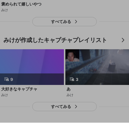
外部サービスとのID連携に関する同意事項
サービスとのID連携に関する同意事項
サービスとのID連携に関する同意事項
に同意頂いた上
に同意頂いた上
閉じる
ねずみ講やマルチ商法
動画プレイリストを選択
アカウント作成
褒められて嬉しいやつ
で、次にお進みください
で、次にお進みください
みけ
誤解を招く配信設定
あとで登録
Discordとは？
Discordに参加する
mellow-fanからのお得な情報をメールで受
すべてみる
ゲームの録画禁止区域の配信
け取る
改造版・海賊版ソフトの配信
みけが作成したキャプチャプレイリスト
政治的・宗教的・人種的な内容
その他の問題
9
3
大好きなキャプチャ
あ
みけ
みけ
すべてみる