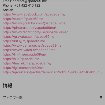
Email: contact@spade69.me
送信
mellow-fanの
mellow-fanの
利用規約
利用規約
・
・
プライバシーポリシー
プライバシーポリシー
・
・
外部
外部
登録
Phone: +61 422 416 122
外部サービスとのID連携に関する同意事項
サービスとのID連携に関する同意事項
サービスとのID連携に関する同意事項
に同意頂いた上
に同意頂いた上
閉じる
ねずみ講やマルチ商法
動画プレイリストを選択
アカウント作成
Social:
で、次にお進みください
で、次にお進みください
https://www.facebook.com/spade69me/
誤解を招く配信設定
あとで登録
Discordとは？
Discordに参加する
https://x.com/spade69me
mellow-fanからのお得な情報をメールで受
https://www.youtube.com/@spade69me
ゲームの録画禁止区域の配信
け取る
https://pinterest.com/spade69me/
https://www.reddit.com/user/spade69me/
改造版・海賊版ソフトの配信
https://gravatar.com/spade69me
https://bit.ly/m/spade69me
政治的・宗教的・人種的な内容
https://www.behance.net/spade69me
その他の問題
https://www.twitch.tv/spade69me
https://linktr.ee/spade69me
https://s.id/spade69me
https://heylink.me/spade69me/
https://igli.me/spade69me
https://givestar.io/profile/da8e6cef-9cb2-4993-8e4f-f0abb6d5
情報
フォロワー数
0