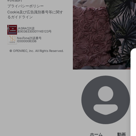
プライバシーポリシー
Cookie及び広告識別番号等に関す
るガイドライン
JASRAC許諾
第9036330001Y45123号
NexTone許諾番号
ID000008336
© OPENREC, inc. All Rights Reserved.
選択
きま
ホーム
動画