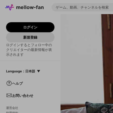
ログイン
新規登録
ログインするとフォロー中の
クリエイターの最新情報が表
示されます
Language
：
日本語
日本語
ヘルプ
English
お問い合わせ
中文(簡体)
한국어
運営会社
利用規約