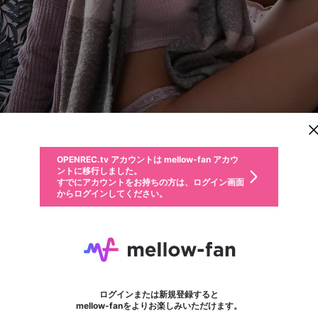
新規登録
OPENREC.tv アカウントは mellow-fan アカウ
OPENREC.tvアカウントはmellow-fanアカウン
パーソナルデータの登録
限定コミュニティ参加方法
ントに移行しました。
トに統合しました。
すでにアカウントをお持ちの方は、ログイン画面
こちらからOPENREC.tvでログイン中のアカウ
からログインしてください。
ント情報を引き継ぐことができます。
動画プレイリストを選択
生年月
固定動画に設定
不適切なユーザーとして報告します
ファンレター
サブスクシェア
OPENREC.tv アカウントは mellow-fan アカウ
@
新規登録
ログイン
か？
年
月
ントに移行しました。
マイページに表示されている動画 (ライブ配信、配信予定、ア
すでにアカウントをお持ちの方は、ログイン画面
ーカイブ、アップロード動画) をページのトップに1つ固定で
soniyaremixa
応援している配信者にファンレターを送ることができま
生年月は登録後に変更できません。
認証コードの入力
できるプレイリストがありません。プレイリストは動画の再生画面で作
からログインしてください。
きます。動画タイトル横のメニューより設定することができま
す。好きなデザインを選んでメッセージを書いたり、エ
ログイン
す。
@
soniyaremixa
ご確認ください
す。
メールアドレスで新規登録
メールアドレスでログイン
問題を選択してください
ールアイテムでデコレーションして、配信者に届けまし
性別
ょう！
メールアドレスにメールを送信しました。30分以内にメ
パスワード再設定
詳しくはこちら
この限定コミュニティは、Discordで提供されています。
入力していただいたメールアドレス
男性
女性
その他
問題を選択してください
※ファンレター機能は有料サービスです。
ール記載の6桁の認証コードを入力してください。
利用規約とプライバシーポリシーが更新されました。
または
または
ポイントが不足しています
フォロー
に、パスワード再設定用URLを記載
セッションの有効期限が切れたた
Discordアカウントをお持ちでない方
サービスを利用するには変更後の内容をご確認いただ
わいせつな表現
認証コード
検索履歴をすべて削除しますか？
ブロックリストに追加しますか？
この動画の公開は終了しました
登録したメールアドレスを入力し、送信してください。
お住まいの地域
されたメールを送信しましたのでご
め、ログアウトしました
き、同意していただく必要があります。
X
X
Discordとは？からDiscordにアクセス
mellowポイントの購入に進みますか？
他者を誹謗中傷する表現
0
6
確認ください
ログインまたは新規登録すると
Discordアカウントを作成
キャンセル
mellow-fanをよりお楽しみいただけます。
いいえ
OK
はい
OK
利用規約
を確認しました。
0
500
著作権の侵害
Google
Google
キャプチャ
プレイリスト
フォロー
フォロワー
プレミアム会員に入会
mellow-fan のメールアドレス（mellow-fan.comドメイン
OK