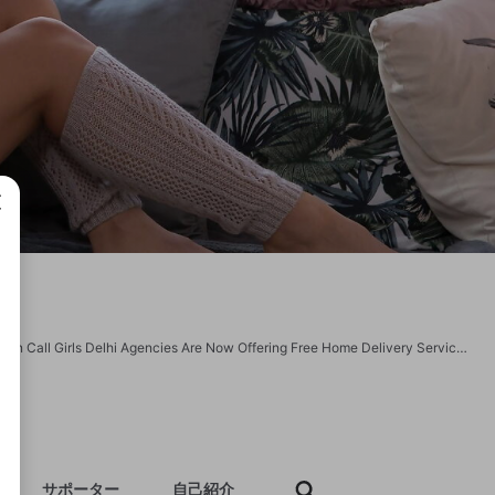
成で
https://russiancallgirlshub.com/ https://russiancallgirlshub.com/gallery.html Russian Call Girls Delhi Agencies Are Now Offering Free Home Delivery Services, Providing A Convenient Option For Clients Seeking Companionship. This Service Is Designed To Streamline The Booking Process, Allowing Clients To Enjoy An Intimate Experience In The Comfort Of Their Own Homes. The Delivery Logistics Typically Involve A Pre-Arranged Time And Location, Ensuring That The Delhi Call Girl Arrives Punctually At The Specified Address.
サポーター
自己紹介