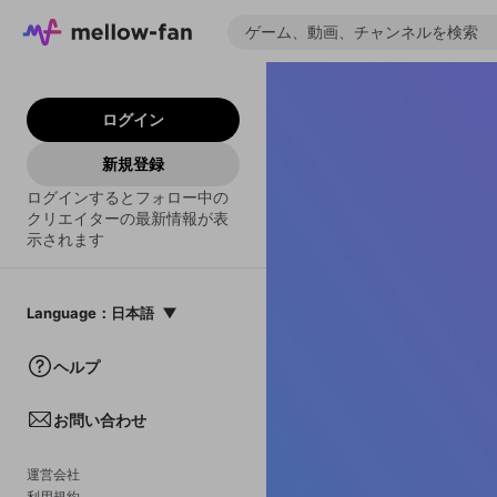
ログイン
新規登録
ログインするとフォロー中の
クリエイターの最新情報が表
示されます
Language
：
日本語
日本語
ヘルプ
English
お問い合わせ
中文(簡体)
한국어
運営会社
利用規約