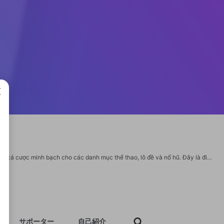
成で
Được vận hành theo tiêu chuẩn quốc tế, kèo nhà cái 18 cung cấp giải pháp giải trí cá cược minh bạch cho các danh mục thể thao, lô đề và nổ hũ. Đây là điểm đến lý tưởng cho những ai tìm kiếm sự chuyên nghiệp và bảo mật cao. Website: https://soikeonhacai18.net/ Phone: 0347812851 Địa chỉ: 11 P. Tây Sơn, P. Quang Trung, Hà Đông, Hà Nội, Vietnam Email: soikeonhacai18net@gmail.com Tags: #kèonhàcái18 #kèonhàcái_18 #soikeonhacai18net #kèonhàcái18giaitri #trangchu_kèonhàcái18 #soikeonhacai18
サポーター
自己紹介