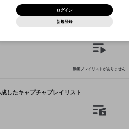
いいえ
はい
利用規約
および
プライバシーポリシー
に同意頂いた上で次にお
この画面からDiscordに参加する
プライバシーポリシー
を確認しました。
及びcs.openrec.co.jpドメイン）が受信拒否設定に含まれて
ログイン
進みください。
OK
プライバシーの侵害
ご登録いただいた情報はサービスの向上を目的として
動画プレイリストがありません
再設定する
いないかご確認ください。
ログイン
Yahoo! JAPAN
Yahoo! JAPAN
使用いたします。
Discordは第三者が提供するコミュニティーサービスで、mellow-
報告された問題については、利用規約に違反しているかどうか
動画
キャプチャ
パスワードを忘れた方は
こちら
過激な暴力や自傷行為
確認しました
fanとは関わりがありません。Discordに関してのお問い合わせには
一部サービスをご利用いただくには、生年月の登録が
をスタッフが確認します。
この機能をむやみに使用すること
新規登録
動画プレイリストを選択
お答えすることができません。Discordの仕様変更により、限定コ
アカウントをお持ちですか？
アカウントを作成する
入力
必要です。
は、利用規約違反になります。
Appleでサインアップ
Appleでサインイン
ミュニティ特典の提供が終了する可能性がありますが、その際の補
なりすまし行為
 18が作成した動画プレイリスト
ご登録いただいた情報は公開されません。
償は一切行いません。外部サービスとのID連携に関する同意事項に
動画のプレイリストを一つ選択すると、そのプレイリストの動
同意の上、参加をお願いします。
出会いを誘導する行為
閉じる
画をマイページの上部にリストで表示することができます。
ファンレターを作成
送信
mellow-fanの
mellow-fanの
利用規約
利用規約
・
・
プライバシーポリシー
プライバシーポリシー
・
・
外部サービ
外部サービ
外部サービスとのID連携に関する同意事項
登録
スとのID連携に関する同意事項
スとのID連携に関する同意事項
に同意頂いた上で、次にお進み
に同意頂いた上で、次にお進み
閉じる
ねずみ講やマルチ商法
アカウント作成
動画プレイリストを選択
ください
ください
Discordとは？
Discordに参加する
誤解を招く配信設定
あとで登録
mellow-fanからのお得な情報をメールで受け取
動画プレイリストがありません
ゲームの録画禁止区域の配信
る
改造版・海賊版ソフトの配信
政治的・宗教的・人種的な内容
 18が作成したキャプチャプレイリスト
その他の問題