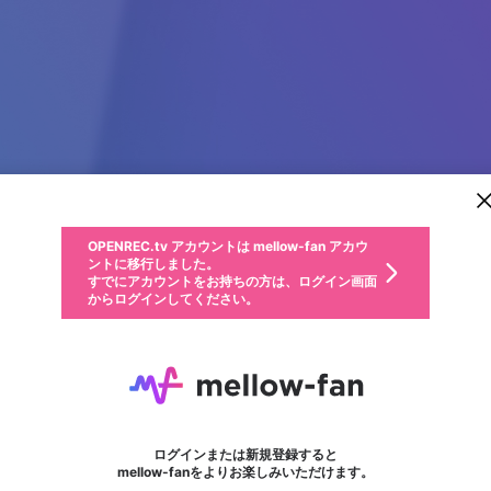
新規登録
OPENREC.tv アカウントは mellow-fan アカウ
OPENREC.tvアカウントはmellow-fanアカウン
パーソナルデータの登録
限定コミュニティ参加方法
ントに移行しました。
トに統合しました。
すでにアカウントをお持ちの方は、ログイン画面
こちらからOPENREC.tvでログイン中のアカウ
からログインしてください。
ント情報を引き継ぐことができます。
動画プレイリストを選択
生年月
固定動画に設定
不適切なユーザーとして報告します
ファンレター
サブスクシェア
OPENREC.tv アカウントは mellow-fan アカウ
@
新規登録
ログイン
か？
年
月
ントに移行しました。
マイページに表示されている動画 (ライブ配信、配信予定、ア
すでにアカウントをお持ちの方は、ログイン画面
ーカイブ、アップロード動画) をページのトップに1つ固定で
kèo nhà cái 18
応援している配信者にファンレターを送ることができま
生年月は登録後に変更できません。
認証コードの入力
できるプレイリストがありません。プレイリストは動画の再生画面で作
からログインしてください。
きます。動画タイトル横のメニューより設定することができま
す。好きなデザインを選んでメッセージを書いたり、エ
ログイン
す。
@
soikeonhacai18net
ご確認ください
す。
メールアドレスで新規登録
メールアドレスでログイン
問題を選択してください
ールアイテムでデコレーションして、配信者に届けまし
性別
ょう！
メールアドレスにメールを送信しました。30分以内にメ
パスワード再設定
詳しくはこちら
この限定コミュニティは、Discordで提供されています。
入力していただいたメールアドレス
男性
女性
その他
問題を選択してください
※ファンレター機能は有料サービスです。
ール記載の6桁の認証コードを入力してください。
利用規約とプライバシーポリシーが更新されました。
または
または
ポイントが不足しています
フォロー
に、パスワード再設定用URLを記載
セッションの有効期限が切れたた
Discordアカウントをお持ちでない方
サービスを利用するには変更後の内容をご確認いただ
わいせつな表現
認証コード
検索履歴をすべて削除しますか？
ブロックリストに追加しますか？
この動画の公開は終了しました
登録したメールアドレスを入力し、送信してください。
お住まいの地域
されたメールを送信しましたのでご
め、ログアウトしました
き、同意していただく必要があります。
X
X
Discordとは？からDiscordにアクセス
mellowポイントの購入に進みますか？
他者を誹謗中傷する表現
0
6
確認ください
ログインまたは新規登録すると
Discordアカウントを作成
キャンセル
mellow-fanをよりお楽しみいただけます。
いいえ
OK
はい
OK
利用規約
を確認しました。
0
500
著作権の侵害
Google
Google
キャプチャ
プレイリスト
フォロー
フォロワー
プレミアム会員に入会
mellow-fan のメールアドレス（mellow-fan.comドメイン
OK