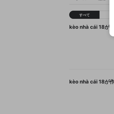
すべて
kèo nhà cái
kèo nhà cái