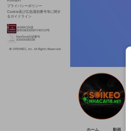
プライバシーポリシー
Cookie及び広告識別番号等に関す
るガイドライン
JASRAC許諾
第9036330001Y45123号
NexTone許諾番号
ID000008336
© OPENREC, inc. All Rights Reserved.
選択
きま
ホーム
動画