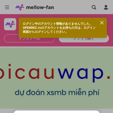
ログイン中のアカウント情報がありませんでした。
快適に視聴するなら、アプリをインストールしよう！
OPENREC.tvのアカウントをお持ちの方は、ログイン
画面からログインしてください。
インストール
アプリで開く
新規登録
OPENREC.tv アカウントは mellow-fan
OPENREC.tvアカウントはmellow-fanア
限定コミュニティ参加方法
パーソナルデータの登録
アカウントに移行しました。
カウントに統合しました。
すでにアカウントをお持ちの方は、ログイ
こちらからOPENREC.tvでログイン中のア
ン画面からログインしてください。
カウント情報を引き継ぐことができます。