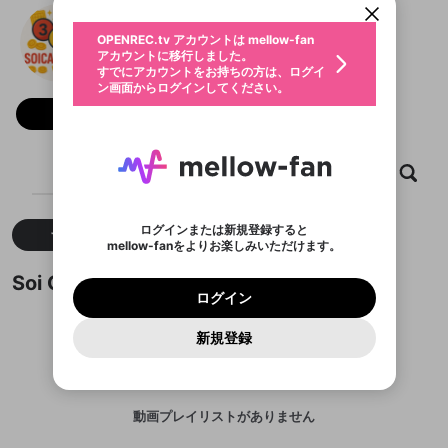
動画プレイリストを選択
生年月
Soi Cầu WAP
固定動画に設定
不適切なユーザーとして報告しま
ファンレター
OPENREC.tv アカウントは mellow-fan
サブスクシェア
@
soicauwaptv
@
新規登録
ログイン
すか？
年
月
アカウントに移行しました。
マイページに表示されている動画 (ライブ配信、配
認証コードの入力
すでにアカウントをお持ちの方は、ログイ
生年月は登録後に変更できません。
信予定、アーカイブ、アップロード動画) をページ
選択できるプレイリストがありません。
応援している配信者にファンレターを送ることがで
ン画面からログインしてください。
ご確認ください
のトップに1つ固定できます。動画タイトル横のメ
ログイン
プレイリストは動画の再生画面で作成で
きます。好きなデザインを選んでメッセージを書い
ニューより設定することができます。
メールアドレスで新規登録
メールアドレスでログイン
問題を選択してください
フォロー
この限定コミュニティは、Discordで提供されてい
性別
きます。
たり、エールアイテムでデコレーションして、配信
メールアドレスにメールを送信しました。30分以内
パスワード再設定
ます。
者に届けましょう！
にメール記載の6桁の認証コードを入力してくださ
入力していただいたメールアドレ
男性
女性
その他
利用規約とプライバシーポリシーが更新されま
問題を選択してください
詳しくはこちら
※ファンレター機能は有料サービスです。
い。
または
または
ポイントが不足しています
した。 サービスを利用するには変更後の内容を
Discordアカウントをお持ちでない方
スに、パスワード再設定用URLを
セッションの有効期限が切れたた
ホーム
動画
キャプチャ
プレイリスト
登録したメールアドレスを入力し、送信してくださ
わいせつな表現
ブロックリストに追加しますか？
この動画の公開は終了しました
お住まいの地域
ご確認いただき、同意していただく必要があり
認証コード
い。
記載されたメールを送信しました
め、ログアウトしました
Discordとは？からDiscordにアクセス
X
X
ます。
mellowポイントの購入に進みますか？
他者を誹謗中傷する表現
のでご確認ください
0
6
ログインまたは新規登録すると
すべて
動画
キャプチャ
Discordアカウントを作成
mellow-fanをよりお楽しみいただけます。
キャンセル
OK
OK
0
500
著作権の侵害
Google
Google
利用規約
プレミアム会員に入会
を確認しました。
OK
いいえ
はい
mellow-fan のメールアドレス（mellow-fan.comド
この画面からDiscordに参加する
利用規約
および
プライバシーポリシー
に同意頂いた上で
ログイン
Soi Cầu WAPが作成した動画プレイリスト
プライバシーポリシー
を確認しました。
メイン及びcs.openrec.co.jpドメイン）が受信拒否設
次にお進みください。
OK
プライバシーの侵害
ご登録いただいた情報はサービスの向上を目的
ログイン
再設定する
動画プレイリストがありません
定に含まれていないかご確認ください。
Yahoo! JAPAN
Yahoo! JAPAN
Discordは第三者が提供するコミュニティーサービスで、
として使用いたします。
報告された問題については、利用規約に違反しているか
動画プレイリストを選択
パスワードを忘れた方は
こちら
過激な暴力や自傷行為
mellow-fanとは関わりがありません。Discordに関してのお
一部サービスをご利用いただくには、生年月の
どうかをスタッフが確認します。
この機能をむやみに使
新規登録
確認しました
問い合わせにはお答えすることができません。Discordの仕
アカウントをお持ちですか？
アカウントを作成する
登録が必要です。
用することは、利用規約違反になります。
様変更により、限定コミュニティ特典の提供が終了する可能
入力
なりすまし行為
Appleでサインアップ
Appleでサインイン
動画のプレイリストを一つ選択すると、そのプレイ
ご登録いただいた情報は公開されません。
性がありますが、その際の補償は一切行いません。外部サー
リストの動画をマイページの上部にリストで表示す
ビスとのID連携に関する同意事項に同意の上、参加をお願い
閉じる
ることができます。
出会いを誘導する行為
ファンレターを作成
します。
送信
mellow-fanの
mellow-fanの
利用規約
利用規約
・
・
プライバシーポリシー
プライバシーポリシー
・
・
外部
外部
動画プレイリストがありません
登録
外部サービスとのID連携に関する同意事項
サービスとのID連携に関する同意事項
サービスとのID連携に関する同意事項
に同意頂いた上
に同意頂いた上
閉じる
ねずみ講やマルチ商法
動画プレイリストを選択
アカウント作成
で、次にお進みください
で、次にお進みください