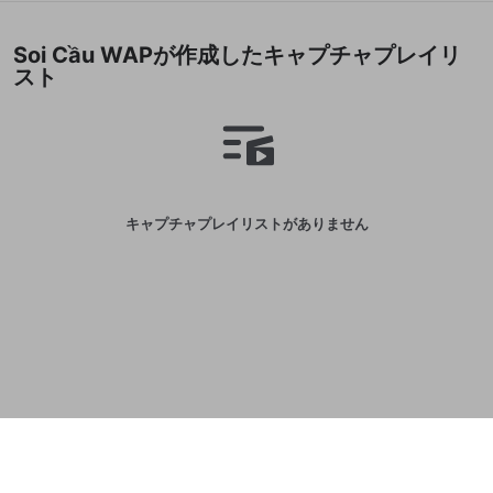
誤解を招く配信設定
あとで登録
Discordとは？
Discordに参加する
Soi Cầu WAPが作成したキャプチャプレイリ
mellow-fanからのお得な情報をメールで受
ゲームの録画禁止区域の配信
スト
け取る
改造版・海賊版ソフトの配信
政治的・宗教的・人種的な内容
その他の問題
キャプチャプレイリストがありません