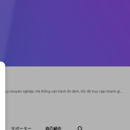
SIN88 không chỉ nổi bật với kho trò chơi phong phú mà còn gây ấn tượng nhờ dịch vụ chuyên nghiệp. Hệ thống vận hành ổn định, tốc độ truy cập nhanh giúp người chơi tham gia mượt mà. Đội ngũ hỗ trợ luôn sẵn sàng 24/7, đảm bảo giải quyết mọi vấn đề nhanh chóng và hiệu quả. Website: https://sin88b.co.com/ Địa chỉ: 279 Bình Hòa 16, Binh Hoà, Thuận An, Bình Dương, Việt Nam Email: sin88.com.ng@gmail.com Số điện thoại: 0778058252 Hashtags: #sin88 #nhacaisin88 #sin88casino #sin88uytin #linksin88 #dangkysin88 #sin88thethao #sin88slot #sin88gamebai https://www.facebook.com/sin88bcocom/ https://twitter.com/sin88bcocom https://www.youtube.com/@sin88bcocom/about https://www.pinterest.com/sin88bcocom/ https://vimeo.com/sin88bcocom https://gravatar.com/sin88bcocom https://github.com/sin88bcocom https://community.hubspot.com/t5/user/viewprofilepage/user-id/1065610 https://bit.ly/m/sin88bcocom https://www.blogger.com/profile/00792745178974855779 https://www.reddit.com/user/sin88bcocom/
成で
サポーター
自己紹介