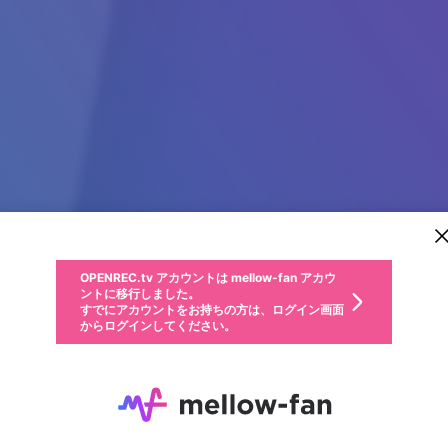
新規登録
OPENREC.tv アカウントは mellow-fan アカウ
OPENREC.tvアカウントはmellow-fanアカウン
パーソナルデータの登録
限定コミュニティ参加方法
ントに移行しました。
トに統合しました。
すでにアカウントをお持ちの方は、ログイン画面
こちらからOPENREC.tvでログイン中のアカウ
からログインしてください。
ント情報を引き継ぐことができます。
動画プレイリストを選択
生年月
固定動画に設定
SIN88
不適切なユーザーとして報告します
ファンレター
サブスクシェア
OPENREC.tv アカウントは mellow-fan アカウ
@
新規登録
ログイン
@
sin88bcocom
か？
年
月
ントに移行しました。
マイページに表示されている動画 (ライブ配信、配信予定、ア
すでにアカウントをお持ちの方は、ログイン画面
ーカイブ、アップロード動画) をページのトップに1つ固定で
応援している配信者にファンレターを送ることができま
生年月は登録後に変更できません。
認証コードの入力
できるプレイリストがありません。プレイリストは動画の再生画面で作
からログインしてください。
きます。動画タイトル横のメニューより設定することができま
す。好きなデザインを選んでメッセージを書いたり、エ
ログイン
す。
ご確認ください
す。
メールアドレスで新規登録
メールアドレスでログイン
問題を選択してください
ールアイテムでデコレーションして、配信者に届けまし
フォロー
性別
ょう！
メールアドレスにメールを送信しました。30分以内にメ
パスワード再設定
詳しくはこちら
この限定コミュニティは、Discordで提供されています。
入力していただいたメールアドレス
男性
女性
その他
問題を選択してください
※ファンレター機能は有料サービスです。
ール記載の6桁の認証コードを入力してください。
利用規約とプライバシーポリシーが更新されました。
または
または
ポイントが不足しています
に、パスワード再設定用URLを記載
セッションの有効期限が切れたた
Discordアカウントをお持ちでない方
サービスを利用するには変更後の内容をご確認いただ
わいせつな表現
認証コード
検索履歴をすべて削除しますか？
ブロックリストに追加しますか？
この動画の公開は終了しました
登録したメールアドレスを入力し、送信してください。
お住まいの地域
されたメールを送信しましたのでご
め、ログアウトしました
き、同意していただく必要があります。
X
X
キャプチャ
プレイリスト
フォロー
フォロワー
Discordとは？からDiscordにアクセス