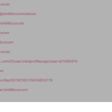
bcocom
/@sin88bcocom/about
m/sin88bcocom/
bcocom
88bcocom
bcocom
t.com/t5/user/viewprofilepage/user-id/1065610
com
/profile/00792745178974855779
ser/sin88bcocom/