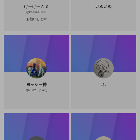
けーけー☆ミ
いぬいぬ
@
keekee0711
お願いします
ヨッシー神
ふ
@
2012-8pskr_