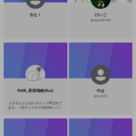
るな！
けいご
@
rebeld51100
RMB_夜桜瑠維(Rui)
やは
@
ryo515
よざさんとかるいさんって呼ばれて
ます。一応デュアルで2900行ってま
す(そんなに上手くない)