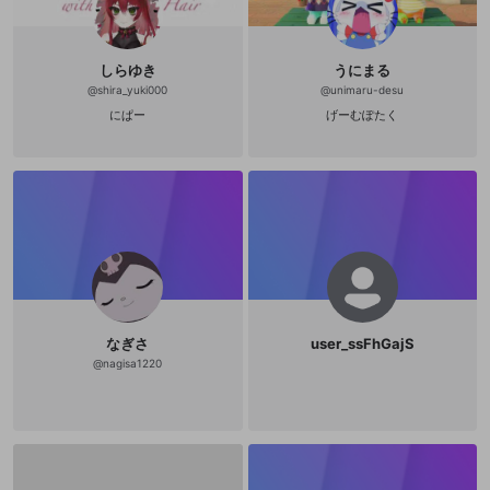
しらゆき
うにまる
@
shira_yuki000
@
unimaru-desu
にぱー
げーむぽたく
なぎさ
user_ssFhGajS
@
nagisa1220