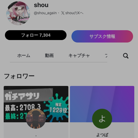
shou
@
shou_again
shouのXヘ
フォロー 7,304
サブスク情報
ホーム
動画
キャプチャ
プレイリスト
フォロワー
.
よつば