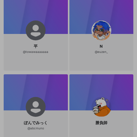
平
N
@
towawaaaaaaa
@
euzen_
ぽんでみっく
勝負師
@
abcmuno