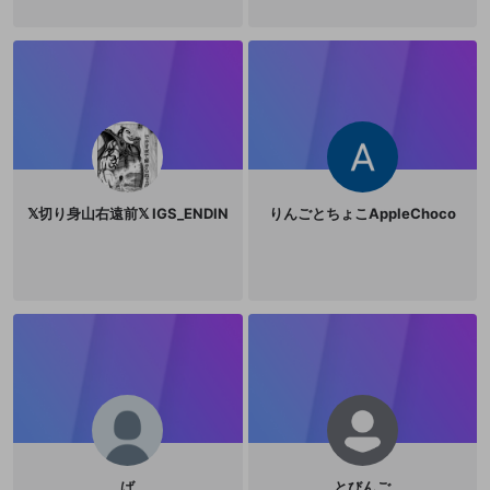
𝕏切り身山右遠前𝕏 IGS_ENDIN
りんごとちょこAppleChoco
ば
とびんご