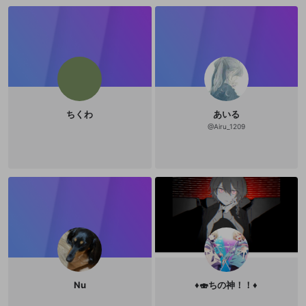
ちくわ
あいる
@
Airu_1209
Nu
♦️🍣ちの神！！♦️