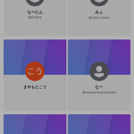
な〜たん
みょ
@
070915
@
mimii_myako
まやもとこう
なー
@
nanananananananani