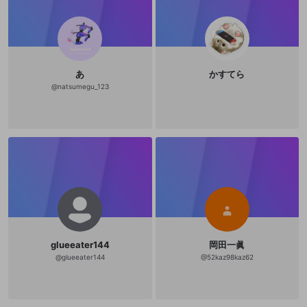
あ
かすてら
@
natsumegu_123
glueeater144
岡田一眞
@
glueeater144
@
52kaz98kaz62