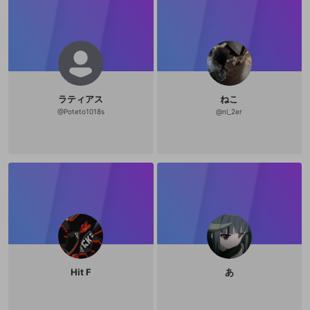
ラティアス
ねこ
@
Poteto1018s
@
nl_2er
Hit F
あ