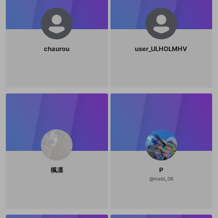
chaurou
user_ULHOLMHV
楓凛
P
@
mebi_06