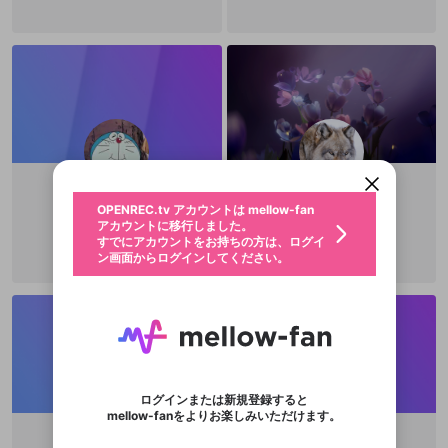
新規登録
OPENREC.tv アカウントは mellow-fan
OPENREC.tvアカウントはmellow-fanア
限定コミュニティ参加方法
パーソナルデータの登録
アカウントに移行しました。
カウントに統合しました。
すでにアカウントをお持ちの方は、ログイ
こちらからOPENREC.tvでログイン中のア
動画プレイリストを選択
ン画面からログインしてください。
カウント情報を引き継ぐことができます。
生年月
固定動画に設定
不適切なユーザーとして報告しま
ゆ
Astro
ファンレター
OPENREC.tv アカウントは mellow-fan
サブスクシェア
@
新規登録
ログイン
すか？
年
月
@
Y__muuu00
@
Astronics_11
アカウントに移行しました。
マイページに表示されている動画 (ライブ配信、配
認証コードの入力
すでにアカウントをお持ちの方は、ログイ
こんにちは。
生年月は登録後に変更できません。
信予定、アーカイブ、アップロード動画) をページ
選択できるプレイリストがありません。
応援している配信者にファンレターを送ることがで
ン画面からログインしてください。
ご確認ください
のトップに1つ固定できます。動画タイトル横のメ
ログイン
プレイリストは動画の再生画面で作成で
きます。好きなデザインを選んでメッセージを書い
ニューより設定することができます。
メールアドレスで新規登録
メールアドレスでログイン
問題を選択してください
この限定コミュニティは、Discordで提供されてい
性別
きます。
たり、エールアイテムでデコレーションして、配信
メールアドレスにメールを送信しました。30分以内
パスワード再設定
ます。
者に届けましょう！
にメール記載の6桁の認証コードを入力してくださ
入力していただいたメールアドレ
男性
女性
その他
利用規約とプライバシーポリシーが更新されま
問題を選択してください
詳しくはこちら
※ファンレター機能は有料サービスです。
い。
または
または
ポイントが不足しています
した。 サービスを利用するには変更後の内容を
Discordアカウントをお持ちでない方
スに、パスワード再設定用URLを
セッションの有効期限が切れたた
登録したメールアドレスを入力し、送信してくださ
わいせつな表現
チームメンバーに追加しますか？
ブロックリストに追加しますか？
この動画の公開は終了しました
お住まいの地域
ご確認いただき、同意していただく必要があり
認証コード
い。
記載されたメールを送信しました
め、ログアウトしました
Discordとは？からDiscordにアクセス
X
X
ます。
mellowポイントの購入に進みますか？
他者を誹謗中傷する表現
のでご確認ください
0
6
ログインまたは新規登録すると
Discordアカウントを作成
mellow-fanをよりお楽しみいただけます。
キャンセル
キャンセル
OK
はい
OK
0
500
著作権の侵害
Google
Google
利用規約
プレミアム会員に入会
を確認しました。
OK
いいえ
はい
mellow-fan のメールアドレス（mellow-fan.comド
この画面からDiscordに参加する
利用規約
および
プライバシーポリシー
に同意頂いた上で