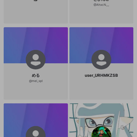
@
AhxcN__
める
user_URHMKZSB
@
mel_spl