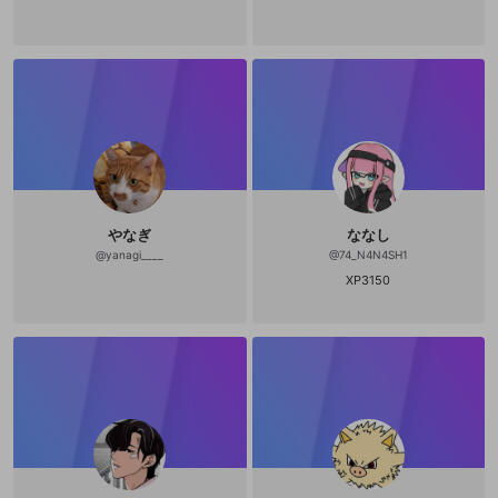
やなぎ
ななし
@
yanagi____
@
74_N4N4SH1
XP3150