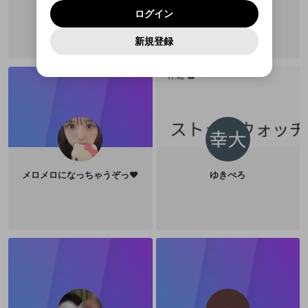
ログイン
key
クラビット
プライバシーポリシー
を確認しました。
メイン及びcs.openrec.co.jpドメイン）が受信拒否設
次にお進みください。
OK
プライバシーの侵害
ご登録いただいた情報はサービスの向上を目的
ログイン
再設定する
動画プレイリストがありません
定に含まれていないかご確認ください。
Yahoo! JAPAN
Yahoo! JAPAN
Discordは第三者が提供するコミュニティーサービスで、
として使用いたします。
報告された問題については、利用規約に違反しているか
動画プレイリストを選択
パスワードを忘れた方は
こちら
過激な暴力や自傷行為
mellow-fanとは関わりがありません。Discordに関してのお
一部サービスをご利用いただくには、生年月の
どうかをスタッフが確認します。
この機能をむやみに使
新規登録
確認しました
問い合わせにはお答えすることができません。Discordの仕
アカウントをお持ちですか？
アカウントを作成する
登録が必要です。
用することは、利用規約違反になります。
様変更により、限定コミュニティ特典の提供が終了する可能
入力
なりすまし行為
Appleでサインアップ
Appleでサインイン
動画のプレイリストを一つ選択すると、そのプレイ
ご登録いただいた情報は公開されません。
性がありますが、その際の補償は一切行いません。外部サー
リストの動画をマイページの上部にリストで表示す
ビスとのID連携に関する同意事項に同意の上、参加をお願い
閉じる
ることができます。
出会いを誘導する行為
ファンレターを作成
します。
送信
mellow-fanの
mellow-fanの
利用規約
利用規約
・
・
プライバシーポリシー
プライバシーポリシー
・
・
外部
外部
登録
外部サービスとのID連携に関する同意事項
サービスとのID連携に関する同意事項
サービスとのID連携に関する同意事項
に同意頂いた上
に同意頂いた上
閉じる
ねずみ講やマルチ商法
動画プレイリストを選択
アカウント作成
で、次にお進みください
で、次にお進みください
誤解を招く配信設定
あとで登録
Discordとは？
Discordに参加する
mellow-fanからのお得な情報をメールで受
ゲームの録画禁止区域の配信
け取る
メロメロになっちゃうぞっ❤︎
ゆきぺろ
改造版・海賊版ソフトの配信
政治的・宗教的・人種的な内容
その他の問題