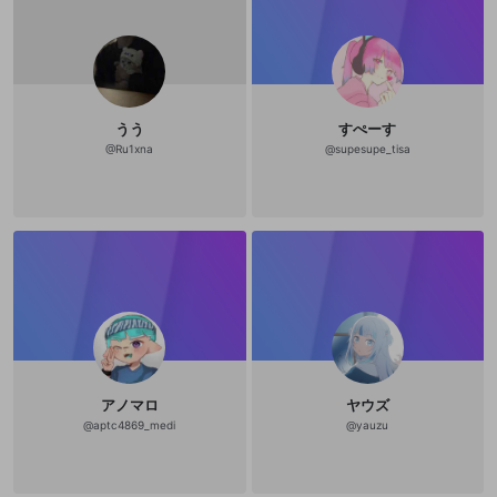
うう
すぺーす
@
Ru1xna
@
supesupe_tisa
アノマロ
ヤウズ
@
aptc4869_medi
@
yauzu