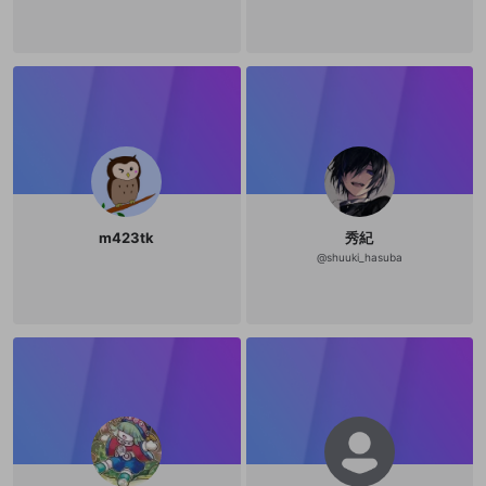
m423tk
秀紀
@
shuuki_hasuba