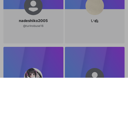
nadeshiko2005
いぬ
@
turinobuse16
𝕤𝕒𝕪𝕒
しゅんた
@
sayasuke
@
syntadensya
見る専