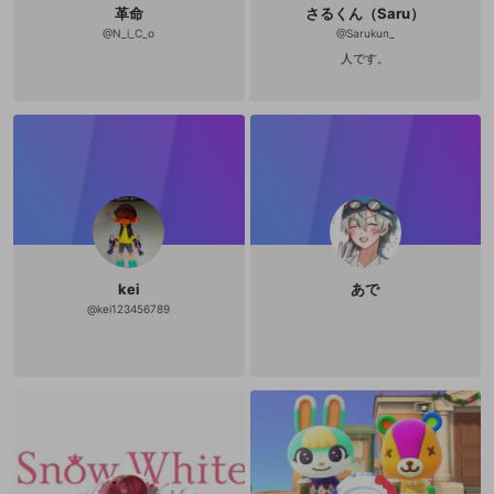
革命
さるくん（Saru）
@
N_i_C_o
@
Sarukun_
人です。
kei
あで
@
kei123456789