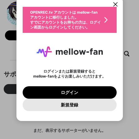
動画プレイリストを選択
生年月
シロク
固定動画に設定
不適切なユーザーとして報告しま
ファンレター
OPENREC.tv アカウントは mellow-fan
サブスクシェア
@
shiroku
シロクのXヘ
@
新規登録
ログイン
すか？
年
月
アカウントに移行しました。
マイページに表示されている動画 (ライブ配信、配
認証コードの入力
すでにアカウントをお持ちの方は、ログイ
生年月は登録後に変更できません。
信予定、アーカイブ、アップロード動画) をページ
選択できるプレイリストがありません。
応援している配信者にファンレターを送ることがで
ン画面からログインしてください。
ご確認ください
のトップに1つ固定できます。動画タイトル横のメ
ログイン
プレイリストは動画の再生画面で作成で
きます。好きなデザインを選んでメッセージを書い
ニューより設定することができます。
メールアドレスで新規登録
メールアドレスでログイン
問題を選択してください
フォロー 1,304
この限定コミュニティは、Discordで提供されてい
性別
きます。
たり、エールアイテムでデコレーションして、配信
メールアドレスにメールを送信しました。30分以内
パスワード再設定
ます。
者に届けましょう！
にメール記載の6桁の認証コードを入力してくださ
入力していただいたメールアドレ
男性
女性
その他
利用規約とプライバシーポリシーが更新されま
問題を選択してください
詳しくはこちら
※ファンレター機能は有料サービスです。
い。
または
または
ポイントが不足しています
した。 サービスを利用するには変更後の内容を
Discordアカウントをお持ちでない方
スに、パスワード再設定用URLを
セッションの有効期限が切れたた
ホーム
動画
キャプチャ
プレイリスト
登録したメールアドレスを入力し、送信してくださ
わいせつな表現
ブロックリストに追加しますか？
この動画の公開は終了しました
お住まいの地域
ご確認いただき、同意していただく必要があり
認証コード
い。
記載されたメールを送信しました
め、ログアウトしました
Discordとは？からDiscordにアクセス
X
X
ます。
mellowポイントの購入に進みますか？
他者を誹謗中傷する表現
のでご確認ください
0
6
ログインまたは新規登録すると
サポーター
Discordアカウントを作成
mellow-fanをよりお楽しみいただけます。
キャンセル
OK
OK
0
500
著作権の侵害
Google
Google
利用規約
プレミアム会員に入会
を確認しました。
OK
いいえ
はい
mellow-fan のメールアドレス（mellow-fan.comド
この画面からDiscordに参加する
利用規約
および
プライバシーポリシー
に同意頂いた上で
ログイン
プライバシーポリシー
を確認しました。
今月
先月
累積
メイン及びcs.openrec.co.jpドメイン）が受信拒否設
次にお進みください。
OK
プライバシーの侵害
ご登録いただいた情報はサービスの向上を目的
ログイン
再設定する
動画プレイリストがありません
定に含まれていないかご確認ください。
Yahoo! JAPAN
Yahoo! JAPAN
Discordは第三者が提供するコミュニティーサービスで、
として使用いたします。
報告された問題については、利用規約に違反しているか
動画プレイリストを選択
パスワードを忘れた方は
こちら
過激な暴力や自傷行為
mellow-fanとは関わりがありません。Discordに関してのお
一部サービスをご利用いただくには、生年月の
どうかをスタッフが確認します。
この機能をむやみに使
新規登録
確認しました
問い合わせにはお答えすることができません。Discordの仕
アカウントをお持ちですか？
アカウントを作成する
登録が必要です。
用することは、利用規約違反になります。
様変更により、限定コミュニティ特典の提供が終了する可能
入力
なりすまし行為
Appleでサインアップ
Appleでサインイン
動画のプレイリストを一つ選択すると、そのプレイ
ご登録いただいた情報は公開されません。
性がありますが、その際の補償は一切行いません。外部サー
リストの動画をマイページの上部にリストで表示す
ビスとのID連携に関する同意事項に同意の上、参加をお願い
閉じる
ることができます。
出会いを誘導する行為
ファンレターを作成
します。
送信
mellow-fanの
mellow-fanの
利用規約
利用規約
・
・
プライバシーポリシー
プライバシーポリシー
・
・
外部
外部
まだ、表示するサポーターがいません。
登録
外部サービスとのID連携に関する同意事項
サービスとのID連携に関する同意事項
サービスとのID連携に関する同意事項
に同意頂いた上
に同意頂いた上
閉じる
ねずみ講やマルチ商法
動画プレイリストを選択
アカウント作成
で、次にお進みください
で、次にお進みください