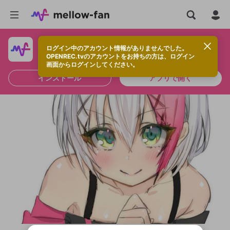
ログイン中のアカウント情報がありませんでした。
快適に視聴するなら、アプリをインストールしよう！
OPENREC.tvのアカウントをお持ちの方は、ログイン
画面からログインしてください。
インストール
アプリで開く
新規登録
OPENREC.tv アカウントは mellow-fan
OPENREC.tvアカウントはmellow-fanア
限定コミュニティ参加方法
パーソナルデータの登録
アカウントに移行しました。
カウントに統合しました。
すでにアカウントをお持ちの方は、ログイ
こちらからOPENREC.tvでログイン中のア
ン画面からログインしてください。
カウント情報を引き継ぐことができます。