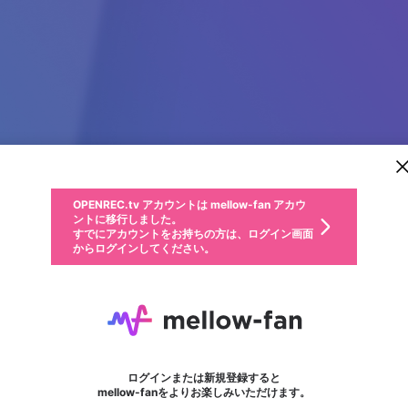
新規登録
OPENREC.tv アカウントは mellow-fan アカウ
OPENREC.tvアカウントはmellow-fanアカウン
パーソナルデータの登録
限定コミュニティ参加方法
ントに移行しました。
トに統合しました。
すでにアカウントをお持ちの方は、ログイン画面
こちらからOPENREC.tvでログイン中のアカウ
からログインしてください。
ント情報を引き継ぐことができます。
動画プレイリストを選択
生年月
固定動画に設定
不適切なユーザーとして報告します
ファンレター
サブスクシェア
OPENREC.tv アカウントは mellow-fan アカウ
@
新規登録
ログイン
か？
年
月
ントに移行しました。
マイページに表示されている動画 (ライブ配信、配信予定、ア
すでにアカウントをお持ちの方は、ログイン画面
ーカイブ、アップロード動画) をページのトップに1つ固定で
しーぼ
応援している配信者にファンレターを送ることができま
生年月は登録後に変更できません。
認証コードの入力
できるプレイリストがありません。プレイリストは動画の再生画面で作
からログインしてください。
きます。動画タイトル横のメニューより設定することができま
す。好きなデザインを選んでメッセージを書いたり、エ
ログイン
す。
@
shi_bo
しーぼのXヘ
ご確認ください
す。
メールアドレスで新規登録
メールアドレスでログイン
問題を選択してください
ールアイテムでデコレーションして、配信者に届けまし
性別
ょう！
メールアドレスにメールを送信しました。30分以内にメ
パスワード再設定
詳しくはこちら
この限定コミュニティは、Discordで提供されています。
入力していただいたメールアドレス
男性
女性
その他
問題を選択してください
※ファンレター機能は有料サービスです。
ール記載の6桁の認証コードを入力してください。
利用規約とプライバシーポリシーが更新されました。
または
または
ポイントが不足しています
フォロー 1,216
に、パスワード再設定用URLを記載
セッションの有効期限が切れたた
ファンレター
Discordアカウントをお持ちでない方
サービスを利用するには変更後の内容をご確認いただ
わいせつな表現
認証コード
検索履歴をすべて削除しますか？
ブロックリストに追加しますか？
この動画の公開は終了しました
登録したメールアドレスを入力し、送信してください。
お住まいの地域
されたメールを送信しましたのでご
め、ログアウトしました
き、同意していただく必要があります。
X
X
Discordとは？からDiscordにアクセス
mellowポイントの購入に進みますか？
他者を誹謗中傷する表現
0
6
確認ください
ログインまたは新規登録すると
Discordアカウントを作成
キャンセル
mellow-fanをよりお楽しみいただけます。
いいえ
OK
はい
OK
利用規約
を確認しました。
0
500
著作権の侵害
Google
Google
キャプチャ
プレイリスト
フォロー
フォロワー
プレミアム会員に入会
mellow-fan のメールアドレス（mellow-fan.comドメイン
OK