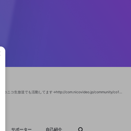
成で
ついったーフォロー是非してください→https://twitter.com/shiboulu?lang=ja 主にニコニコ生放送でも活動してます→http://com.nicovideo.jp/community/co1861319?com_header=1
サポーター
自己紹介