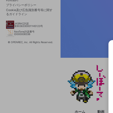
プライバシーポリシー
Cookie及び広告識別番号等に関す
るガイドライン
JASRAC許諾
第9036330001Y45123号
NexTone許諾番号
ID000008336
© OPENREC, inc. All Rights Reserved.
選択
きま
ホーム
動画