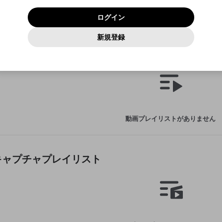
いいえ
はい
利用規約
および
プライバシーポリシー
に同意頂いた上で次にお
この画面からDiscordに参加する
プライバシーポリシー
を確認しました。
及びcs.openrec.co.jpドメイン）が受信拒否設定に含まれて
ログイン
進みください。
OK
プライバシーの侵害
ご登録いただいた情報はサービスの向上を目的として
動画プレイリストがありません
再設定する
いないかご確認ください。
ログイン
Yahoo! JAPAN
Yahoo! JAPAN
使用いたします。
Discordは第三者が提供するコミュニティーサービスで、mellow-
報告された問題については、利用規約に違反しているかどうか
動画
キャプチャ
パスワードを忘れた方は
こちら
過激な暴力や自傷行為
確認しました
fanとは関わりがありません。Discordに関してのお問い合わせには
一部サービスをご利用いただくには、生年月の登録が
をスタッフが確認します。
この機能をむやみに使用すること
新規登録
動画プレイリストを選択
お答えすることができません。Discordの仕様変更により、限定コ
アカウントをお持ちですか？
アカウントを作成する
入力
必要です。
は、利用規約違反になります。
Appleでサインアップ
Appleでサインイン
ミュニティ特典の提供が終了する可能性がありますが、その際の補
なりすまし行為
動画プレイリスト
ご登録いただいた情報は公開されません。
償は一切行いません。外部サービスとのID連携に関する同意事項に
動画のプレイリストを一つ選択すると、そのプレイリストの動
同意の上、参加をお願いします。
出会いを誘導する行為
閉じる
画をマイページの上部にリストで表示することができます。
ファンレターを作成
送信
mellow-fanの
mellow-fanの
利用規約
利用規約
・
・
プライバシーポリシー
プライバシーポリシー
・
・
外部サービ
外部サービ
外部サービスとのID連携に関する同意事項
登録
スとのID連携に関する同意事項
スとのID連携に関する同意事項
に同意頂いた上で、次にお進み
に同意頂いた上で、次にお進み
閉じる
ねずみ講やマルチ商法
アカウント作成
動画プレイリストを選択
ください
ください
Discordとは？
Discordに参加する
誤解を招く配信設定
あとで登録
mellow-fanからのお得な情報をメールで受け取
動画プレイリストがありません
ゲームの録画禁止区域の配信
る
改造版・海賊版ソフトの配信
政治的・宗教的・人種的な内容
キャプチャプレイリスト
その他の問題