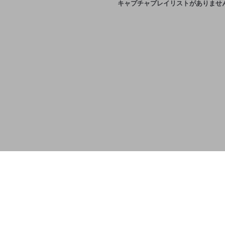
キャプチャプレイリストがありませ