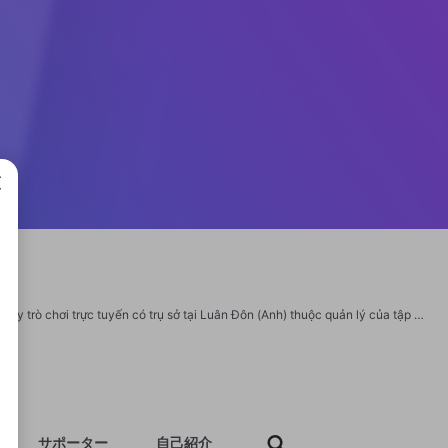
成で
SHBET là nhà cái trực tuyến casino dẫn đầu tại Việt Nam. Với tư cách là một công ty trò chơi trực tuyến có trụ sở tại Luân Đôn (Anh) thuộc quản lý của tập đoàn giải trí liên minh OKVIP. Ngoài ra được Isle of Man và Khu kinh tế Cagayan and Freeport cấp phép hợp pháp. Website: https://sh-bet.com/ Email: infor@engcll-xmrtkkdddffbsisrsttlriyla.gb.net Hotline: 0912849267 Địa chỉ: 130B Phan Huy Ích, Phường 15, Tân Bình, Hồ Chí Minh, Việt Nam Hashtags: #shbet #sh_bet #shbet_com #nha_cai_shbet #link_shbet
サポーター
自己紹介