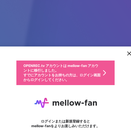
新規登録
OPENREC.tv アカウントは mellow-fan アカウ
OPENREC.tvアカウントはmellow-fanアカウン
パーソナルデータの登録
限定コミュニティ参加方法
ントに移行しました。
トに統合しました。
すでにアカウントをお持ちの方は、ログイン画面
こちらからOPENREC.tvでログイン中のアカウ
からログインしてください。
ント情報を引き継ぐことができます。
動画プレイリストを選択
生年月
固定動画に設定
不適切なユーザーとして報告します
ファンレター
サブスクシェア
OPENREC.tv アカウントは mellow-fan アカウ
@
新規登録
ログイン
か？
年
月
ントに移行しました。
マイページに表示されている動画 (ライブ配信、配信予定、ア
すでにアカウントをお持ちの方は、ログイン画面
ーカイブ、アップロード動画) をページのトップに1つ固定で
SHBET
応援している配信者にファンレターを送ることができま
生年月は登録後に変更できません。
認証コードの入力
できるプレイリストがありません。プレイリストは動画の再生画面で作
からログインしてください。
きます。動画タイトル横のメニューより設定することができま
す。好きなデザインを選んでメッセージを書いたり、エ
ログイン
す。
@
shbetcom
ご確認ください
す。
メールアドレスで新規登録
メールアドレスでログイン
問題を選択してください
ールアイテムでデコレーションして、配信者に届けまし
性別
ょう！
メールアドレスにメールを送信しました。30分以内にメ
パスワード再設定
詳しくはこちら
この限定コミュニティは、Discordで提供されています。
入力していただいたメールアドレス
男性
女性
その他
問題を選択してください
※ファンレター機能は有料サービスです。
ール記載の6桁の認証コードを入力してください。
利用規約とプライバシーポリシーが更新されました。
または
または
ポイントが不足しています
フォロー
に、パスワード再設定用URLを記載
セッションの有効期限が切れたた
Discordアカウントをお持ちでない方
サービスを利用するには変更後の内容をご確認いただ
わいせつな表現
認証コード
検索履歴をすべて削除しますか？
ブロックリストに追加しますか？
この動画の公開は終了しました
登録したメールアドレスを入力し、送信してください。
お住まいの地域
されたメールを送信しましたのでご
め、ログアウトしました
き、同意していただく必要があります。
X
X
Discordとは？からDiscordにアクセス
mellowポイントの購入に進みますか？
他者を誹謗中傷する表現
0
6
確認ください
ログインまたは新規登録すると
Discordアカウントを作成
キャンセル
mellow-fanをよりお楽しみいただけます。
いいえ
OK
はい
OK
利用規約
を確認しました。
0
500
著作権の侵害
Google
Google
キャプチャ
プレイリスト
フォロー
フォロワー
プレミアム会員に入会
mellow-fan のメールアドレス（mellow-fan.comドメイン
OK