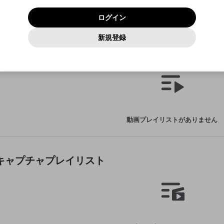
いいえ
はい
利用規約
および
プライバシーポリシー
に同意頂いた上で次にお
この画面からDiscordに参加する
プライバシーポリシー
を確認しました。
及びcs.openrec.co.jpドメイン）が受信拒否設定に含まれて
ログイン
進みください。
OK
プライバシーの侵害
ご登録いただいた情報はサービスの向上を目的として
動画プレイリストがありません
再設定する
いないかご確認ください。
ログイン
Yahoo! JAPAN
Yahoo! JAPAN
使用いたします。
Discordは第三者が提供するコミュニティーサービスで、mellow-
報告された問題については、利用規約に違反しているかどうか
動画
キャプチャ
パスワードを忘れた方は
こちら
過激な暴力や自傷行為
確認しました
fanとは関わりがありません。Discordに関してのお問い合わせには
一部サービスをご利用いただくには、生年月の登録が
をスタッフが確認します。
この機能をむやみに使用すること
新規登録
動画プレイリストを選択
お答えすることができません。Discordの仕様変更により、限定コ
アカウントをお持ちですか？
アカウントを作成する
入力
必要です。
は、利用規約違反になります。
Appleでサインアップ
Appleでサインイン
ミュニティ特典の提供が終了する可能性がありますが、その際の補
なりすまし行為
た動画プレイリスト
ご登録いただいた情報は公開されません。
償は一切行いません。外部サービスとのID連携に関する同意事項に
動画のプレイリストを一つ選択すると、そのプレイリストの動
同意の上、参加をお願いします。
出会いを誘導する行為
閉じる
画をマイページの上部にリストで表示することができます。
ファンレターを作成
送信
mellow-fanの
mellow-fanの
利用規約
利用規約
・
・
プライバシーポリシー
プライバシーポリシー
・
・
外部サービ
外部サービ
外部サービスとのID連携に関する同意事項
登録
スとのID連携に関する同意事項
スとのID連携に関する同意事項
に同意頂いた上で、次にお進み
に同意頂いた上で、次にお進み
閉じる
ねずみ講やマルチ商法
アカウント作成
動画プレイリストを選択
ください
ください
Discordとは？
Discordに参加する
誤解を招く配信設定
あとで登録
mellow-fanからのお得な情報をメールで受け取
動画プレイリストがありません
ゲームの録画禁止区域の配信
る
改造版・海賊版ソフトの配信
政治的・宗教的・人種的な内容
たキャプチャプレイリスト
その他の問題