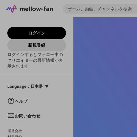
ログイン
新規登録
ログインするとフォロー中の
クリエイターの最新情報が表
示されます
Language
：
日本語
日本語
ヘルプ
English
お問い合わせ
中文(簡体)
한국어
運営会社
利用規約