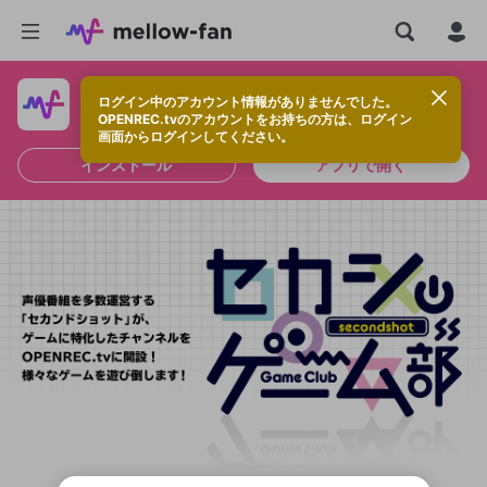
ログイン中のアカウント情報がありませんでした。
快適に視聴するなら、アプリをインストールしよう！
OPENREC.tvのアカウントをお持ちの方は、ログイン
画面からログインしてください。
インストール
アプリで開く
新規登録
OPENREC.tv アカウントは mellow-fan
OPENREC.tvアカウントはmellow-fanア
限定コミュニティ参加方法
パーソナルデータの登録
アカウントに移行しました。
カウントに統合しました。
すでにアカウントをお持ちの方は、ログイ
こちらからOPENREC.tvでログイン中のア
ン画面からログインしてください。
カウント情報を引き継ぐことができます。