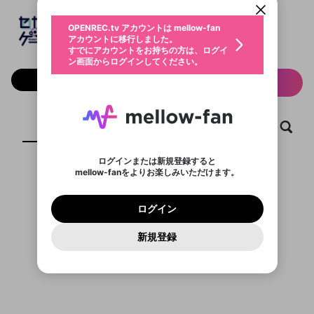
動画プレイリストを選択
生年月
セカンドショットGAME部
固定動画に設定
不適切なユーザーとして報告しま
ファンレター
OPENREC.tv アカウントは mellow-fan
サブスクシェア
@
secondshot_games
@
新規登録
ログイン
すか？
年
月
アカウントに移行しました。
マイページに表示されている動画 (ライブ配信、配
認証コードの入力
すでにアカウントをお持ちの方は、ログイ
生年月は登録後に変更できません。
信予定、アーカイブ、アップロード動画) をページ
選択できるプレイリストがありません。
応援している配信者にファンレターを送ることがで
ン画面からログインしてください。
ご確認ください
のトップに1つ固定できます。動画タイトル横のメ
ログイン
プレイリストは動画の再生画面で作成で
きます。好きなデザインを選んでメッセージを書い
ニューより設定することができます。
メールアドレスで新規登録
メールアドレスでログイン
問題を選択してください
フォロー 3,696
この限定コミュニティは、Discordで提供されてい
性別
サブスク情報
きます。
たり、エールアイテムでデコレーションして、配信
メールアドレスにメールを送信しました。30分以内
パスワード再設定
ます。
者に届けましょう！
にメール記載の6桁の認証コードを入力してくださ
入力していただいたメールアドレ
男性
女性
その他
利用規約とプライバシーポリシーが更新されま
問題を選択してください
詳しくはこちら
※ファンレター機能は有料サービスです。
い。
または
または
ポイントが不足しています
した。 サービスを利用するには変更後の内容を
Discordアカウントをお持ちでない方
スに、パスワード再設定用URLを
セッションの有効期限が切れたた
登録したメールアドレスを入力し、送信してくださ
ホーム
動画
キャプチャ
プレイリスト
わいせつな表現
ブロックリストに追加しますか？
この動画の公開は終了しました
お住まいの地域
ご確認いただき、同意していただく必要があり
認証コード
い。
記載されたメールを送信しました
め、ログアウトしました
Discordとは？からDiscordにアクセス
X
X
ます。
mellowポイントの購入に進みますか？
他者を誹謗中傷する表現
のでご確認ください
0
6
ログインまたは新規登録すると
Discordアカウントを作成
mellow-fanをよりお楽しみいただけます。
キャンセル
OK
OK
0
500
著作権の侵害
Google
Google
利用規約
プレミアム会員に入会
を確認しました。
OK
いいえ
はい
mellow-fan のメールアドレス（mellow-fan.comド
この画面からDiscordに参加する
利用規約
および
プライバシーポリシー
に同意頂いた上で
ログイン
プライバシーポリシー
を確認しました。
メイン及びcs.openrec.co.jpドメイン）が受信拒否設
次にお進みください。
OK
プライバシーの侵害
ご登録いただいた情報はサービスの向上を目的
ログイン
再設定する
動画プレイリストがありません
定に含まれていないかご確認ください。
Yahoo! JAPAN
Yahoo! JAPAN
Discordは第三者が提供するコミュニティーサービスで、
として使用いたします。
報告された問題については、利用規約に違反しているか
動画プレイリストを選択
パスワードを忘れた方は
こちら
過激な暴力や自傷行為
mellow-fanとは関わりがありません。Discordに関してのお
一部サービスをご利用いただくには、生年月の
どうかをスタッフが確認します。
この機能をむやみに使
新規登録
確認しました
問い合わせにはお答えすることができません。Discordの仕
アカウントをお持ちですか？
アカウントを作成する
登録が必要です。
用することは、利用規約違反になります。
様変更により、限定コミュニティ特典の提供が終了する可能
入力
なりすまし行為
Appleでサインアップ
Appleでサインイン
動画のプレイリストを一つ選択すると、そのプレイ
ご登録いただいた情報は公開されません。
性がありますが、その際の補償は一切行いません。外部サー
リストの動画をマイページの上部にリストで表示す
ビスとのID連携に関する同意事項に同意の上、参加をお願い
閉じる
ることができます。
出会いを誘導する行為
ファンレターを作成
します。
送信
mellow-fanの
mellow-fanの
利用規約
利用規約
・
・
プライバシーポリシー
プライバシーポリシー
・
・
外部
外部
登録
外部サービスとのID連携に関する同意事項
サービスとのID連携に関する同意事項
サービスとのID連携に関する同意事項
に同意頂いた上
に同意頂いた上
閉じる
ねずみ講やマルチ商法
動画プレイリストを選択
アカウント作成
で、次にお進みください
で、次にお進みください