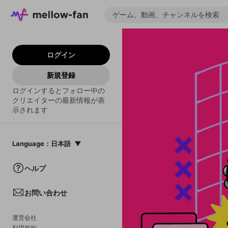
ログイン
新規登録
ログインするとフォロー中の
クリエイターの最新情報が表
示されます
Language
：
日本語
日本語
ヘルプ
English
お問い合わせ
中文(簡体)
한국어
運営会社
利用規約