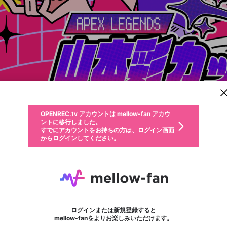
新規登録
OPENREC.tv アカウントは mellow-fan アカウ
OPENREC.tvアカウントはmellow-fanアカウン
パーソナルデータの登録
限定コミュニティ参加方法
ントに移行しました。
トに統合しました。
すでにアカウントをお持ちの方は、ログイン画面
こちらからOPENREC.tvでログイン中のアカウ
からログインしてください。
ント情報を引き継ぐことができます。
動画プレイリストを選択
生年月
固定動画に設定
不適切なユーザーとして報告します
ファンレター
サブスクシェア
OPENREC.tv アカウントは mellow-fan アカウ
@
新規登録
ログイン
か？
年
月
ントに移行しました。
マイページに表示されている動画 (ライブ配信、配信予定、ア
すでにアカウントをお持ちの方は、ログイン画面
ーカイブ、アップロード動画) をページのトップに1つ固定で
APEX Legends 山本彩カップ
応援している配信者にファンレターを送ることができま
生年月は登録後に変更できません。
認証コードの入力
できるプレイリストがありません。プレイリストは動画の再生画面で作
からログインしてください。
きます。動画タイトル横のメニューより設定することができま
す。好きなデザインを選んでメッセージを書いたり、エ
ログイン
す。
@
sayaka_yamamoto
ご確認ください
す。
メールアドレスで新規登録
メールアドレスでログイン
問題を選択してください
ールアイテムでデコレーションして、配信者に届けまし
性別
ょう！
メールアドレスにメールを送信しました。30分以内にメ
パスワード再設定
詳しくはこちら
この限定コミュニティは、Discordで提供されています。
入力していただいたメールアドレス
男性
女性
その他
問題を選択してください
※ファンレター機能は有料サービスです。
ール記載の6桁の認証コードを入力してください。
利用規約とプライバシーポリシーが更新されました。
または
または
ポイントが不足しています
フォロー 298
に、パスワード再設定用URLを記載
セッションの有効期限が切れたた
Discordアカウントをお持ちでない方
サービスを利用するには変更後の内容をご確認いただ
わいせつな表現
認証コード
検索履歴をすべて削除しますか？
ブロックリストに追加しますか？
この動画の公開は終了しました
登録したメールアドレスを入力し、送信してください。
お住まいの地域
されたメールを送信しましたのでご
め、ログアウトしました
き、同意していただく必要があります。
X
X
Discordとは？からDiscordにアクセス
mellowポイントの購入に進みますか？
他者を誹謗中傷する表現
0
6
確認ください
ログインまたは新規登録すると
Discordアカウントを作成
キャンセル
mellow-fanをよりお楽しみいただけます。
いいえ
OK
はい
OK
利用規約
を確認しました。
0
500
著作権の侵害
Google
Google
キャプチャ
プレイリスト
ボード
フォロー
プレミアム会員に入会
mellow-fan のメールアドレス（mellow-fan.comドメイン
OK