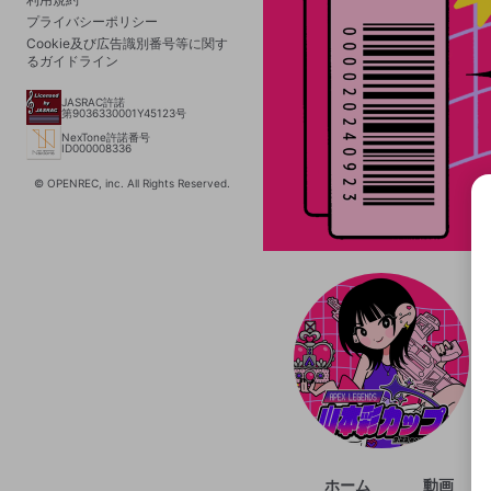
プライバシーポリシー
Cookie及び広告識別番号等に関す
るガイドライン
JASRAC許諾
第9036330001Y45123号
NexTone許諾番号
ID000008336
© OPENREC, inc. All Rights Reserved.
選択
きま
ホーム
動画