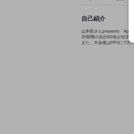
自己紹介
山本彩さんpresents「Ape
20部隊の合計60名が出演
また、大会後はPPVにて打