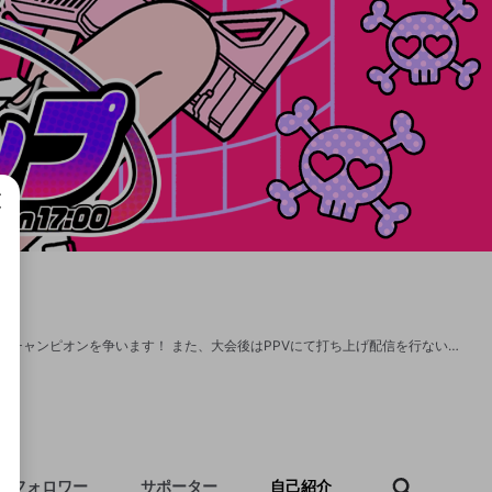
成で
山本彩さんpresents「Apex Legends 山本彩カップ」 20部隊の合計60名が出演し、チャンピオンを争います！ また、大会後はPPVにて打ち上げ配信を行ないます！
フォロワー
サポーター
自己紹介