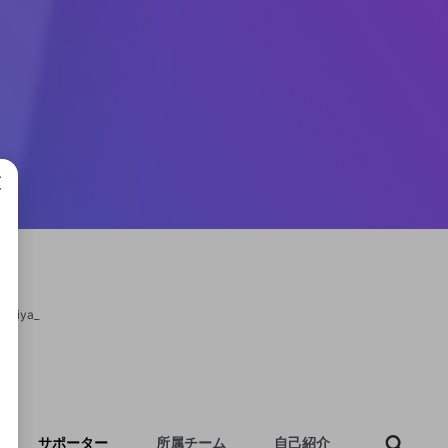
成で
oniya_
サポーター
所属チーム
自己紹介