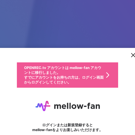
新規登録
OPENREC.tv アカウントは mellow-fan アカウ
OPENREC.tvアカウントはmellow-fanアカウン
パーソナルデータの登録
限定コミュニティ参加方法
ントに移行しました。
トに統合しました。
すでにアカウントをお持ちの方は、ログイン画面
こちらからOPENREC.tvでログイン中のアカウ
からログインしてください。
ント情報を引き継ぐことができます。
動画プレイリストを選択
生年月
固定動画に設定
不適切なユーザーとして報告します
ファンレター
サブスクシェア
OPENREC.tv アカウントは mellow-fan アカウ
@
新規登録
ログイン
か？
年
月
ントに移行しました。
マイページに表示されている動画 (ライブ配信、配信予定、ア
すでにアカウントをお持ちの方は、ログイン画面
ーカイブ、アップロード動画) をページのトップに1つ固定で
さとみ
応援している配信者にファンレターを送ることができま
生年月は登録後に変更できません。
認証コードの入力
できるプレイリストがありません。プレイリストは動画の再生画面で作
からログインしてください。
きます。動画タイトル横のメニューより設定することができま
す。好きなデザインを選んでメッセージを書いたり、エ
ログイン
す。
@
satoniya_
さとみのXヘ
ご確認ください
す。
メールアドレスで新規登録
メールアドレスでログイン
問題を選択してください
ールアイテムでデコレーションして、配信者に届けまし
性別
ょう！
よろしくお願いします！ サブスク⇒https://www.openrec.tv/subscription/user/sat
メールアドレスにメールを送信しました。30分以内にメ
パスワード再設定
詳しくはこちら
この限定コミュニティは、Discordで提供されています。
入力していただいたメールアドレス
男性
女性
その他
問題を選択してください
※ファンレター機能は有料サービスです。
ール記載の6桁の認証コードを入力してください。
利用規約とプライバシーポリシーが更新されました。
または
または
すとぷり
ポイントが不足しています
に、パスワード再設定用URLを記載
セッションの有効期限が切れたた
Discordアカウントをお持ちでない方
サービスを利用するには変更後の内容をご確認いただ
わいせつな表現
認証コード
検索履歴をすべて削除しますか？
ブロックリストに追加しますか？
この動画の公開は終了しました
登録したメールアドレスを入力し、送信してください。
お住まいの地域
されたメールを送信しましたのでご
め、ログアウトしました
き、同意していただく必要があります。
フォロー 174,516
X
X
ファンレター
Discordとは？からDiscordにアクセス
mellowポイントの購入に進みますか？
他者を誹謗中傷する表現
0
6
確認ください
ログインまたは新規登録すると
Discordアカウントを作成
キャンセル
mellow-fanをよりお楽しみいただけます。
いいえ
OK
はい
OK
利用規約
を確認しました。
0
500
著作権の侵害
Google
Google
キャプチャ
プレイリスト
フォロー
フォロワー
プレミアム会員に入会
mellow-fan のメールアドレス（mellow-fan.comドメイン
OK