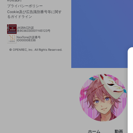
プライバシーポリシー
Cookie及び広告識別番号等に関す
るガイドライン
JASRAC許諾
第9036330001Y45123号
NexTone許諾番号
ID000008336
© OPENREC, inc. All Rights Reserved.
選択
きま
ホーム
動画