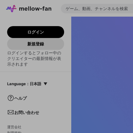
ログイン
新規登録
ログインするとフォロー中の
クリエイターの最新情報が表
示されます
Language
：
日本語
日本語
ヘルプ
English
お問い合わせ
中文(簡体)
한국어
運営会社
利用規約