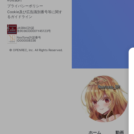
プライバシーポリシー
Cookie及び広告識別番号等に関す
るガイドライン
JASRAC許諾
第9036330001Y45123号
NexTone許諾番号
ID000008336
© OPENREC, inc. All Rights Reserved.
選択
きま
ホーム
動画