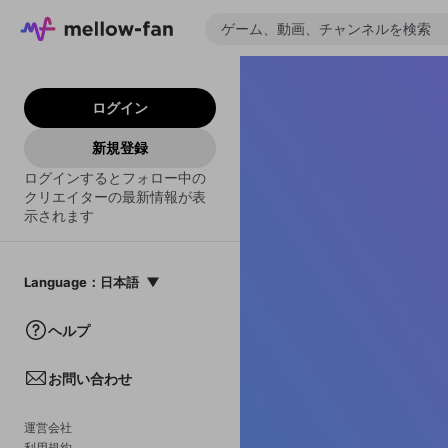
ログイン
新規登録
ログインするとフォロー中の
クリエイターの最新情報が表
示されます
Language
：
日本語
日本語
ヘルプ
English
お問い合わせ
中文(簡体)
한국어
運営会社
利用規約