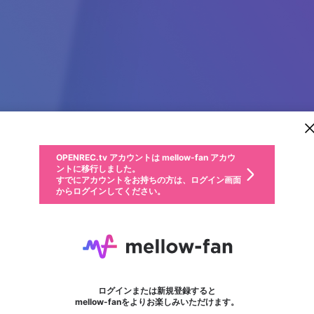
新規登録
OPENREC.tv アカウントは mellow-fan アカウ
OPENREC.tvアカウントはmellow-fanアカウン
パーソナルデータの登録
限定コミュニティ参加方法
ントに移行しました。
トに統合しました。
すでにアカウントをお持ちの方は、ログイン画面
こちらからOPENREC.tvでログイン中のアカウ
からログインしてください。
ント情報を引き継ぐことができます。
動画プレイリストを選択
生年月
固定動画に設定
不適切なユーザーとして報告します
ファンレター
サブスクシェア
OPENREC.tv アカウントは mellow-fan アカウ
@
新規登録
ログイン
か？
年
月
ントに移行しました。
マイページに表示されている動画 (ライブ配信、配信予定、ア
すでにアカウントをお持ちの方は、ログイン画面
ーカイブ、アップロード動画) をページのトップに1つ固定で
さとね
応援している配信者にファンレターを送ることができま
生年月は登録後に変更できません。
認証コードの入力
できるプレイリストがありません。プレイリストは動画の再生画面で作
からログインしてください。
きます。動画タイトル横のメニューより設定することができま
す。好きなデザインを選んでメッセージを書いたり、エ
ログイン
す。
@
satone_SV
さとねのXヘ
ご確認ください
す。
メールアドレスで新規登録
メールアドレスでログイン
問題を選択してください
ールアイテムでデコレーションして、配信者に届けまし
性別
ょう！
メールアドレスにメールを送信しました。30分以内にメ
パスワード再設定
詳しくはこちら
この限定コミュニティは、Discordで提供されています。
フォロー 8
入力していただいたメールアドレス
ファンレター
男性
女性
その他
問題を選択してください
※ファンレター機能は有料サービスです。
ール記載の6桁の認証コードを入力してください。
利用規約とプライバシーポリシーが更新されました。
または
または
ポイントが不足しています
に、パスワード再設定用URLを記載
セッションの有効期限が切れたた
Discordアカウントをお持ちでない方
サービスを利用するには変更後の内容をご確認いただ
わいせつな表現
認証コード
検索履歴をすべて削除しますか？
ブロックリストに追加しますか？
この動画の公開は終了しました
登録したメールアドレスを入力し、送信してください。
お住まいの地域
されたメールを送信しましたのでご
め、ログアウトしました
き、同意していただく必要があります。
X
X
Discordとは？からDiscordにアクセス
mellowポイントの購入に進みますか？
他者を誹謗中傷する表現
0
6
確認ください
ログインまたは新規登録すると
Discordアカウントを作成
キャンセル
mellow-fanをよりお楽しみいただけます。
いいえ
OK
はい
OK
利用規約
を確認しました。
0
500
著作権の侵害
Google
Google
キャプチャ
プレイリスト
フォロー
フォロワー
プレミアム会員に入会
mellow-fan のメールアドレス（mellow-fan.comドメイン
OK