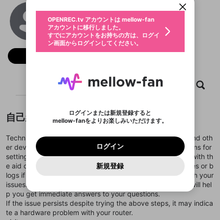
動画プレイリストを選択
生年月
saksham hsol
固定動画に設定
不適切なユーザーとして報告しま
ファンレター
OPENREC.tv アカウントは mellow-fan
サブスクシェア
@
sakshamhsol
@
新規登録
ログイン
すか？
年
月
アカウントに移行しました。
マイページに表示されている動画 (ライブ配信、配
認証コードの入力
すでにアカウントをお持ちの方は、ログイ
生年月は登録後に変更できません。
信予定、アーカイブ、アップロード動画) をページ
選択できるプレイリストがありません。
応援している配信者にファンレターを送ることがで
ン画面からログインしてください。
ご確認ください
のトップに1つ固定できます。動画タイトル横のメ
ログイン
プレイリストは動画の再生画面で作成で
きます。好きなデザインを選んでメッセージを書い
ニューより設定することができます。
メールアドレスで新規登録
メールアドレスでログイン
問題を選択してください
フォロー
この限定コミュニティは、Discordで提供されてい
性別
きます。
たり、エールアイテムでデコレーションして、配信
メールアドレスにメールを送信しました。30分以内
パスワード再設定
ます。
者に届けましょう！
にメール記載の6桁の認証コードを入力してくださ
入力していただいたメールアドレ
男性
女性
その他
利用規約とプライバシーポリシーが更新されま
問題を選択してください
詳しくはこちら
※ファンレター機能は有料サービスです。
い。
または
または
ポイントが不足しています
した。 サービスを利用するには変更後の内容を
Discordアカウントをお持ちでない方
スに、パスワード再設定用URLを
セッションの有効期限が切れたた
ホーム
動画
キャプチャ
プレイリスト
登録したメールアドレスを入力し、送信してくださ
わいせつな表現
ブロックリストに追加しますか？
この動画の公開は終了しました
お住まいの地域
ご確認いただき、同意していただく必要があり
認証コード
い。
記載されたメールを送信しました
め、ログアウトしました
Discordとは？からDiscordにアクセス
X
X
ます。
mellowポイントの購入に進みますか？
他者を誹謗中傷する表現
のでご確認ください
0
6
ログインまたは新規登録すると
自己紹介
Discordアカウントを作成
mellow-fanをよりお楽しみいただけます。
キャンセル
OK
OK
0
500
著作権の侵害
Google
Google
利用規約
プレミアム会員に入会
を確認しました。
OK
いいえ
はい
mellow-fan のメールアドレス（mellow-fan.comド
この画面からDiscordに参加する
利用規約
および
プライバシーポリシー
に同意頂いた上で
ログイン
Technical engineer is what I am. I'm offering your printer and oth
プライバシーポリシー
を確認しました。
メイン及びcs.openrec.co.jpドメイン）が受信拒否設
次にお進みください。
OK
プライバシーの侵害
ご登録いただいた情報はサービスの向上を目的
ログイン
er devices online support. You can obtain further instructions for
再設定する
動画プレイリストがありません
定に含まれていないかご確認ください。
Yahoo! JAPAN
Yahoo! JAPAN
Discordは第三者が提供するコミュニティーサービスで、
として使用いたします。
報告された問題については、利用規約に違反しているか
setting up, configuring, and troubleshooting your printers with th
動画プレイリストを選択
パスワードを忘れた方は
こちら
過激な暴力や自傷行為
mellow-fanとは関わりがありません。Discordに関してのお
一部サービスをご利用いただくには、生年月の
どうかをスタッフが確認します。
この機能をむやみに使
e aid of my webpages and blogs. Please visit my webpages or b
新規登録
確認しました
問い合わせにはお答えすることができません。Discordの仕
アカウントをお持ちですか？
アカウントを作成する
登録が必要です。
用することは、利用規約違反になります。
logs if you have any questions or need help getting through your
様変更により、限定コミュニティ特典の提供が終了する可能
入力
なりすまし行為
Appleでサインアップ
Appleでサインイン
動画のプレイリストを一つ選択すると、そのプレイ
ご登録いただいた情報は公開されません。
性がありますが、その際の補償は一切行いません。外部サー
issues. Visit the provided website, and my technical staff will hel
リストの動画をマイページの上部にリストで表示す
ビスとのID連携に関する同意事項に同意の上、参加をお願い
閉じる
p you get immediate answers to your questions.
ることができます。
出会いを誘導する行為
ファンレターを作成
します。
送信
If the issue persists despite trying the above steps, it may indica
mellow-fanの
mellow-fanの
利用規約
利用規約
・
・
プライバシーポリシー
プライバシーポリシー
・
・
外部
外部
登録
外部サービスとのID連携に関する同意事項
サービスとのID連携に関する同意事項
サービスとのID連携に関する同意事項
に同意頂いた上
に同意頂いた上
te a hardware problem with your router.
閉じる
ねずみ講やマルチ商法
動画プレイリストを選択
アカウント作成
で、次にお進みください
で、次にお進みください