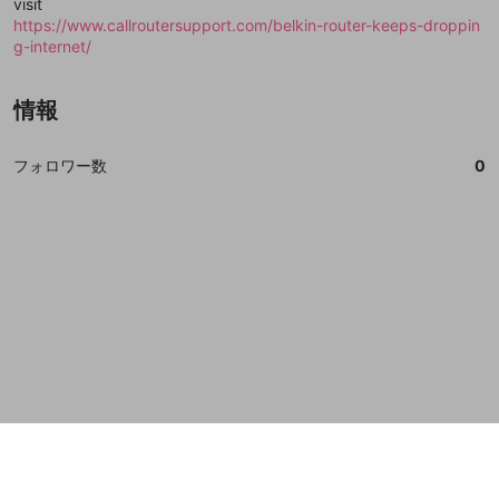
visit
誤解を招く配信設定
https://www.callroutersupport.com/belkin-router-keeps-droppin
あとで登録
Discordとは？
Discordに参加する
g-internet/
mellow-fanからのお得な情報をメールで受
ゲームの録画禁止区域の配信
け取る
改造版・海賊版ソフトの配信
情報
政治的・宗教的・人種的な内容
フォロワー数
0
その他の問題