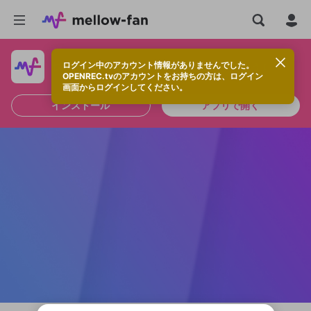
ログイン中のアカウント情報がありませんでした。
快適に視聴するなら、アプリをインストールしよう！
OPENREC.tvのアカウントをお持ちの方は、ログイン
画面からログインしてください。
インストール
アプリで開く
新規登録
OPENREC.tv アカウントは mellow-fan
OPENREC.tvアカウントはmellow-fanア
限定コミュニティ参加方法
パーソナルデータの登録
アカウントに移行しました。
カウントに統合しました。
すでにアカウントをお持ちの方は、ログイ
こちらからOPENREC.tvでログイン中のア
ン画面からログインしてください。
カウント情報を引き継ぐことができます。