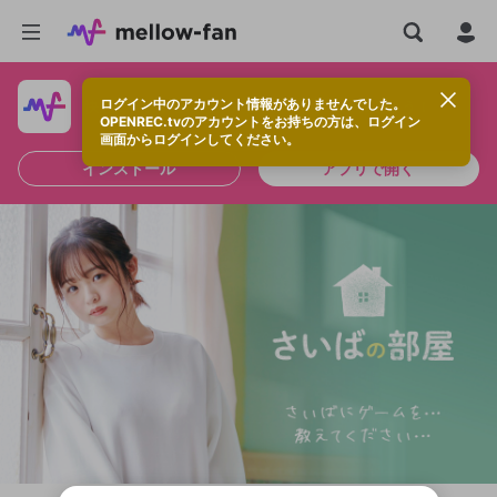
ログイン中のアカウント情報がありませんでした。
快適に視聴するなら、アプリをインストールしよう！
OPENREC.tvのアカウントをお持ちの方は、ログイン
画面からログインしてください。
インストール
アプリで開く
新規登録
OPENREC.tv アカウントは mellow-fan
OPENREC.tvアカウントはmellow-fanア
限定コミュニティ参加方法
パーソナルデータの登録
アカウントに移行しました。
カウントに統合しました。
すでにアカウントをお持ちの方は、ログイ
こちらからOPENREC.tvでログイン中のア
ン画面からログインしてください。
カウント情報を引き継ぐことができます。