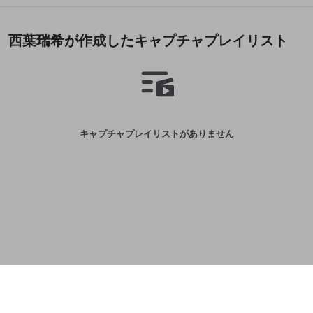
誤解を招く配信設定
あとで登録
Discordとは？
Discordに参加する
mellow-fanからのお得な情報をメールで受
西葉瑞希が作成したキャプチャプレイリスト
ゲームの録画禁止区域の配信
け取る
改造版・海賊版ソフトの配信
政治的・宗教的・人種的な内容
その他の問題
キャプチャプレイリストがありません