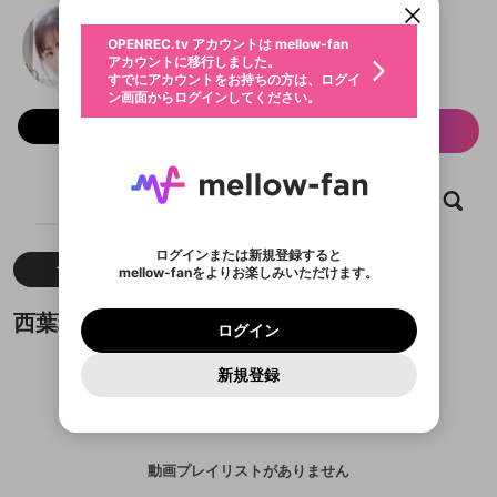
動画プレイリストを選択
生年月
西葉瑞希
固定動画に設定
不適切なユーザーとして報告しま
ファンレター
OPENREC.tv アカウントは mellow-fan
サブスクシェア
@
saiba_star
西葉瑞希のXヘ
@
新規登録
ログイン
すか？
年
月
アカウントに移行しました。
マイページに表示されている動画 (ライブ配信、配
認証コードの入力
すでにアカウントをお持ちの方は、ログイ
生年月は登録後に変更できません。
信予定、アーカイブ、アップロード動画) をページ
選択できるプレイリストがありません。
応援している配信者にファンレターを送ることがで
ン画面からログインしてください。
ご確認ください
のトップに1つ固定できます。動画タイトル横のメ
ログイン
プレイリストは動画の再生画面で作成で
きます。好きなデザインを選んでメッセージを書い
ニューより設定することができます。
メールアドレスで新規登録
メールアドレスでログイン
問題を選択してください
フォロー 153
この限定コミュニティは、Discordで提供されてい
性別
サブスク情報
きます。
たり、エールアイテムでデコレーションして、配信
メールアドレスにメールを送信しました。30分以内
パスワード再設定
ます。
者に届けましょう！
にメール記載の6桁の認証コードを入力してくださ
入力していただいたメールアドレ
男性
女性
その他
利用規約とプライバシーポリシーが更新されま
問題を選択してください
詳しくはこちら
※ファンレター機能は有料サービスです。
い。
または
または
ポイントが不足しています
した。 サービスを利用するには変更後の内容を
Discordアカウントをお持ちでない方
スに、パスワード再設定用URLを
セッションの有効期限が切れたた
登録したメールアドレスを入力し、送信してくださ
ホーム
動画
キャプチャ
プレイリスト
わいせつな表現
ブロックリストに追加しますか？
この動画の公開は終了しました
お住まいの地域
ご確認いただき、同意していただく必要があり
認証コード
い。
記載されたメールを送信しました
め、ログアウトしました
Discordとは？からDiscordにアクセス
X
X
ます。
mellowポイントの購入に進みますか？
他者を誹謗中傷する表現
のでご確認ください
0
6
ログインまたは新規登録すると
Discordアカウントを作成
すべて
動画
キャプチャ
mellow-fanをよりお楽しみいただけます。
キャンセル
OK
OK
0
500
著作権の侵害
Google
Google
利用規約
プレミアム会員に入会
を確認しました。
OK
いいえ
はい
mellow-fan のメールアドレス（mellow-fan.comド
この画面からDiscordに参加する
利用規約
および
プライバシーポリシー
に同意頂いた上で
ログイン
プライバシーポリシー
を確認しました。
西葉瑞希が作成した動画プレイリスト
メイン及びcs.openrec.co.jpドメイン）が受信拒否設
次にお進みください。
OK
プライバシーの侵害
ご登録いただいた情報はサービスの向上を目的
ログイン
再設定する
動画プレイリストがありません
定に含まれていないかご確認ください。
Yahoo! JAPAN
Yahoo! JAPAN
Discordは第三者が提供するコミュニティーサービスで、
として使用いたします。
報告された問題については、利用規約に違反しているか
動画プレイリストを選択
パスワードを忘れた方は
こちら
過激な暴力や自傷行為
mellow-fanとは関わりがありません。Discordに関してのお
一部サービスをご利用いただくには、生年月の
どうかをスタッフが確認します。
この機能をむやみに使
新規登録
確認しました
問い合わせにはお答えすることができません。Discordの仕
アカウントをお持ちですか？
アカウントを作成する
登録が必要です。
用することは、利用規約違反になります。
様変更により、限定コミュニティ特典の提供が終了する可能
入力
なりすまし行為
Appleでサインアップ
Appleでサインイン
動画のプレイリストを一つ選択すると、そのプレイ
ご登録いただいた情報は公開されません。
性がありますが、その際の補償は一切行いません。外部サー
リストの動画をマイページの上部にリストで表示す
ビスとのID連携に関する同意事項に同意の上、参加をお願い
閉じる
ることができます。
出会いを誘導する行為
ファンレターを作成
します。
送信
mellow-fanの
mellow-fanの
利用規約
利用規約
・
・
プライバシーポリシー
プライバシーポリシー
・
・
外部
外部
登録
動画プレイリストがありません
外部サービスとのID連携に関する同意事項
サービスとのID連携に関する同意事項
サービスとのID連携に関する同意事項
に同意頂いた上
に同意頂いた上
閉じる
ねずみ講やマルチ商法
動画プレイリストを選択
アカウント作成
で、次にお進みください
で、次にお進みください