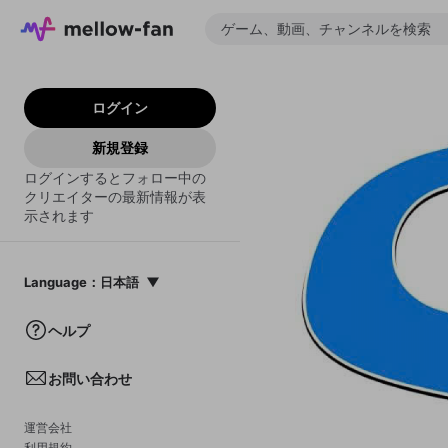
ログイン
新規登録
ログインするとフォロー中の
クリエイターの最新情報が表
示されます
Language
：
日本語
日本語
ヘルプ
English
お問い合わせ
中文(簡体)
한국어
運営会社
利用規約