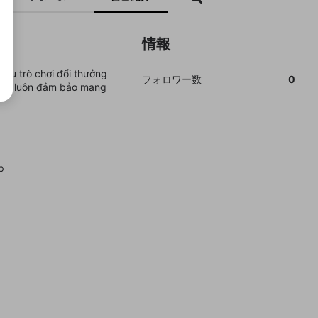
情報
hiều trò chơi đổi thưởng
フォロワー数
0
, S8 luôn đảm bảo mang
p