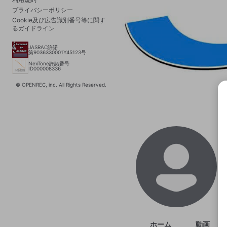
プライバシーポリシー
Cookie及び広告識別番号等に関す
るガイドライン
JASRAC許諾
第9036330001Y45123号
NexTone許諾番号
ID000008336
© OPENREC, inc. All Rights Reserved.
選択
きま
ホーム
動画