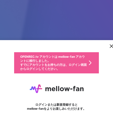
新規登録
OPENREC.tv アカウントは mellow-fan アカウ
OPENREC.tvアカウントはmellow-fanアカウン
パーソナルデータの登録
限定コミュニティ参加方法
ントに移行しました。
トに統合しました。
すでにアカウントをお持ちの方は、ログイン画面
こちらからOPENREC.tvでログイン中のアカウ
からログインしてください。
ント情報を引き継ぐことができます。
動画プレイリストを選択
生年月
固定動画に設定
不適切なユーザーとして報告します
ファンレター
サブスクシェア
OPENREC.tv アカウントは mellow-fan アカウ
@
新規登録
ログイン
か？
年
月
ントに移行しました。
マイページに表示されている動画 (ライブ配信、配信予定、ア
すでにアカウントをお持ちの方は、ログイン画面
ーカイブ、アップロード動画) をページのトップに1つ固定で
TALACHIC COM
応援している配信者にファンレターを送ることができま
生年月は登録後に変更できません。
認証コードの入力
できるプレイリストがありません。プレイリストは動画の再生画面で作
からログインしてください。
きます。動画タイトル横のメニューより設定することができま
す。好きなデザインを選んでメッセージを書いたり、エ
ログイン
す。
ご確認ください
す。
メールアドレスで新規登録
メールアドレスでログイン
問題を選択してください
ールアイテムでデコレーションして、配信者に届けまし
性別
ょう！
メールアドレスにメールを送信しました。30分以内にメ
パスワード再設定
詳しくはこちら
この限定コミュニティは、Discordで提供されています。
入力していただいたメールアドレス
男性
女性
その他
問題を選択してください
※ファンレター機能は有料サービスです。
ール記載の6桁の認証コードを入力してください。
フォロー
利用規約とプライバシーポリシーが更新されました。
または
または
ポイントが不足しています
に、パスワード再設定用URLを記載
セッションの有効期限が切れたた
Discordアカウントをお持ちでない方
サービスを利用するには変更後の内容をご確認いただ
わいせつな表現
認証コード
検索履歴をすべて削除しますか？
ブロックリストに追加しますか？
この動画の公開は終了しました
登録したメールアドレスを入力し、送信してください。
お住まいの地域
されたメールを送信しましたのでご
め、ログアウトしました
き、同意していただく必要があります。
X
X
Discordとは？からDiscordにアクセス
mellowポイントの購入に進みますか？
他者を誹謗中傷する表現
0
6
確認ください
ログインまたは新規登録すると
Discordアカウントを作成
キャンセル
mellow-fanをよりお楽しみいただけます。
いいえ
OK
はい
OK
利用規約
を確認しました。
0
500
著作権の侵害
Google
Google
キャプチャ
プレイリスト
フォロー
フォロワー
プレミアム会員に入会
mellow-fan のメールアドレス（mellow-fan.comドメイン
OK