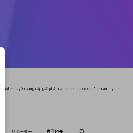
成で
TALACHIC.COM là nền tảng công nghệ sáng tạo mang phong cách thẩm mỹ hiện đại – chuyên cung cấp giải pháp dành cho streamer, influencer, stylist content creator và các cá nhân xây dựng thương hiệu cá nhân. Tại đây, bạn sẽ tìm thấy hệ sinh thái hỗ trợ toàn diện gồm công cụ livestream, dựng video, thiết kế hình ảnh, tích hợp AI và các nền tảng tương tác truyền thông giúp nâng tầm giá trị sáng tạo. Biên tập & điều hành nội dung: Đội ngũ của https://talachic.com © Bản quyền nội dung thuộc KANGKANG. Nghiêm cấm sao chép dưới mọi hình thức khi chưa được cấp phép.Thông Tin Liên Hệ Địa chỉ: Tầng 6, Tòa nhà ChicSpace, 88 Nguyễn Phi Khanh, Quận 1, TP. Hồ Chí Minh Hotline: 0979 333 862 Email: contact@talachic.com Website: https://talachic.com/
サポーター
自己紹介