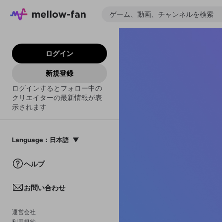
ログイン
新規登録
ログインするとフォロー中の
クリエイターの最新情報が表
示されます
Language
：
日本語
日本語
ヘルプ
English
お問い合わせ
中文(簡体)
한국어
運営会社
利用規約