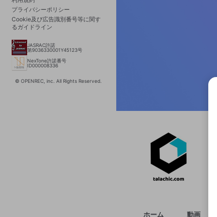
プライバシーポリシー
Cookie及び広告識別番号等に関す
るガイドライン
JASRAC許諾
第9036330001Y45123号
NexTone許諾番号
ID000008336
© OPENREC, inc. All Rights Reserved.
選択
きま
ホーム
動画