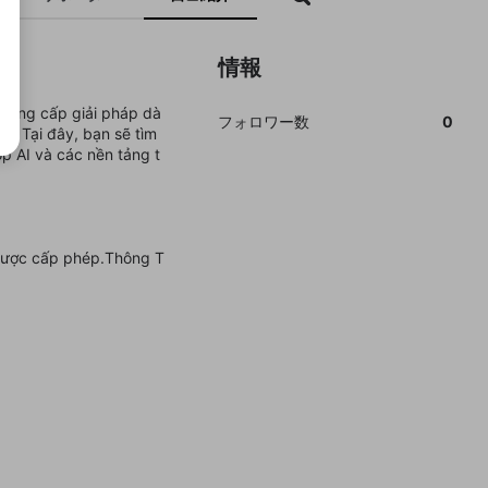
情報
cung cấp giải pháp dà
フォロワー数
0
n. Tại đây, bạn sẽ tìm
ợp AI và các nền tảng t
được cấp phép.Thông T