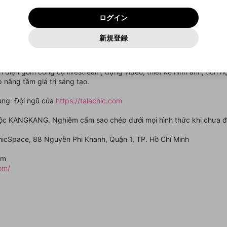
いいえ
はい
利用規約
および
プライバシーポリシー
に同意頂いた上で次にお
この画面からDiscordに参加する
プライバシーポリシー
を確認しました。
及びcs.openrec.co.jpドメイン）が受信拒否設定に含まれて
ログイン
進みください。
OK
プライバシーの侵害
ご登録いただいた情報はサービスの向上を目的として
動画プレイリストがありません
再設定する
いないかご確認ください。
ログイン
Yahoo! JAPAN
Yahoo! JAPAN
使用いたします。
Discordは第三者が提供するコミュニティーサービスで、mellow-
報告された問題については、利用規約に違反しているかどうか
パスワードを忘れた方は
こちら
過激な暴力や自傷行為
確認しました
fanとは関わりがありません。Discordに関してのお問い合わせには
一部サービスをご利用いただくには、生年月の登録が
をスタッフが確認します。
この機能をむやみに使用すること
新規登録
動画プレイリストを選択
お答えすることができません。Discordの仕様変更により、限定コ
アカウントをお持ちですか？
アカウントを作成する
入力
必要です。
は、利用規約違反になります。
Appleでサインアップ
Appleでサインイン
ミュニティ特典の提供が終了する可能性がありますが、その際の補
なりすまし行為
 công nghệ sáng tạo mang phong cách thẩm mỹ hiện đại – chuyên 
ご登録いただいた情報は公開されません。
償は一切行いません。外部サービスとのID連携に関する同意事項に
動画のプレイリストを一つ選択すると、そのプレイリストの動
r, stylist content creator và các cá nhân xây dựng thương hiệu cá nhâ
同意の上、参加をお願いします。
出会いを誘導する行為
閉じる
画をマイページの上部にリストで表示することができます。
àn diện gồm công cụ livestream, dựng video, thiết kế hình ảnh, tích h
ファンレターを作成
送信
mellow-fanの
mellow-fanの
利用規約
利用規約
・
・
プライバシーポリシー
プライバシーポリシー
・
・
外部サービ
外部サービ
外部サービスとのID連携に関する同意事項
 nâng tầm giá trị sáng tạo.
登録
スとのID連携に関する同意事項
スとのID連携に関する同意事項
に同意頂いた上で、次にお進み
に同意頂いた上で、次にお進み
閉じる
ねずみ講やマルチ商法
アカウント作成
動画プレイリストを選択
ください
ください
dung: Đội ngũ của
https://talachic.com
Discordとは？
Discordに参加する
誤解を招く配信設定
あとで登録
mellow-fanからのお得な情報をメールで受け取
ộc KANGKANG. Nghiêm cấm sao chép dưới mọi hình thức khi chưa 
ゲームの録画禁止区域の配信
る
ChicSpace, 88 Nguyễn Phi Khanh, Quận 1, TP. Hồ Chí Minh
改造版・海賊版ソフトの配信
om
政治的・宗教的・人種的な内容
com/
その他の問題