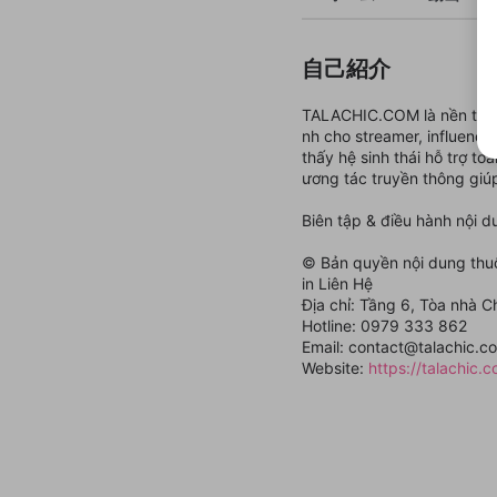
自己紹介
TALACHIC.COM là nền tảng
nh cho streamer, influence
thấy hệ sinh thái hỗ trợ to
ương tác truyền thông giúp
Biên tập & điều hành nội 
© Bản quyền nội dung thu
in Liên Hệ
Địa chỉ: Tầng 6, Tòa nhà 
Hotline: 0979 333 862
Email: contact@talachic.c
Website:
https://talachic.