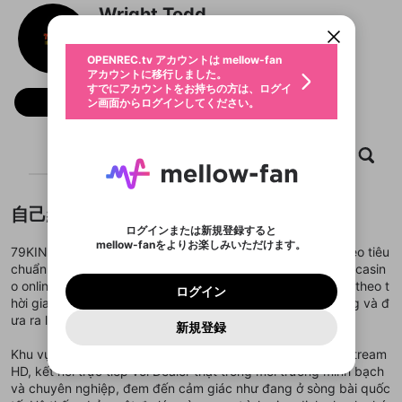
すでにアカウントをお持ちの方は、ログイ
こちらからOPENREC.tvでログイン中のア
Wright Todd
動画プレイリストを選択
ン画面からログインしてください。
カウント情報を引き継ぐことができます。
生年月
固定動画に設定
不適切なユーザーとして報告しま
ファンレター
OPENREC.tv アカウントは mellow-fan
サブスクシェア
@
新規登録
ログイン
すか？
年
月
アカウントに移行しました。
マイページに表示されている動画 (ライブ配信、配
認証コードの入力
すでにアカウントをお持ちの方は、ログイ
生年月は登録後に変更できません。
信予定、アーカイブ、アップロード動画) をページ
選択できるプレイリストがありません。
応援している配信者にファンレターを送ることがで
フォロー
ン画面からログインしてください。
ご確認ください
のトップに1つ固定できます。動画タイトル横のメ
ログイン
プレイリストは動画の再生画面で作成で
きます。好きなデザインを選んでメッセージを書い
ニューより設定することができます。
メールアドレスで新規登録
メールアドレスでログイン
問題を選択してください
この限定コミュニティは、Discordで提供されてい
性別
きます。
たり、エールアイテムでデコレーションして、配信
メールアドレスにメールを送信しました。30分以内
パスワード再設定
ます。
者に届けましょう！
にメール記載の6桁の認証コードを入力してくださ
入力していただいたメールアドレ
男性
女性
その他
ホーム
利用規約とプライバシーポリシーが更新されま
動画
キャプチャ
プレイリスト
問題を選択してください
詳しくはこちら
※ファンレター機能は有料サービスです。
い。
または
または
ポイントが不足しています
した。 サービスを利用するには変更後の内容を
Discordアカウントをお持ちでない方
スに、パスワード再設定用URLを
セッションの有効期限が切れたた
登録したメールアドレスを入力し、送信してくださ
わいせつな表現
ブロックリストに追加しますか？
この動画の公開は終了しました
お住まいの地域
ご確認いただき、同意していただく必要があり
認証コード
い。
記載されたメールを送信しました
め、ログアウトしました
Discordとは？からDiscordにアクセス
X
X
自己紹介
ます。
mellowポイントの購入に進みますか？
他者を誹謗中傷する表現
のでご確認ください
0
6
ログインまたは新規登録すると
Discordアカウントを作成
mellow-fanをよりお楽しみいただけます。
キャンセル
OK
OK
0
500
著作権の侵害
79KING tại 79kings5.com là nền tảng giải trí trực tuyến theo tiêu
Google
Google
利用規約
プレミアム会員に入会
を確認しました。
OK
いいえ
はい
mellow-fan のメールアドレス（mellow-fan.comド
この画面からDiscordに参加する
chuẩn quốc tế, mang đến trải nghiệm cá cược thể thao và casin
利用規約
および
プライバシーポリシー
に同意頂いた上で
ログイン
プライバシーポリシー
を確認しました。
メイン及びcs.openrec.co.jpドメイン）が受信拒否設
次にお進みください。
OK
プライバシーの侵害
o online chất lượng cao. Hệ thống tỷ lệ kèo được cập nhật theo t
ご登録いただいた情報はサービスの向上を目的
ログイン
再設定する
動画プレイリストがありません
定に含まれていないかご確認ください。
Yahoo! JAPAN
Yahoo! JAPAN
hời gian thực, hỗ trợ người chơi dễ dàng theo dõi biến động và đ
Discordは第三者が提供するコミュニティーサービスで、
として使用いたします。
報告された問題については、利用規約に違反しているか
動画プレイリストを選択
パスワードを忘れた方は
こちら
過激な暴力や自傷行為
mellow-fanとは関わりがありません。Discordに関してのお
ưa ra lựa chọn cược hiệu quả.
一部サービスをご利用いただくには、生年月の
どうかをスタッフが確認します。
この機能をむやみに使
新規登録
確認しました
問い合わせにはお答えすることができません。Discordの仕
アカウントをお持ちですか？
アカウントを作成する
登録が必要です。
用することは、利用規約違反になります。
様変更により、限定コミュニティ特典の提供が終了する可能
入力
なりすまし行為
Appleでサインアップ
Appleでサインイン
動画のプレイリストを一つ選択すると、そのプレイ
Khu vực Casino Live của 79KING sử dụng công nghệ livestream
ご登録いただいた情報は公開されません。
性がありますが、その際の補償は一切行いません。外部サー
リストの動画をマイページの上部にリストで表示す
HD, kết nối trực tiếp với Dealer thật trong môi trường minh bạch
ビスとのID連携に関する同意事項に同意の上、参加をお願い
閉じる
ることができます。
出会いを誘導する行為
ファンレターを作成
します。
và chuyên nghiệp, đem đến cảm giác như đang ở sòng bài quốc
送信
mellow-fanの
mellow-fanの
利用規約
利用規約
・
・
プライバシーポリシー
プライバシーポリシー
・
・
外部
外部