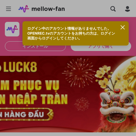
ログイン中のアカウント情報がありませんでした。
快適に視聴するなら、アプリをインストールしよう！
OPENREC.tvのアカウントをお持ちの方は、ログイン
画面からログインしてください。
インストール
アプリで開く
新規登録
OPENREC.tv アカウントは mellow-fan
OPENREC.tvアカウントはmellow-fanア
限定コミュニティ参加方法
パーソナルデータの登録
アカウントに移行しました。
カウントに統合しました。