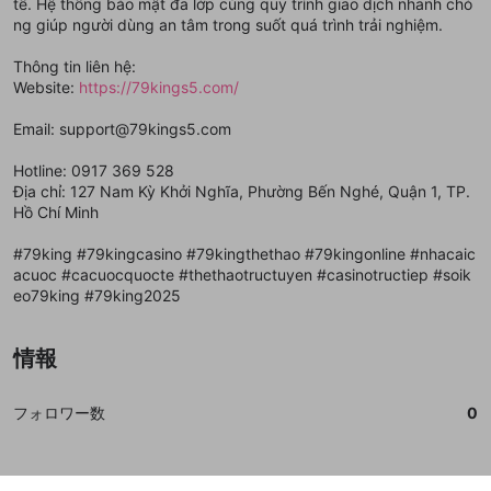
登録
tế. Hệ thống bảo mật đa lớp cùng quy trình giao dịch nhanh chó
外部サービスとのID連携に関する同意事項
サービスとのID連携に関する同意事項
サービスとのID連携に関する同意事項
に同意頂いた上
に同意頂いた上
閉じる
ねずみ講やマルチ商法
動画プレイリストを選択
アカウント作成
ng giúp người dùng an tâm trong suốt quá trình trải nghiệm.
で、次にお進みください
で、次にお進みください
誤解を招く配信設定
あとで登録
Discordとは？
Discordに参加する
Thông tin liên hệ:
mellow-fanからのお得な情報をメールで受
Website:
https://79kings5.com/
ゲームの録画禁止区域の配信
け取る
Email: support@79kings5.com
改造版・海賊版ソフトの配信
Hotline: 0917 369 528
政治的・宗教的・人種的な内容
Địa chỉ: 127 Nam Kỳ Khởi Nghĩa, Phường Bến Nghé, Quận 1, TP.
その他の問題
Hồ Chí Minh
#79king #79kingcasino #79kingthethao #79kingonline #nhacaic
acuoc #cacuocquocte #thethaotructuyen #casinotructiep #soik
eo79king #79king2025
情報
フォロワー数
0