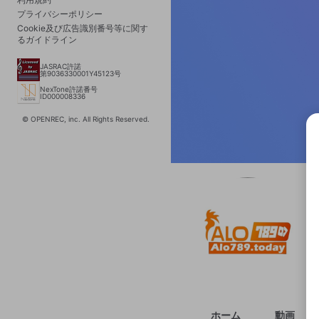
プライバシーポリシー
Cookie及び広告識別番号等に関す
るガイドライン
JASRAC許諾
第9036330001Y45123号
NexTone許諾番号
ID000008336
© OPENREC, inc. All Rights Reserved.
選択
きま
ホーム
動画