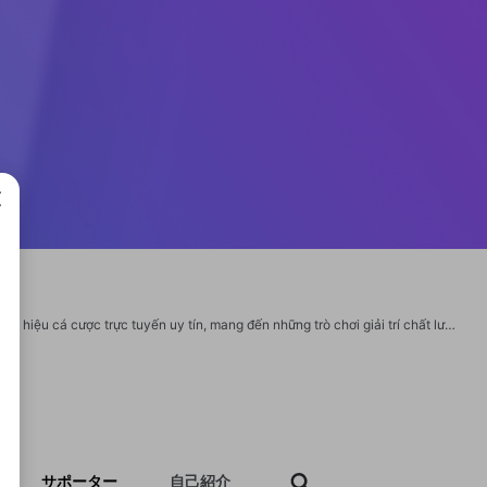
成で
<a href="https://okvip.how/">OKVIP</a> là liên minh hàng đầu, sở hữu các thương hiệu cá cược trực tuyến uy tín, mang đến những trò chơi giải trí chất lượng cao tại châu Á. Với sự đa dạng và phong phú trong dịch vụ, OKVIP cam kết mang lại trải nghiệm đẳng cấp và an toàn cho người chơi. Tên Công ty: OKVIP Email: okviphow@gmail.com Địa chỉ: 29A Trần Bình Trọng, Phường 5, Bình Thạnh, Hồ Chí Minh, Việt Nam Điện thoại: 0987787635 Website: <a href="https://okvip.how/">https://okvip.how/</a> Zipcode: 700000 Hashtags: #okviphow, #okvip <a href="https://www.youtube.com/@okviphow2024">https://www.youtube.com/@okviphow2024</a> <a href="https://x.com/okviphow">https://x.com/okviphow</a> <a href="https://www.tumblr.com/blog/okviphow2024">https://www.tumblr.com/blog/okviphow2024</a> <a href="https://www.instapaper.com/p/15187937">https://www.instapaper.com/p/15187937</a> <a href="https://www.twitch.tv/okviphow2024/about">https://www.twitch.tv/okviphow2024/about</a> <a href="https://www.reddit.com/us
サポーター
自己紹介