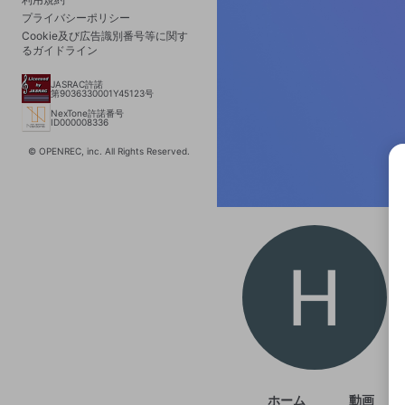
プライバシーポリシー
Cookie及び広告識別番号等に関す
るガイドライン
JASRAC許諾
第9036330001Y45123号
NexTone許諾番号
ID000008336
© OPENREC, inc. All Rights Reserved.
選択
きま
ホーム
動画