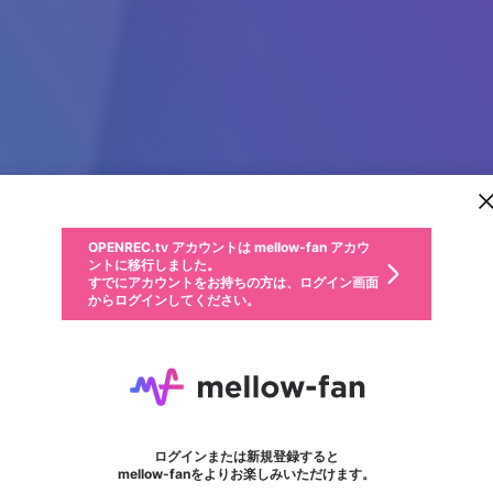
新規登録
OPENREC.tv アカウントは mellow-fan アカウ
OPENREC.tvアカウントはmellow-fanアカウン
パーソナルデータの登録
限定コミュニティ参加方法
ントに移行しました。
トに統合しました。
すでにアカウントをお持ちの方は、ログイン画面
こちらからOPENREC.tvでログイン中のアカウ
からログインしてください。
ント情報を引き継ぐことができます。
動画プレイリストを選択
生年月
固定動画に設定
不適切なユーザーとして報告します
ファンレター
サブスクシェア
OPENREC.tv アカウントは mellow-fan アカウ
@
新規登録
ログイン
か？
年
月
ントに移行しました。
マイページに表示されている動画 (ライブ配信、配信予定、ア
すでにアカウントをお持ちの方は、ログイン画面
ーカイブ、アップロード動画) をページのトップに1つ固定で
Hainsey Shahin
応援している配信者にファンレターを送ることができま
生年月は登録後に変更できません。
認証コードの入力
できるプレイリストがありません。プレイリストは動画の再生画面で作
からログインしてください。
きます。動画タイトル横のメニューより設定することができま
す。好きなデザインを選んでメッセージを書いたり、エ
ログイン
す。
ご確認ください
す。
メールアドレスで新規登録
メールアドレスでログイン
問題を選択してください
ールアイテムでデコレーションして、配信者に届けまし
性別
ょう！
メールアドレスにメールを送信しました。30分以内にメ
パスワード再設定
詳しくはこちら
この限定コミュニティは、Discordで提供されています。
入力していただいたメールアドレス
男性
女性
その他
問題を選択してください
※ファンレター機能は有料サービスです。
ール記載の6桁の認証コードを入力してください。
フォロー
利用規約とプライバシーポリシーが更新されました。
または
または
ポイントが不足しています
に、パスワード再設定用URLを記載
セッションの有効期限が切れたた
Discordアカウントをお持ちでない方
サービスを利用するには変更後の内容をご確認いただ
わいせつな表現
認証コード
検索履歴をすべて削除しますか？
ブロックリストに追加しますか？
この動画の公開は終了しました
登録したメールアドレスを入力し、送信してください。
お住まいの地域
されたメールを送信しましたのでご
め、ログアウトしました
き、同意していただく必要があります。
X
X
Discordとは？からDiscordにアクセス
mellowポイントの購入に進みますか？
他者を誹謗中傷する表現
0
6
確認ください
ログインまたは新規登録すると
Discordアカウントを作成
キャンセル
mellow-fanをよりお楽しみいただけます。
いいえ
OK
はい
OK
利用規約
を確認しました。
0
500
著作権の侵害
Google
Google
キャプチャ
プレイリスト
フォロー
フォロワー
プレミアム会員に入会
mellow-fan のメールアドレス（mellow-fan.comドメイン
OK