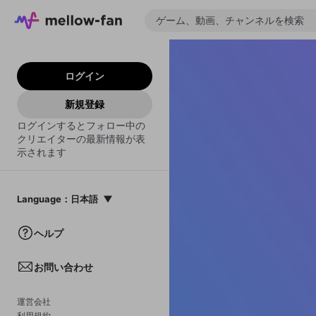
ログイン
新規登録
ログインするとフォロー中の
クリエイターの最新情報が表
示されます
Language
：
日本語
日本語
ヘルプ
English
お問い合わせ
中文(簡体)
한국어
運営会社
利用規約