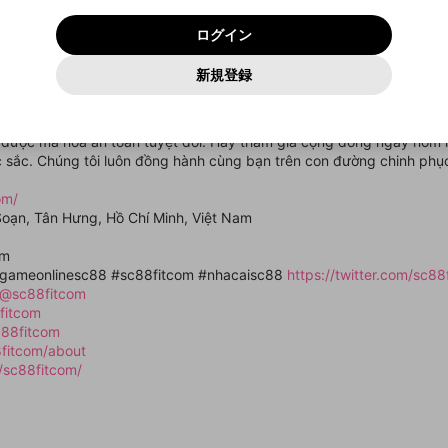
いいえ
はい
利用規約
および
プライバシーポリシー
に同意頂いた上で次にお
この画面からDiscordに参加する
プライバシーポリシー
を確認しました。
及びcs.openrec.co.jpドメイン）が受信拒否設定に含まれて
ログイン
進みください。
OK
プライバシーの侵害
ご登録いただいた情報はサービスの向上を目的として
動画プレイリストがありません
再設定する
いないかご確認ください。
ログイン
Yahoo! JAPAN
Yahoo! JAPAN
使用いたします。
Discordは第三者が提供するコミュニティーサービスで、mellow-
報告された問題については、利用規約に違反しているかどうか
パスワードを忘れた方は
こちら
過激な暴力や自傷行為
確認しました
fanとは関わりがありません。Discordに関してのお問い合わせには
一部サービスをご利用いただくには、生年月の登録が
をスタッフが確認します。
この機能をむやみに使用すること
新規登録
動画プレイリストを選択
お答えすることができません。Discordの仕様変更により、限定コ
アカウントをお持ちですか？
アカウントを作成する
入力
必要です。
は、利用規約違反になります。
Appleでサインアップ
Appleでサインイン
ミュニティ特典の提供が終了する可能性がありますが、その際の補
なりすまし行為
trực tuyến hàng đầu, mang lại không gian cá cược chuyên nghiệp và 
ご登録いただいた情報は公開されません。
償は一切行いません。外部サービスとのID連携に関する同意事項に
動画のプレイリストを一つ選択すると、そのプレイリストの動
ử lý các giao dịch nạp rút chỉ trong thời gian ngắn với sự hỗ trợ tận 
同意の上、参加をお願いします。
出会いを誘導する行為
閉じる
画をマイページの上部にリストで表示することができます。
 được mã hóa an toàn tuyệt đối. Hãy tham gia cộng đồng ngay hôm 
ファンレターを作成
送信
mellow-fanの
mellow-fanの
利用規約
利用規約
・
・
プライバシーポリシー
プライバシーポリシー
・
・
外部サービ
外部サービ
外部サービスとのID連携に関する同意事項
c sắc. Chúng tôi luôn đồng hành cùng bạn trên con đường chinh ph
登録
スとのID連携に関する同意事項
スとのID連携に関する同意事項
に同意頂いた上で、次にお進み
に同意頂いた上で、次にお進み
閉じる
ねずみ講やマルチ商法
アカウント作成
動画プレイリストを選択
ください
ください
om/
Discordとは？
Discordに参加する
誤解を招く配信設定
あとで登録
 Soạn, Tân Hưng, Hồ Chí Minh, Việt Nam
mellow-fanからのお得な情報をメールで受け取
ゲームの録画禁止区域の配信
る
om
 #gameonlinesc88 #sc88fitcom #nhacaisc88
https://twitter.com/sc88
改造版・海賊版ソフトの配信
/@sc88fitcom
fitcom
政治的・宗教的・人種的な内容
c88fitcom
その他の問題
8fitcom/about
/sc88fitcom/