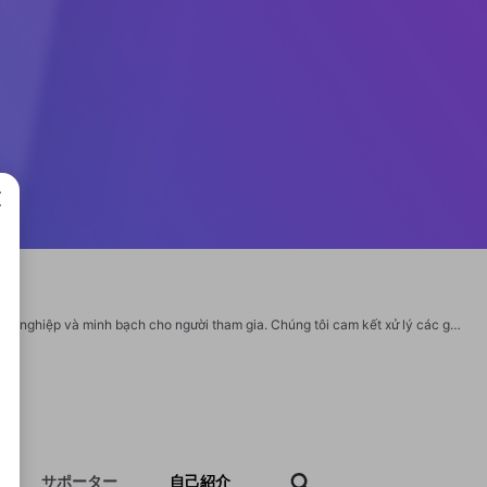
成で
SC88 - Nền tảng giải trí trực tuyến hàng đầu, mang lại không gian cá cược chuyên nghiệp và minh bạch cho người tham gia. Chúng tôi cam kết xử lý các giao dịch nạp rút chỉ trong thời gian ngắn với sự hỗ trợ tận tình 24/7. Mọi dữ liệu cá nhân của thành viên đều được mã hóa an toàn tuyệt đối. Hãy tham gia cộng đồng ngay hôm nay để không bỏ lỡ những chương trình ưu đãi đặc sắc. Chúng tôi luôn đồng hành cùng bạn trên con đường chinh phục những phần thưởng giá trị. Website: https://sc88f.it.com/ Địa chỉ: 861 Đ. Trần Xuân Soạn, Tân Hưng, Hồ Chí Minh, Việt Nam Phone: 0923851472 Email: contact@sc88f.it.com #sc88 #giaitrionlinesc88 #gameonlinesc88 #sc88fitcom #nhacaisc88 https://twitter.com/sc88fitcom https://www.youtube.com/@sc88fitcom https://500px.com/p/sc88fitcom https://www.tumblr.com/sc88fitcom https://www.twitch.tv/sc88fitcom/about https://www.pinterest.com/sc88fitcom/
サポーター
自己紹介