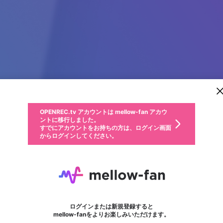
新規登録
OPENREC.tv アカウントは mellow-fan アカウ
OPENREC.tvアカウントはmellow-fanアカウン
パーソナルデータの登録
限定コミュニティ参加方法
ントに移行しました。
トに統合しました。
すでにアカウントをお持ちの方は、ログイン画面
こちらからOPENREC.tvでログイン中のアカウ
からログインしてください。
ント情報を引き継ぐことができます。
動画プレイリストを選択
生年月
固定動画に設定
不適切なユーザーとして報告します
ファンレター
サブスクシェア
OPENREC.tv アカウントは mellow-fan アカウ
@
新規登録
ログイン
か？
年
月
ントに移行しました。
マイページに表示されている動画 (ライブ配信、配信予定、ア
すでにアカウントをお持ちの方は、ログイン画面
ーカイブ、アップロード動画) をページのトップに1つ固定で
SC88
応援している配信者にファンレターを送ることができま
生年月は登録後に変更できません。
認証コードの入力
できるプレイリストがありません。プレイリストは動画の再生画面で作
からログインしてください。
きます。動画タイトル横のメニューより設定することができま
す。好きなデザインを選んでメッセージを書いたり、エ
ログイン
す。
ご確認ください
す。
メールアドレスで新規登録
メールアドレスでログイン
問題を選択してください
ールアイテムでデコレーションして、配信者に届けまし
性別
ょう！
メールアドレスにメールを送信しました。30分以内にメ
パスワード再設定
詳しくはこちら
この限定コミュニティは、Discordで提供されています。
入力していただいたメールアドレス
男性
女性
その他
問題を選択してください
※ファンレター機能は有料サービスです。
ール記載の6桁の認証コードを入力してください。
フォロー
利用規約とプライバシーポリシーが更新されました。
または
または
ポイントが不足しています
に、パスワード再設定用URLを記載
セッションの有効期限が切れたた
Discordアカウントをお持ちでない方
サービスを利用するには変更後の内容をご確認いただ
わいせつな表現
認証コード
検索履歴をすべて削除しますか？
ブロックリストに追加しますか？
この動画の公開は終了しました
登録したメールアドレスを入力し、送信してください。
お住まいの地域
されたメールを送信しましたのでご
め、ログアウトしました
き、同意していただく必要があります。
X
X
Discordとは？からDiscordにアクセス
mellowポイントの購入に進みますか？
他者を誹謗中傷する表現
0
6
確認ください
ログインまたは新規登録すると
Discordアカウントを作成
キャンセル
mellow-fanをよりお楽しみいただけます。
いいえ
OK
はい
OK
利用規約
を確認しました。
0
500
著作権の侵害
Google
Google
キャプチャ
プレイリスト
フォロー
フォロワー
プレミアム会員に入会
mellow-fan のメールアドレス（mellow-fan.comドメイン
OK