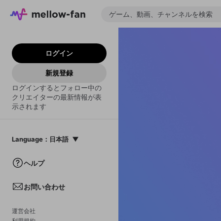
ログイン
新規登録
ログインするとフォロー中の
クリエイターの最新情報が表
示されます
Language
：
日本語
日本語
ヘルプ
English
お問い合わせ
中文(簡体)
한국어
運営会社
利用規約