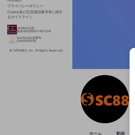
プライバシーポリシー
Cookie及び広告識別番号等に関す
るガイドライン
JASRAC許諾
第9036330001Y45123号
NexTone許諾番号
ID000008336
© OPENREC, inc. All Rights Reserved.
選択
きま
ホーム
動画