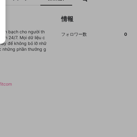
情報
minh bạch cho người th
フォロワー数
0
tình 24/7. Mọi dữ liệu c
nay để không bỏ lỡ nhữ
ục những phần thưởng g
fitcom