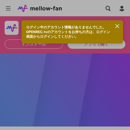
ログイン中のアカウント情報がありませんでした。
快適に視聴するなら、アプリをインストールしよう！
OPENREC.tvのアカウントをお持ちの方は、ログイン
画面からログインしてください。
インストール
アプリで開く
新規登録
OPENREC.tv アカウントは mellow-fan
OPENREC.tvアカウントはmellow-fanア
限定コミュニティ参加方法
パーソナルデータの登録
アカウントに移行しました。
カウントに統合しました。