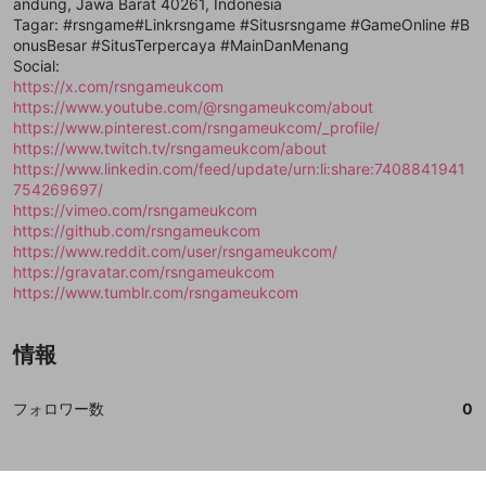
登録
andung, Jawa Barat 40261, Indonesia
外部サービスとのID連携に関する同意事項
サービスとのID連携に関する同意事項
サービスとのID連携に関する同意事項
に同意頂いた上
に同意頂いた上
閉じる
ねずみ講やマルチ商法
動画プレイリストを選択
アカウント作成
Tagar: #rsngame#Linkrsngame #Situsrsngame #GameOnline #B
で、次にお進みください
で、次にお進みください
onusBesar #SitusTerpercaya #MainDanMenang
誤解を招く配信設定
あとで登録
Discordとは？
Discordに参加する
Social:
mellow-fanからのお得な情報をメールで受
https://x.com/rsngameukcom
ゲームの録画禁止区域の配信
け取る
https://www.youtube.com/@rsngameukcom/about
https://www.pinterest.com/rsngameukcom/_profile/
改造版・海賊版ソフトの配信
https://www.twitch.tv/rsngameukcom/about
https://www.linkedin.com/feed/update/urn:li:share:7408841941
政治的・宗教的・人種的な内容
754269697/
その他の問題
https://vimeo.com/rsngameukcom
https://github.com/rsngameukcom
https://www.reddit.com/user/rsngameukcom/
https://gravatar.com/rsngameukcom
https://www.tumblr.com/rsngameukcom
情報
フォロワー数
0