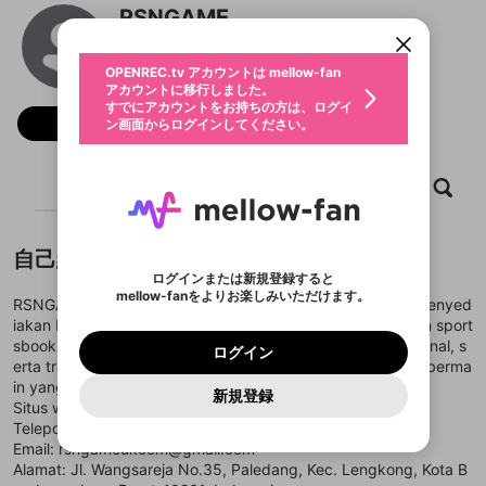
すでにアカウントをお持ちの方は、ログイ
こちらからOPENREC.tvでログイン中のア
RSNGAME
動画プレイリストを選択
ン画面からログインしてください。
カウント情報を引き継ぐことができます。
生年月
@
rsngameukcom
固定動画に設定
不適切なユーザーとして報告しま
ファンレター
OPENREC.tv アカウントは mellow-fan
サブスクシェア
@
新規登録
ログイン
すか？
年
月
アカウントに移行しました。
マイページに表示されている動画 (ライブ配信、配
認証コードの入力
すでにアカウントをお持ちの方は、ログイ
生年月は登録後に変更できません。
信予定、アーカイブ、アップロード動画) をページ
選択できるプレイリストがありません。
応援している配信者にファンレターを送ることがで
フォロー
ン画面からログインしてください。
ご確認ください
のトップに1つ固定できます。動画タイトル横のメ
ログイン
プレイリストは動画の再生画面で作成で
きます。好きなデザインを選んでメッセージを書い
ニューより設定することができます。
メールアドレスで新規登録
メールアドレスでログイン
問題を選択してください
この限定コミュニティは、Discordで提供されてい
性別
きます。
たり、エールアイテムでデコレーションして、配信
メールアドレスにメールを送信しました。30分以内
パスワード再設定
ます。
者に届けましょう！
にメール記載の6桁の認証コードを入力してくださ
入力していただいたメールアドレ
男性
女性
その他
ホーム
利用規約とプライバシーポリシーが更新されま
動画
キャプチャ
プレイリスト
問題を選択してください
詳しくはこちら
※ファンレター機能は有料サービスです。
い。
または
または
ポイントが不足しています
した。 サービスを利用するには変更後の内容を
Discordアカウントをお持ちでない方
スに、パスワード再設定用URLを
セッションの有効期限が切れたた
登録したメールアドレスを入力し、送信してくださ
わいせつな表現
ブロックリストに追加しますか？
この動画の公開は終了しました
お住まいの地域
ご確認いただき、同意していただく必要があり
認証コード
い。
記載されたメールを送信しました
め、ログアウトしました
Discordとは？からDiscordにアクセス
X
X
自己紹介
ます。
mellowポイントの購入に進みますか？
他者を誹謗中傷する表現
のでご確認ください
0
6
ログインまたは新規登録すると
Discordアカウントを作成
mellow-fanをよりお楽しみいただけます。
キャンセル
OK
OK
0
500
著作権の侵害
RSNGAME adalah platform game online tepercaya yang menyed
Google
Google
利用規約
プレミアム会員に入会
を確認しました。
OK
いいえ
はい
mellow-fan のメールアドレス（mellow-fan.comド
この画面からDiscordに参加する
iakan beragam permainan menarik seperti slot, kasino, dan sport
利用規約
および
プライバシーポリシー
に同意頂いた上で
ログイン
プライバシーポリシー
を確認しました。
メイン及びcs.openrec.co.jpドメイン）が受信拒否設
次にお進みください。
OK
プライバシーの侵害
sbook. Didukung sistem keamanan stabil, layanan profesional, s
ご登録いただいた情報はサービスの向上を目的
ログイン
再設定する
動画プレイリストがありません
定に含まれていないかご確認ください。
Yahoo! JAPAN
Yahoo! JAPAN
erta transaksi cepat, RSNGAME memberikan pengalaman berma
Discordは第三者が提供するコミュニティーサービスで、
として使用いたします。
報告された問題については、利用規約に違反しているか
動画プレイリストを選択
パスワードを忘れた方は
こちら
過激な暴力や自傷行為
mellow-fanとは関わりがありません。Discordに関してのお
in yang aman dan menyenangkan.
一部サービスをご利用いただくには、生年月の
どうかをスタッフが確認します。
この機能をむやみに使
新規登録
確認しました
問い合わせにはお答えすることができません。Discordの仕
アカウントをお持ちですか？
アカウントを作成する
Situs web:
https://rsngame.uk.com/
登録が必要です。
用することは、利用規約違反になります。
様変更により、限定コミュニティ特典の提供が終了する可能
入力
なりすまし行為
Appleでサインアップ
Appleでサインイン
動画のプレイリストを一つ選択すると、そのプレイ
Telepon: +6281222355978
ご登録いただいた情報は公開されません。
性がありますが、その際の補償は一切行いません。外部サー
リストの動画をマイページの上部にリストで表示す
Email: rsngameukcom@gmail.com
ビスとのID連携に関する同意事項に同意の上、参加をお願い
閉じる
ることができます。
出会いを誘導する行為
ファンレターを作成
します。
Alamat: Jl. Wangsareja No.35, Paledang, Kec. Lengkong, Kota B
送信
mellow-fanの
mellow-fanの
利用規約
利用規約
・
・
プライバシーポリシー
プライバシーポリシー
・
・
外部
外部