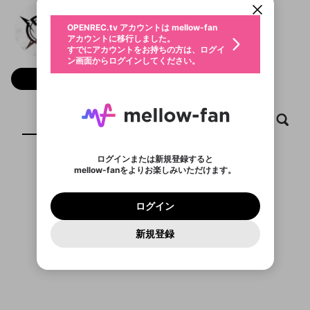
動画プレイリストを選択
生年月
Rsk Ninjas Gaming
固定動画に設定
不適切なユーザーとして報告しま
ファンレター
OPENREC.tv アカウントは mellow-fan
サブスクシェア
@
rskninjasgaming
Rsk Ninjas GamingのXヘ
@
新規登録
ログイン
すか？
年
月
アカウントに移行しました。
マイページに表示されている動画 (ライブ配信、配
認証コードの入力
すでにアカウントをお持ちの方は、ログイ
生年月は登録後に変更できません。
信予定、アーカイブ、アップロード動画) をページ
選択できるプレイリストがありません。
応援している配信者にファンレターを送ることがで
ン画面からログインしてください。
ご確認ください
のトップに1つ固定できます。動画タイトル横のメ
ログイン
プレイリストは動画の再生画面で作成で
きます。好きなデザインを選んでメッセージを書い
ニューより設定することができます。
メールアドレスで新規登録
メールアドレスでログイン
問題を選択してください
フォロー 1,829
この限定コミュニティは、Discordで提供されてい
性別
きます。
たり、エールアイテムでデコレーションして、配信
メールアドレスにメールを送信しました。30分以内
パスワード再設定
ます。
者に届けましょう！
にメール記載の6桁の認証コードを入力してくださ
入力していただいたメールアドレ
男性
女性
その他
利用規約とプライバシーポリシーが更新されま
問題を選択してください
詳しくはこちら
※ファンレター機能は有料サービスです。
い。
または
または
ポイントが不足しています
した。 サービスを利用するには変更後の内容を
Discordアカウントをお持ちでない方
スに、パスワード再設定用URLを
セッションの有効期限が切れたた
ホーム
動画
キャプチャ
プレイリスト
登録したメールアドレスを入力し、送信してくださ
わいせつな表現
ブロックリストに追加しますか？
この動画の公開は終了しました
お住まいの地域
ご確認いただき、同意していただく必要があり
認証コード
い。
記載されたメールを送信しました
め、ログアウトしました
Discordとは？からDiscordにアクセス
X
X
ます。
mellowポイントの購入に進みますか？
他者を誹謗中傷する表現
のでご確認ください
0
6
ログインまたは新規登録すると
Discordアカウントを作成
mellow-fanをよりお楽しみいただけます。
キャンセル
OK
OK
0
500
著作権の侵害
表示するコンテンツがありません
Google
Google
利用規約
プレミアム会員に入会
を確認しました。
OK
いいえ
はい
mellow-fan のメールアドレス（mellow-fan.comド
この画面からDiscordに参加する
利用規約
および
プライバシーポリシー
に同意頂いた上で
ログイン
プライバシーポリシー
を確認しました。
メイン及びcs.openrec.co.jpドメイン）が受信拒否設
次にお進みください。
OK
プライバシーの侵害
ご登録いただいた情報はサービスの向上を目的
ログイン
再設定する
動画プレイリストがありません
定に含まれていないかご確認ください。
Yahoo! JAPAN
Yahoo! JAPAN
Discordは第三者が提供するコミュニティーサービスで、
として使用いたします。
報告された問題については、利用規約に違反しているか
動画プレイリストを選択
パスワードを忘れた方は
こちら
過激な暴力や自傷行為
mellow-fanとは関わりがありません。Discordに関してのお
一部サービスをご利用いただくには、生年月の
どうかをスタッフが確認します。
この機能をむやみに使
新規登録
確認しました
問い合わせにはお答えすることができません。Discordの仕
アカウントをお持ちですか？
アカウントを作成する
登録が必要です。
用することは、利用規約違反になります。
様変更により、限定コミュニティ特典の提供が終了する可能
入力
なりすまし行為
Appleでサインアップ
Appleでサインイン
動画のプレイリストを一つ選択すると、そのプレイ
ご登録いただいた情報は公開されません。
性がありますが、その際の補償は一切行いません。外部サー
リストの動画をマイページの上部にリストで表示す
ビスとのID連携に関する同意事項に同意の上、参加をお願い
閉じる
ることができます。
出会いを誘導する行為
ファンレターを作成
します。
送信
mellow-fanの
mellow-fanの
利用規約
利用規約
・
・
プライバシーポリシー
プライバシーポリシー
・
・
外部
外部
登録
外部サービスとのID連携に関する同意事項
サービスとのID連携に関する同意事項
サービスとのID連携に関する同意事項
に同意頂いた上
に同意頂いた上
閉じる
ねずみ講やマルチ商法
動画プレイリストを選択
アカウント作成
で、次にお進みください
で、次にお進みください