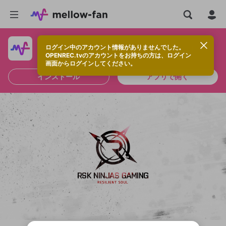
ログイン中のアカウント情報がありませんでした。
快適に視聴するなら、アプリをインストールしよう！
OPENREC.tvのアカウントをお持ちの方は、ログイン
画面からログインしてください。
インストール
アプリで開く
新規登録
OPENREC.tv アカウントは mellow-fan
OPENREC.tvアカウントはmellow-fanア
限定コミュニティ参加方法
パーソナルデータの登録
アカウントに移行しました。
カウントに統合しました。
すでにアカウントをお持ちの方は、ログイ
こちらからOPENREC.tvでログイン中のア
ン画面からログインしてください。
カウント情報を引き継ぐことができます。