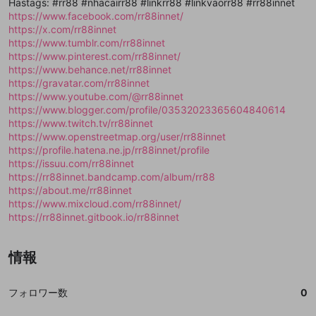
Hastags: #rr88 #nhacairr88 #linkrr88 #linkvaorr88 #rr88innet
送信
mellow-fanの
mellow-fanの
利用規約
利用規約
・
・
プライバシーポリシー
プライバシーポリシー
・
・
外部
外部
登録
https://www.facebook.com/rr88innet/
外部サービスとのID連携に関する同意事項
サービスとのID連携に関する同意事項
サービスとのID連携に関する同意事項
に同意頂いた上
に同意頂いた上
閉じる
ねずみ講やマルチ商法
動画プレイリストを選択
アカウント作成
https://x.com/rr88innet
で、次にお進みください
で、次にお進みください
https://www.tumblr.com/rr88innet
誤解を招く配信設定
あとで登録
Discordとは？
Discordに参加する
https://www.pinterest.com/rr88innet/
mellow-fanからのお得な情報をメールで受
https://www.behance.net/rr88innet
ゲームの録画禁止区域の配信
け取る
https://gravatar.com/rr88innet
https://www.youtube.com/@rr88innet
改造版・海賊版ソフトの配信
https://www.blogger.com/profile/03532023365604840614
https://www.twitch.tv/rr88innet
政治的・宗教的・人種的な内容
https://www.openstreetmap.org/user/rr88innet
その他の問題
https://profile.hatena.ne.jp/rr88innet/profile
https://issuu.com/rr88innet
https://rr88innet.bandcamp.com/album/rr88
https://about.me/rr88innet
https://www.mixcloud.com/rr88innet/
https://rr88innet.gitbook.io/rr88innet
情報
フォロワー数
0