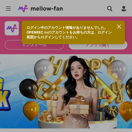
ログイン中のアカウント情報がありませんでした。
快適に視聴するなら、アプリをインストールしよう！
OPENREC.tvのアカウントをお持ちの方は、ログイン
画面からログインしてください。
インストール
アプリで開く
新規登録
OPENREC.tv アカウントは mellow-fan
OPENREC.tvアカウントはmellow-fanア