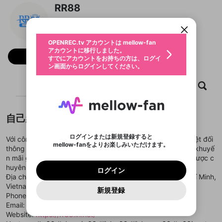
限定コミュニティ参加方法
パーソナルデータの登録
RR88
アカウントに移行しました。
カウントに統合しました。
すでにアカウントをお持ちの方は、ログイ
こちらからOPENREC.tvでログイン中のア
@
rr88innet
動画プレイリストを選択
ン画面からログインしてください。
カウント情報を引き継ぐことができます。
生年月
固定動画に設定
不適切なユーザーとして報告しま
ファンレター
OPENREC.tv アカウントは mellow-fan
サブスクシェア
@
新規登録
ログイン
すか？
年
月
アカウントに移行しました。
マイページに表示されている動画 (ライブ配信、配
フォロー
認証コードの入力
すでにアカウントをお持ちの方は、ログイ
生年月は登録後に変更できません。
信予定、アーカイブ、アップロード動画) をページ
選択できるプレイリストがありません。
応援している配信者にファンレターを送ることがで
ン画面からログインしてください。
ご確認ください
のトップに1つ固定できます。動画タイトル横のメ
ログイン
プレイリストは動画の再生画面で作成で
きます。好きなデザインを選んでメッセージを書い
ニューより設定することができます。
メールアドレスで新規登録
メールアドレスでログイン
問題を選択してください
この限定コミュニティは、Discordで提供されてい
性別
きます。
たり、エールアイテムでデコレーションして、配信
メールアドレスにメールを送信しました。30分以内
ホーム
動画
キャプチャ
プレイリスト
パスワード再設定
ます。
者に届けましょう！
にメール記載の6桁の認証コードを入力してくださ
入力していただいたメールアドレ
男性
女性
その他
利用規約とプライバシーポリシーが更新されま
問題を選択してください
詳しくはこちら
※ファンレター機能は有料サービスです。
い。
または
または
ポイントが不足しています
した。 サービスを利用するには変更後の内容を
Discordアカウントをお持ちでない方
スに、パスワード再設定用URLを
セッションの有効期限が切れたた
登録したメールアドレスを入力し、送信してくださ
わいせつな表現
ブロックリストに追加しますか？
この動画の公開は終了しました
お住まいの地域
自己紹介
ご確認いただき、同意していただく必要があり
認証コード
い。
記載されたメールを送信しました
め、ログアウトしました
Discordとは？からDiscordにアクセス
X
X
ます。
mellowポイントの購入に進みますか？
他者を誹謗中傷する表現
のでご確認ください
0
6
ログインまたは新規登録すると
Với công nghệ bảo mật hiện đại, RR88 cam kết bảo vệ tuyệt đối
Discordアカウントを作成
mellow-fanをよりお楽しみいただけます。
キャンセル
OK
OK
0
500
著作権の侵害
thông tin người chơi. Kho trò chơi đa dạng cùng hàng loạt khuyế
Google
Google
利用規約
プレミアム会員に入会
を確認しました。
OK
いいえ
はい
mellow-fan のメールアドレス（mellow-fan.comド
この画面からDiscordに参加する
n mãi giúp RR88 trở thành điểm đến lý tưởng của dân cá cược c
利用規約
および
プライバシーポリシー
に同意頂いた上で
ログイン
プライバシーポリシー
を確認しました。
メイン及びcs.openrec.co.jpドメイン）が受信拒否設
次にお進みください。
OK
プライバシーの侵害
huyên nghiệp.
ご登録いただいた情報はサービスの向上を目的
ログイン
再設定する
動画プレイリストがありません
定に含まれていないかご確認ください。
Yahoo! JAPAN
Yahoo! JAPAN
Địa chỉ: 60 Đường Thống Nhất, Phường 10, Gò Vấp, Hồ Chí Minh,
Discordは第三者が提供するコミュニティーサービスで、
として使用いたします。
報告された問題については、利用規約に違反しているか
動画プレイリストを選択
パスワードを忘れた方は
こちら
過激な暴力や自傷行為
mellow-fanとは関わりがありません。Discordに関してのお
Vietnam
一部サービスをご利用いただくには、生年月の
どうかをスタッフが確認します。
この機能をむやみに使
新規登録
確認しました
問い合わせにはお答えすることができません。Discordの仕
アカウントをお持ちですか？
アカウントを作成する
Phone: 0946863686
登録が必要です。
用することは、利用規約違反になります。
様変更により、限定コミュニティ特典の提供が終了する可能
入力
なりすまし行為
Appleでサインアップ
Appleでサインイン
動画のプレイリストを一つ選択すると、そのプレイ
Email: rr88in@rr88net.com
ご登録いただいた情報は公開されません。
性がありますが、その際の補償は一切行いません。外部サー
リストの動画をマイページの上部にリストで表示す
Website:
https://rr88.in.net/
ビスとのID連携に関する同意事項に同意の上、参加をお願い
閉じる
ることができます。
出会いを誘導する行為
ファンレターを作成
します。