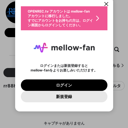
動画プレイリストを選択
生年月
rr88homeme1
固定動画に設定
不適切なユーザーとして報告しま
ファンレター
OPENREC.tv アカウントは mellow-fan
サブスクシェア
@
rr88homeme1
@
新規登録
ログイン
すか？
年
月
アカウントに移行しました。
マイページに表示されている動画 (ライブ配信、配
認証コードの入力
すでにアカウントをお持ちの方は、ログイ
生年月は登録後に変更できません。
信予定、アーカイブ、アップロード動画) をページ
選択できるプレイリストがありません。
応援している配信者にファンレターを送ることがで
ン画面からログインしてください。
ご確認ください
のトップに1つ固定できます。動画タイトル横のメ
ログイン
プレイリストは動画の再生画面で作成で
きます。好きなデザインを選んでメッセージを書い
ニューより設定することができます。
メールアドレスで新規登録
メールアドレスでログイン
問題を選択してください
フォロー
この限定コミュニティは、Discordで提供されてい
性別
きます。
たり、エールアイテムでデコレーションして、配信
メールアドレスにメールを送信しました。30分以内
パスワード再設定
ます。
者に届けましょう！
にメール記載の6桁の認証コードを入力してくださ
入力していただいたメールアドレ
男性
女性
その他
利用規約とプライバシーポリシーが更新されま
問題を選択してください
詳しくはこちら
※ファンレター機能は有料サービスです。
い。
または
または
ポイントが不足しています
した。 サービスを利用するには変更後の内容を
Discordアカウントをお持ちでない方
スに、パスワード再設定用URLを
セッションの有効期限が切れたた
ホーム
動画
キャプチャ
プレイリスト
登録したメールアドレスを入力し、送信してくださ
わいせつな表現
ブロックリストに追加しますか？
この動画の公開は終了しました
お住まいの地域
ご確認いただき、同意していただく必要があり
認証コード
い。
記載されたメールを送信しました
め、ログアウトしました
Discordとは？からDiscordにアクセス
X
X
ます。
mellowポイントの購入に進みますか？
他者を誹謗中傷する表現
のでご確認ください
0
6
rr88homeme1が作成したキャプチャをみる
ログインまたは新規登録すると
Discordアカウントを作成
mellow-fanをよりお楽しみいただけます。
キャンセル
OK
OK
0
500
著作権の侵害
新着
人気
Google
Google
利用規約
プレミアム会員に入会
を確認しました。
OK
いいえ
はい
mellow-fan のメールアドレス（mellow-fan.comド
この画面からDiscordに参加する
利用規約
および
プライバシーポリシー
に同意頂いた上で
ログイン
プライバシーポリシー
を確認しました。
メイン及びcs.openrec.co.jpドメイン）が受信拒否設
次にお進みください。
OK
プライバシーの侵害
ご登録いただいた情報はサービスの向上を目的
rr88homeme1のキャプチャ
ログイン
フィルタ
再設定する
動画プレイリストがありません
定に含まれていないかご確認ください。
Yahoo! JAPAN
Yahoo! JAPAN
Discordは第三者が提供するコミュニティーサービスで、
として使用いたします。
報告された問題については、利用規約に違反しているか
動画プレイリストを選択
パスワードを忘れた方は
こちら
過激な暴力や自傷行為
mellow-fanとは関わりがありません。Discordに関してのお
一部サービスをご利用いただくには、生年月の
どうかをスタッフが確認します。
この機能をむやみに使
新規登録
確認しました
問い合わせにはお答えすることができません。Discordの仕
アカウントをお持ちですか？
アカウントを作成する
登録が必要です。
用することは、利用規約違反になります。
様変更により、限定コミュニティ特典の提供が終了する可能
入力
なりすまし行為
Appleでサインアップ
Appleでサインイン
動画のプレイリストを一つ選択すると、そのプレイ
ご登録いただいた情報は公開されません。
性がありますが、その際の補償は一切行いません。外部サー
リストの動画をマイページの上部にリストで表示す
ビスとのID連携に関する同意事項に同意の上、参加をお願い
閉じる
ることができます。
出会いを誘導する行為
ファンレターを作成
します。
送信
mellow-fanの
mellow-fanの
利用規約
利用規約
・
・
プライバシーポリシー
プライバシーポリシー
・
・
外部
外部
登録
外部サービスとのID連携に関する同意事項
サービスとのID連携に関する同意事項
サービスとのID連携に関する同意事項
に同意頂いた上
に同意頂いた上
キャプチャがありません
閉じる
ねずみ講やマルチ商法
動画プレイリストを選択
アカウント作成
で、次にお進みください
で、次にお進みください