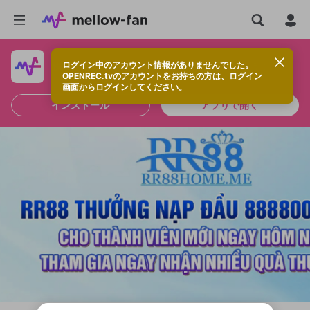
ログイン中のアカウント情報がありませんでした。
快適に視聴するなら、アプリをインストールしよう！
OPENREC.tvのアカウントをお持ちの方は、ログイン
画面からログインしてください。
インストール
アプリで開く
新規登録
OPENREC.tv アカウントは mellow-fan
OPENREC.tvアカウントはmellow-fanア
限定コミュニティ参加方法
パーソナルデータの登録
アカウントに移行しました。
カウントに統合しました。
すでにアカウントをお持ちの方は、ログイ
こちらからOPENREC.tvでログイン中のア
ン画面からログインしてください。
カウント情報を引き継ぐことができます。