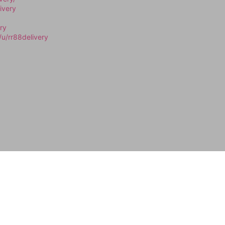
ivery
ery
u/rr88delivery