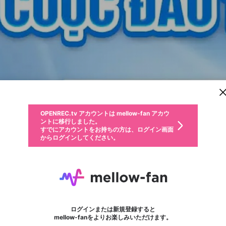
新規登録
OPENREC.tv アカウントは mellow-fan アカウ
OPENREC.tvアカウントはmellow-fanアカウン
パーソナルデータの登録
限定コミュニティ参加方法
ントに移行しました。
トに統合しました。
すでにアカウントをお持ちの方は、ログイン画面
こちらからOPENREC.tvでログイン中のアカウ
からログインしてください。
ント情報を引き継ぐことができます。
動画プレイリストを選択
生年月
固定動画に設定
不適切なユーザーとして報告します
ファンレター
サブスクシェア
OPENREC.tv アカウントは mellow-fan アカウ
@
新規登録
ログイン
か？
年
月
ントに移行しました。
マイページに表示されている動画 (ライブ配信、配信予定、ア
すでにアカウントをお持ちの方は、ログイン画面
ーカイブ、アップロード動画) をページのトップに1つ固定で
RR88
応援している配信者にファンレターを送ることができま
生年月は登録後に変更できません。
認証コードの入力
できるプレイリストがありません。プレイリストは動画の再生画面で作
からログインしてください。
きます。動画タイトル横のメニューより設定することができま
す。好きなデザインを選んでメッセージを書いたり、エ
ログイン
す。
@
rr88delivery
ご確認ください
す。
メールアドレスで新規登録
メールアドレスでログイン
問題を選択してください
ールアイテムでデコレーションして、配信者に届けまし
性別
ょう！
メールアドレスにメールを送信しました。30分以内にメ
パスワード再設定
詳しくはこちら
この限定コミュニティは、Discordで提供されています。
入力していただいたメールアドレス
男性
女性
その他
問題を選択してください
※ファンレター機能は有料サービスです。
ール記載の6桁の認証コードを入力してください。
利用規約とプライバシーポリシーが更新されました。
または
または
ポイントが不足しています
フォロー
に、パスワード再設定用URLを記載
セッションの有効期限が切れたた
Discordアカウントをお持ちでない方
サービスを利用するには変更後の内容をご確認いただ
わいせつな表現
認証コード
検索履歴をすべて削除しますか？
ブロックリストに追加しますか？
この動画の公開は終了しました
登録したメールアドレスを入力し、送信してください。
お住まいの地域
されたメールを送信しましたのでご
め、ログアウトしました
き、同意していただく必要があります。
X
X
Discordとは？からDiscordにアクセス
mellowポイントの購入に進みますか？
他者を誹謗中傷する表現
0
6
確認ください
ログインまたは新規登録すると
Discordアカウントを作成
キャンセル
mellow-fanをよりお楽しみいただけます。
いいえ
OK
はい
OK
利用規約
を確認しました。
0
500
著作権の侵害
Google
Google
キャプチャ
プレイリスト
フォロー
フォロワー
プレミアム会員に入会
mellow-fan のメールアドレス（mellow-fan.comドメイン
OK