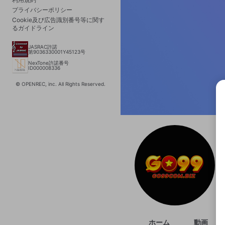
プライバシーポリシー
Cookie及び広告識別番号等に関す
るガイドライン
JASRAC許諾
第9036330001Y45123号
NexTone許諾番号
ID000008336
© OPENREC, inc. All Rights Reserved.
選択
きま
ホーム
動画