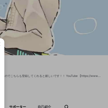
成で
ゲーム配信やってます！（あつ森、スプラ、Apexなど） 動画の投稿はYoutubeでやるのでこちらも登録してくれると嬉しいです！！ YouTube 【https://www.youtube.com/channel/UCgiGlk8BrCTHvsYh3Glx4Qg?view_as=subscriber】
サポーター
自己紹介