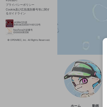
プライバシーポリシー
Cookie及び広告識別番号等に関す
るガイドライン
JASRAC許諾
第9036330001Y45123号
NexTone許諾番号
ID000008336
© OPENREC, inc. All Rights Reserved.
選択
きま
ホーム
動画