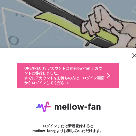
新規登録
OPENREC.tv アカウントは mellow-fan アカウ
OPENREC.tvアカウントはmellow-fanアカウン
パーソナルデータの登録
限定コミュニティ参加方法
ントに移行しました。
トに統合しました。
すでにアカウントをお持ちの方は、ログイン画面
こちらからOPENREC.tvでログイン中のアカウ
からログインしてください。
ント情報を引き継ぐことができます。
動画プレイリストを選択
生年月
固定動画に設定
不適切なユーザーとして報告します
ファンレター
サブスクシェア
OPENREC.tv アカウントは mellow-fan アカウ
@
新規登録
ログイン
か？
年
月
ントに移行しました。
マイページに表示されている動画 (ライブ配信、配信予定、ア
すでにアカウントをお持ちの方は、ログイン画面
ーカイブ、アップロード動画) をページのトップに1つ固定で
べにいも
応援している配信者にファンレターを送ることができま
生年月は登録後に変更できません。
認証コードの入力
できるプレイリストがありません。プレイリストは動画の再生画面で作
からログインしてください。
きます。動画タイトル横のメニューより設定することができま
す。好きなデザインを選んでメッセージを書いたり、エ
ログイン
す。
@
rnyun24
べにいものXヘ
ご確認ください
す。
メールアドレスで新規登録
メールアドレスでログイン
問題を選択してください
ールアイテムでデコレーションして、配信者に届けまし
性別
ょう！
メールアドレスにメールを送信しました。30分以内にメ
パスワード再設定
詳しくはこちら
この限定コミュニティは、Discordで提供されています。
入力していただいたメールアドレス
男性
女性
その他
問題を選択してください
※ファンレター機能は有料サービスです。
ール記載の6桁の認証コードを入力してください。
利用規約とプライバシーポリシーが更新されました。
または
または
ポイントが不足しています
フォロー 26
に、パスワード再設定用URLを記載
セッションの有効期限が切れたた
ファンレター
Discordアカウントをお持ちでない方
サービスを利用するには変更後の内容をご確認いただ
わいせつな表現
認証コード
検索履歴をすべて削除しますか？
ブロックリストに追加しますか？
この動画の公開は終了しました
登録したメールアドレスを入力し、送信してください。
お住まいの地域
されたメールを送信しましたのでご
め、ログアウトしました
き、同意していただく必要があります。
X
X
Discordとは？からDiscordにアクセス
mellowポイントの購入に進みますか？
他者を誹謗中傷する表現
0
6
確認ください
ログインまたは新規登録すると
Discordアカウントを作成
キャンセル
mellow-fanをよりお楽しみいただけます。
いいえ
OK
はい
OK
利用規約
を確認しました。
0
500
著作権の侵害
Google
Google
キャプチャ
プレイリスト
フォロー
フォロワー
プレミアム会員に入会
mellow-fan のメールアドレス（mellow-fan.comドメイン
OK