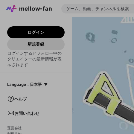
ログイン
新規登録
ログインするとフォロー中の
クリエイターの最新情報が表
示されます
Language
：
日本語
日本語
ヘルプ
English
お問い合わせ
中文(簡体)
한국어
運営会社
利用規約