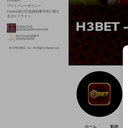
プライバシーポリシー
Cookie及び広告識別番号等に関す
るガイドライン
JASRAC許諾
第9036330001Y45123号
NexTone許諾番号
ID000008336
© OPENREC, inc. All Rights Reserved.
選択
きま
ホーム
動画