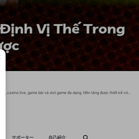
成で
H3BET là nhà cái trực tuyến cung cấp nhiều hình thức giải trí như cá cược thể thao, casino live, game bài và slot game đa dạng. Nền tảng được thiết kế với giao diện thân thiện, tối ưu trải nghiệm trên cả máy tính và thiết bị di động giúp người chơi dễ dàng tham gia. Hệ thống áp dụng công nghệ bảo mật và quy trình giao dịch nhanh nhằm đảm bảo an toàn cho mọi thông tin và giao dịch của người dùng. Ngoài ra, H3BET còn triển khai nhiều chương trình khuyến mãi cùng dịch vụ hỗ trợ khách hàng 24/7 nhằm mang đến môi trường giải trí ổn định và tiện lợi cho cộng đồng người chơi. Thông Tin Liên Hệ Thương hiệu: H3BET Website: https://h3bet1.org/ Email: support@h3bet1.org Hotline: 0976 415 238 Địa chỉ: 73 Lý Tự Trọng, Phường Bến Thành, Quận 1, TP Hồ Chí Minh, Việt Nam Zipcode: 700000 Hashtags #h3bet #h3betcasino #slotgameh3bet #nhacaih3bet #dangkyh3bet
サポーター
自己紹介