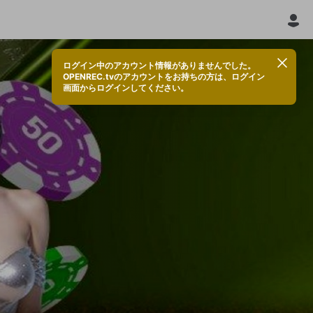
ログイン中のアカウント情報がありませんでした。
OPENREC.tvのアカウントをお持ちの方は、ログイン
画面からログインしてください。