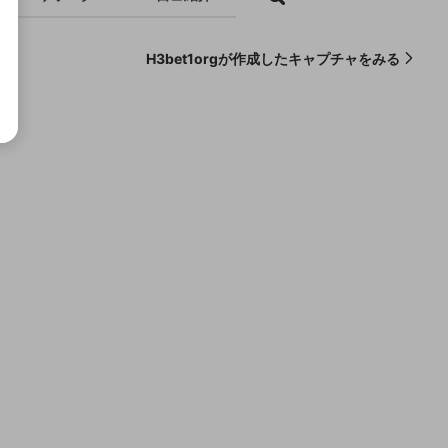
H3bet1orgが作成したキャプチャをみる