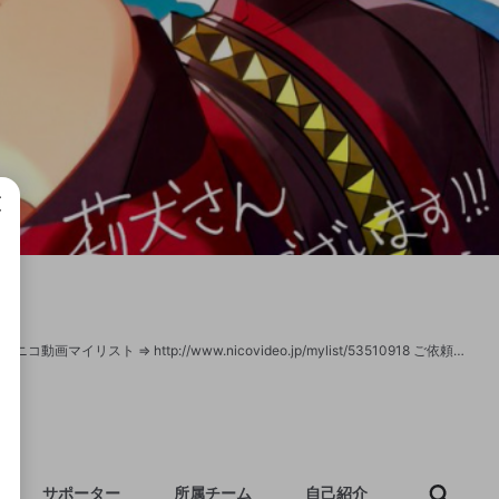
成で
莉犬とかいて、りいぬといいます！ ついったー ⇒ https://twitter.com/rinu_nico ニコニコ動画マイリスト ⇒ http://www.nicovideo.jp/mylist/53510918 ご依頼、その他何かありましたらこちらまで ⇒ rinu.niconico@gmail.com
サポーター
所属チーム
自己紹介