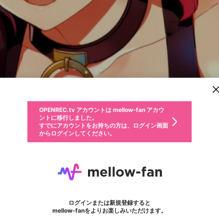
新規登録
OPENREC.tv アカウントは mellow-fan アカウ
OPENREC.tvアカウントはmellow-fanアカウン
パーソナルデータの登録
限定コミュニティ参加方法
ントに移行しました。
トに統合しました。
すでにアカウントをお持ちの方は、ログイン画面
こちらからOPENREC.tvでログイン中のアカウ
からログインしてください。
ント情報を引き継ぐことができます。
動画プレイリストを選択
生年月
固定動画に設定
不適切なユーザーとして報告します
ファンレター
サブスクシェア
OPENREC.tv アカウントは mellow-fan アカウ
@
新規登録
ログイン
か？
年
月
ントに移行しました。
マイページに表示されている動画 (ライブ配信、配信予定、ア
すでにアカウントをお持ちの方は、ログイン画面
ーカイブ、アップロード動画) をページのトップに1つ固定で
莉犬くん
応援している配信者にファンレターを送ることができま
生年月は登録後に変更できません。
認証コードの入力
できるプレイリストがありません。プレイリストは動画の再生画面で作
からログインしてください。
きます。動画タイトル横のメニューより設定することができま
す。好きなデザインを選んでメッセージを書いたり、エ
ログイン
す。
@
riinukun
ご確認ください
す。
メールアドレスで新規登録
メールアドレスでログイン
問題を選択してください
ールアイテムでデコレーションして、配信者に届けまし
性別
ょう！
メールアドレスにメールを送信しました。30分以内にメ
パスワード再設定
詳しくはこちら
この限定コミュニティは、Discordで提供されています。
入力していただいたメールアドレス
男性
女性
その他
問題を選択してください
※ファンレター機能は有料サービスです。
ール記載の6桁の認証コードを入力してください。
利用規約とプライバシーポリシーが更新されました。
または
または
すとぷり
ポイントが不足しています
に、パスワード再設定用URLを記載
セッションの有効期限が切れたた
Discordアカウントをお持ちでない方
サービスを利用するには変更後の内容をご確認いただ
わいせつな表現
認証コード
検索履歴をすべて削除しますか？
ブロックリストに追加しますか？
この動画の公開は終了しました
登録したメールアドレスを入力し、送信してください。
お住まいの地域
されたメールを送信しましたのでご
め、ログアウトしました
き、同意していただく必要があります。
フォロー 173,796
X
X
ファンレター
Discordとは？からDiscordにアクセス
mellowポイントの購入に進みますか？
他者を誹謗中傷する表現
0
6
確認ください
ログインまたは新規登録すると
Discordアカウントを作成
キャンセル
mellow-fanをよりお楽しみいただけます。
いいえ
OK
はい
OK
利用規約
を確認しました。
0
500
著作権の侵害
Google
Google
キャプチャ
プレイリスト
フォロー
フォロワー
プレミアム会員に入会
mellow-fan のメールアドレス（mellow-fan.comドメイン
OK