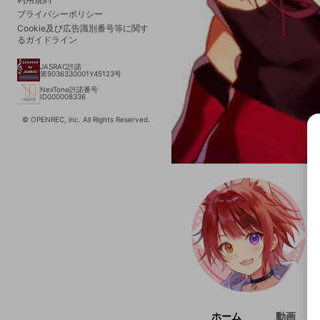
プライバシーポリシー
Cookie及び広告識別番号等に関す
るガイドライン
JASRAC許諾
第9036330001Y45123号
NexTone許諾番号
ID000008336
© OPENREC, inc. All Rights Reserved.
選択
きま
ホーム
動画