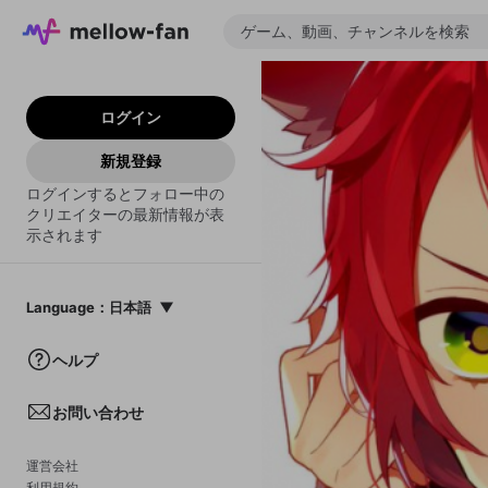
ログイン
新規登録
ログインするとフォロー中の
クリエイターの最新情報が表
示されます
Language
：
日本語
日本語
ヘルプ
English
お問い合わせ
中文(簡体)
한국어
運営会社
利用規約