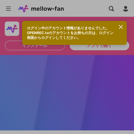
ログイン中のアカウント情報がありませんでした。
快適に視聴するなら、アプリをインストールしよう！
OPENREC.tvのアカウントをお持ちの方は、ログイン
画面からログインしてください。
インストール
アプリで開く
新規登録
OPENREC.tv アカウントは mellow-fan
OPENREC.tvアカウントはmellow-fanア
限定コミュニティ参加方法
パーソナルデータの登録