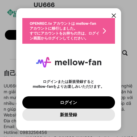
アカウントに移行しました。
カウントに統合しました。
UU666
すでにアカウントをお持ちの方は、ログイ
こちらからOPENREC.tvでログイン中のア
動画プレイリストを選択
ン画面からログインしてください。
カウント情報を引き継ぐことができます。
生年月
固定動画に設定
不適切なユーザーとして報告しま
ファンレター
OPENREC.tv アカウントは mellow-fan
サブスクシェア
@
新規登録
ログイン
すか？
年
月
アカウントに移行しました。
マイページに表示されている動画 (ライブ配信、配
認証コードの入力
すでにアカウントをお持ちの方は、ログイ
生年月は登録後に変更できません。
信予定、アーカイブ、アップロード動画) をページ
フォロー
選択できるプレイリストがありません。
応援している配信者にファンレターを送ることがで
ン画面からログインしてください。
ご確認ください
のトップに1つ固定できます。動画タイトル横のメ
ログイン
プレイリストは動画の再生画面で作成で
きます。好きなデザインを選んでメッセージを書い
ニューより設定することができます。
メールアドレスで新規登録
メールアドレスでログイン
問題を選択してください
この限定コミュニティは、Discordで提供されてい
性別
きます。
たり、エールアイテムでデコレーションして、配信
メールアドレスにメールを送信しました。30分以内
パスワード再設定
ます。
ホーム
動画
キャプチャ
プレイリスト
者に届けましょう！
にメール記載の6桁の認証コードを入力してくださ
入力していただいたメールアドレ
男性
女性
その他
利用規約とプライバシーポリシーが更新されま
問題を選択してください
詳しくはこちら
※ファンレター機能は有料サービスです。
い。
または
または
ポイントが不足しています
した。 サービスを利用するには変更後の内容を
Discordアカウントをお持ちでない方
スに、パスワード再設定用URLを
セッションの有効期限が切れたた
登録したメールアドレスを入力し、送信してくださ
わいせつな表現
ブロックリストに追加しますか？
この動画の公開は終了しました
お住まいの地域
ご確認いただき、同意していただく必要があり
認証コード
い。
記載されたメールを送信しました
め、ログアウトしました
自己紹介
Discordとは？からDiscordにアクセス
X
X
ます。
mellowポイントの購入に進みますか？
他者を誹謗中傷する表現
のでご確認ください
0
6
ログインまたは新規登録すると
Discordアカウントを作成
UU666 là nhà cái cá cược trực tuyến uy tín, mang đến trải nghiệ
mellow-fanをよりお楽しみいただけます。
キャンセル
OK
OK
0
500
著作権の侵害
Google
Google
利用規約
プレミアム会員に入会
を確認しました。
OK
m giải trí hiện đại và ổn định cho người chơi. Với hệ thống vận hà
いいえ
はい
mellow-fan のメールアドレス（mellow-fan.comド
この画面からDiscordに参加する
利用規約
および
プライバシーポリシー
に同意頂いた上で
ログイン
nh mượt mà, giao diện tối ưu và dễ sử dụng, UU666 phù hợp với
プライバシーポリシー
を確認しました。
メイン及びcs.openrec.co.jpドメイン）が受信拒否設
次にお進みください。
OK
プライバシーの侵害
ご登録いただいた情報はサービスの向上を目的
ログイン
nhiều đối tượng. Kho trò chơi đa dạng cùng tỷ lệ thưởng hấp dẫ
再設定する
動画プレイリストがありません
定に含まれていないかご確認ください。
Yahoo! JAPAN
Yahoo! JAPAN
Discordは第三者が提供するコミュニティーサービスで、
として使用いたします。
報告された問題については、利用規約に違反しているか
n giúp người chơi có thêm cơ hội gia tăng thu nhập hiệu quả.
動画プレイリストを選択
パスワードを忘れた方は
こちら
過激な暴力や自傷行為
mellow-fanとは関わりがありません。Discordに関してのお
一部サービスをご利用いただくには、生年月の
どうかをスタッフが確認します。
この機能をむやみに使
新規登録
Website:
https://uu666.space/
確認しました
問い合わせにはお答えすることができません。Discordの仕
アカウントをお持ちですか？
アカウントを作成する
登録が必要です。
用することは、利用規約違反になります。
様変更により、限定コミュニティ特典の提供が終了する可能
Địa chỉ: 0983256456
入力
なりすまし行為
Appleでサインアップ
Appleでサインイン
動画のプレイリストを一つ選択すると、そのプレイ
ご登録いただいた情報は公開されません。
性がありますが、その際の補償は一切行いません。外部サー
Email: support@uu666.space
リストの動画をマイページの上部にリストで表示す
ビスとのID連携に関する同意事項に同意の上、参加をお願い
閉じる
Hotline: 0983256456
ることができます。
出会いを誘導する行為
ファンレターを作成
します。
送信