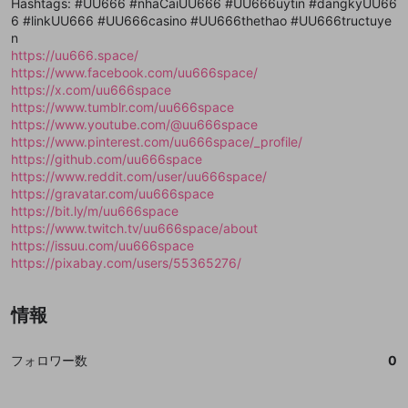
mellow-fanの
mellow-fanの
利用規約
利用規約
・
・
プライバシーポリシー
プライバシーポリシー
・
・
外部
外部
Hashtags: #UU666 #nhaCaiUU666 #UU666uytin #dangkyUU66
登録
外部サービスとのID連携に関する同意事項
サービスとのID連携に関する同意事項
サービスとのID連携に関する同意事項
に同意頂いた上
に同意頂いた上
閉じる
ねずみ講やマルチ商法
6 #linkUU666 #UU666casino #UU666thethao #UU666tructuye
動画プレイリストを選択
アカウント作成
で、次にお進みください
で、次にお進みください
n
誤解を招く配信設定
https://uu666.space/
あとで登録
Discordとは？
Discordに参加する
https://www.facebook.com/uu666space/
mellow-fanからのお得な情報をメールで受
ゲームの録画禁止区域の配信
https://x.com/uu666space
け取る
https://www.tumblr.com/uu666space
改造版・海賊版ソフトの配信
https://www.youtube.com/@uu666space
https://www.pinterest.com/uu666space/_profile/
政治的・宗教的・人種的な内容
https://github.com/uu666space
https://www.reddit.com/user/uu666space/
その他の問題
https://gravatar.com/uu666space
https://bit.ly/m/uu666space
https://www.twitch.tv/uu666space/about
https://issuu.com/uu666space
https://pixabay.com/users/55365276/
情報
フォロワー数
0