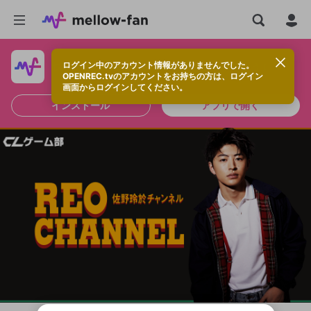
ログイン中のアカウント情報がありませんでした。
快適に視聴するなら、アプリをインストールしよう！
OPENREC.tvのアカウントをお持ちの方は、ログイン
画面からログインしてください。
インストール
アプリで開く
新規登録
OPENREC.tv アカウントは mellow-fan
OPENREC.tvアカウントはmellow-fanア
限定コミュニティ参加方法
パーソナルデータの登録
アカウントに移行しました。
カウントに統合しました。
すでにアカウントをお持ちの方は、ログイ
こちらからOPENREC.tvでログイン中のア
ン画面からログインしてください。
カウント情報を引き継ぐことができます。