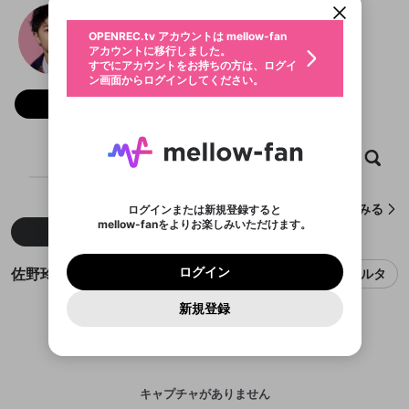
動画プレイリストを選択
生年月
佐野玲於 チャンネル
固定動画に設定
不適切なユーザーとして報告しま
ファンレター
OPENREC.tv アカウントは mellow-fan
サブスクシェア
@
reo_channel
@
新規登録
ログイン
すか？
年
月
アカウントに移行しました。
マイページに表示されている動画 (ライブ配信、配
認証コードの入力
すでにアカウントをお持ちの方は、ログイ
生年月は登録後に変更できません。
信予定、アーカイブ、アップロード動画) をページ
選択できるプレイリストがありません。
応援している配信者にファンレターを送ることがで
ン画面からログインしてください。
ご確認ください
のトップに1つ固定できます。動画タイトル横のメ
ログイン
プレイリストは動画の再生画面で作成で
きます。好きなデザインを選んでメッセージを書い
ニューより設定することができます。
メールアドレスで新規登録
メールアドレスでログイン
問題を選択してください
フォロー 5,717
この限定コミュニティは、Discordで提供されてい
性別
きます。
たり、エールアイテムでデコレーションして、配信
メールアドレスにメールを送信しました。30分以内
パスワード再設定
ます。
者に届けましょう！
にメール記載の6桁の認証コードを入力してくださ
入力していただいたメールアドレ
男性
女性
その他
利用規約とプライバシーポリシーが更新されま
問題を選択してください
詳しくはこちら
※ファンレター機能は有料サービスです。
い。
または
または
ポイントが不足しています
した。 サービスを利用するには変更後の内容を
Discordアカウントをお持ちでない方
スに、パスワード再設定用URLを
セッションの有効期限が切れたた
ホーム
動画
キャプチャ
プレイリスト
登録したメールアドレスを入力し、送信してくださ
わいせつな表現
ブロックリストに追加しますか？
この動画の公開は終了しました
お住まいの地域
ご確認いただき、同意していただく必要があり
認証コード
い。
記載されたメールを送信しました
め、ログアウトしました
Discordとは？からDiscordにアクセス
X
X
ます。
mellowポイントの購入に進みますか？
他者を誹謗中傷する表現
のでご確認ください
0
6
佐野玲於 チャンネルが作成したキャプチャをみる
ログインまたは新規登録すると
Discordアカウントを作成
mellow-fanをよりお楽しみいただけます。
キャンセル
OK
OK
0
500
著作権の侵害
新着
人気
Google
Google
利用規約
プレミアム会員に入会
を確認しました。
OK
いいえ
はい
mellow-fan のメールアドレス（mellow-fan.comド
この画面からDiscordに参加する
利用規約
および
プライバシーポリシー
に同意頂いた上で
ログイン
プライバシーポリシー
を確認しました。
メイン及びcs.openrec.co.jpドメイン）が受信拒否設
次にお進みください。
OK
プライバシーの侵害
ご登録いただいた情報はサービスの向上を目的
佐野玲於 チャンネルのキャプチャ
ログイン
フィルタ
再設定する
動画プレイリストがありません
定に含まれていないかご確認ください。
Yahoo! JAPAN
Yahoo! JAPAN
Discordは第三者が提供するコミュニティーサービスで、
として使用いたします。
報告された問題については、利用規約に違反しているか
動画プレイリストを選択
パスワードを忘れた方は
こちら
過激な暴力や自傷行為
mellow-fanとは関わりがありません。Discordに関してのお
一部サービスをご利用いただくには、生年月の
どうかをスタッフが確認します。
この機能をむやみに使
新規登録
確認しました
問い合わせにはお答えすることができません。Discordの仕
アカウントをお持ちですか？
アカウントを作成する
登録が必要です。
用することは、利用規約違反になります。
様変更により、限定コミュニティ特典の提供が終了する可能
入力
なりすまし行為
Appleでサインアップ
Appleでサインイン
動画のプレイリストを一つ選択すると、そのプレイ
ご登録いただいた情報は公開されません。
性がありますが、その際の補償は一切行いません。外部サー
リストの動画をマイページの上部にリストで表示す
ビスとのID連携に関する同意事項に同意の上、参加をお願い
閉じる
ることができます。
出会いを誘導する行為
ファンレターを作成
します。
送信
mellow-fanの
mellow-fanの
利用規約
利用規約
・
・
プライバシーポリシー
プライバシーポリシー
・
・
外部
外部
登録
外部サービスとのID連携に関する同意事項
サービスとのID連携に関する同意事項
サービスとのID連携に関する同意事項
に同意頂いた上
に同意頂いた上
キャプチャがありません
閉じる
ねずみ講やマルチ商法
動画プレイリストを選択
アカウント作成
で、次にお進みください
で、次にお進みください