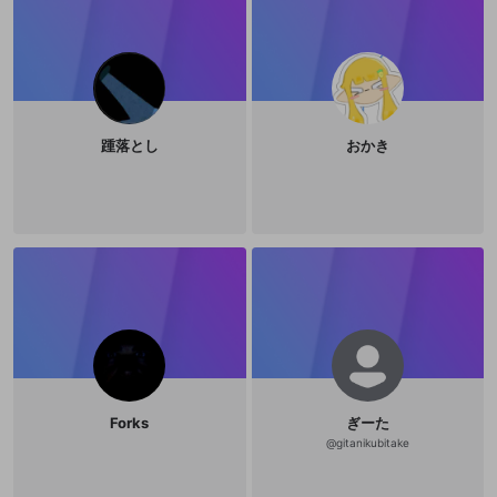
踵落とし
おかき
Forks
ぎーた
@
gitanikubitake
新規登録
OPENREC.tv アカウントは mellow-fan
OPENREC.tvアカウントはmellow-fanア
限定コミュニティ参加方法
パーソナルデータの登録
アカウントに移行しました。
カウントに統合しました。