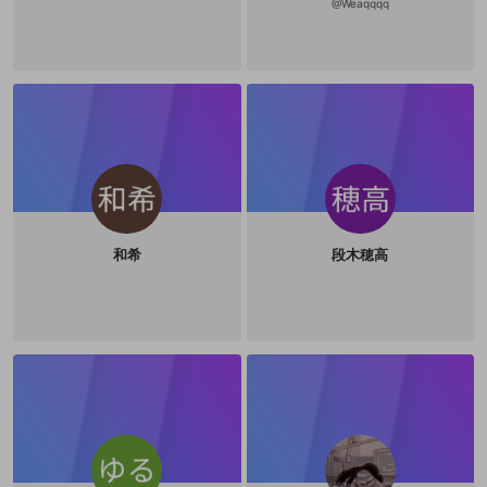
@
Weaqqqq
登録
外部サービスとのID連携に関する同意事項
サービスとのID連携に関する同意事項
サービスとのID連携に関する同意事項
に同意頂いた上
に同意頂いた上
閉じる
ねずみ講やマルチ商法
動画プレイリストを選択
アカウント作成
で、次にお進みください
で、次にお進みください
誤解を招く配信設定
あとで登録
Discordとは？
Discordに参加する
mellow-fanからのお得な情報をメールで受
ゲームの録画禁止区域の配信
け取る
改造版・海賊版ソフトの配信
政治的・宗教的・人種的な内容
その他の問題
和希
段木穂高