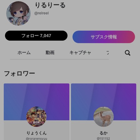
りるりーる
@
relreel
フォロー 7,047
サブスク情報
ホーム
動画
キャプチャ
プレイリスト
フォロワー
りょうくん
るか
@
rorarensyuu
@
151152