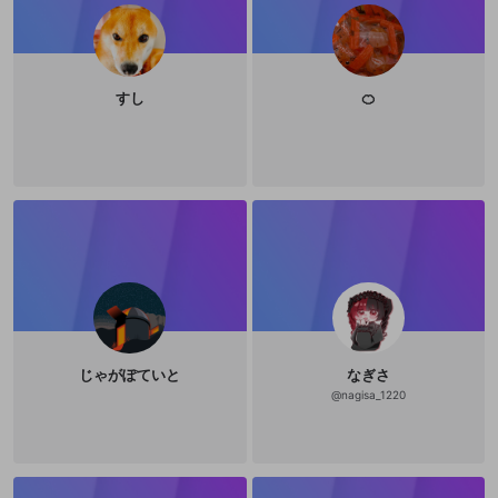
すし
🍊
じゃがぽていと
なぎさ
@
nagisa_1220