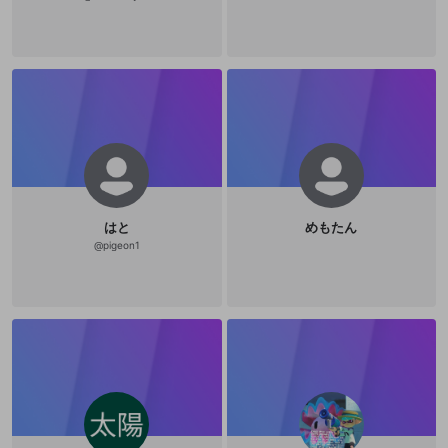
はと
めもたん
@
pigeon1