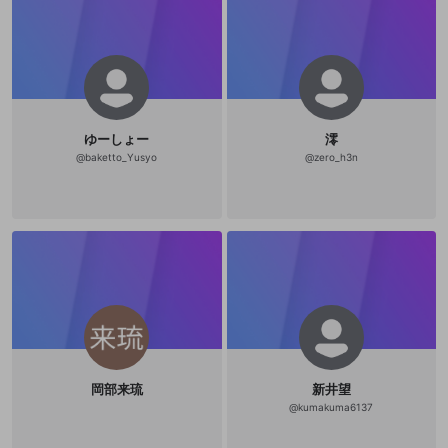
ゆーしょー
澪
@
baketto_Yusyo
@
zero_h3n
岡部来琉
新井望
@
kumakuma6137