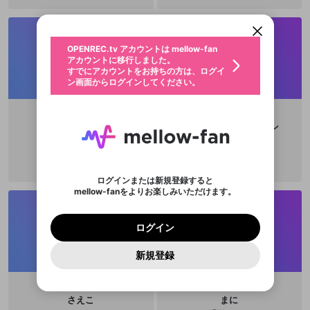
すでにアカウントをお持ちの方は、ログイ
こちらからOPENREC.tvでログイン中のア
動画プレイリストを選択
ン画面からログインしてください。
カウント情報を引き継ぐことができます。
生年月
固定動画に設定
不適切なユーザーとして報告しま
ファンレター
OPENREC.tv アカウントは mellow-fan
サブスクシェア
@
新規登録
ログイン
すか？
年
月
アカウントに移行しました。
マイページに表示されている動画 (ライブ配信、配
認証コードの入力
すでにアカウントをお持ちの方は、ログイ
生年月は登録後に変更できません。
信予定、アーカイブ、アップロード動画) をページ
選択できるプレイリストがありません。
応援している配信者にファンレターを送ることがで
ン画面からログインしてください。
ご確認ください
のトップに1つ固定できます。動画タイトル横のメ
ログイン
プレイリストは動画の再生画面で作成で
きます。好きなデザインを選んでメッセージを書い
ニューより設定することができます。
メールアドレスで新規登録
メールアドレスでログイン
問題を選択してください
この限定コミュニティは、Discordで提供されてい
性別
きます。
たり、エールアイテムでデコレーションして、配信
メールアドレスにメールを送信しました。30分以内
パスワード再設定
ます。
者に届けましょう！
にメール記載の6桁の認証コードを入力してくださ
入力していただいたメールアドレ
男性
女性
その他
利用規約とプライバシーポリシーが更新されま
問題を選択してください
詳しくはこちら
すしわあ
チーズチーズマウンテン
※ファンレター機能は有料サービスです。
い。
または
または
ポイントが不足しています
した。 サービスを利用するには変更後の内容を
Discordアカウントをお持ちでない方
スに、パスワード再設定用URLを
セッションの有効期限が切れたた
@
FUJIWAA
登録したメールアドレスを入力し、送信してくださ
わいせつな表現
チームメンバーに追加しますか？
ブロックリストに追加しますか？
この動画の公開は終了しました
お住まいの地域
ご確認いただき、同意していただく必要があり
認証コード
チーズ嫌いです
い。
記載されたメールを送信しました
め、ログアウトしました
Discordとは？からDiscordにアクセス
X
X
ます。
mellowポイントの購入に進みますか？
他者を誹謗中傷する表現
のでご確認ください
0
6
ログインまたは新規登録すると
Discordアカウントを作成
mellow-fanをよりお楽しみいただけます。
キャンセル
キャンセル
OK
はい
OK
0
500
著作権の侵害
Google
Google
利用規約
プレミアム会員に入会
を確認しました。
OK
いいえ
はい
mellow-fan のメールアドレス（mellow-fan.comド
この画面からDiscordに参加する
利用規約
および
プライバシーポリシー
に同意頂いた上で
ログイン
プライバシーポリシー
を確認しました。
メイン及びcs.openrec.co.jpドメイン）が受信拒否設
次にお進みください。
OK
プライバシーの侵害
ご登録いただいた情報はサービスの向上を目的
ログイン
再設定する
動画プレイリストがありません
定に含まれていないかご確認ください。
Yahoo! JAPAN
Yahoo! JAPAN
Discordは第三者が提供するコミュニティーサービスで、
として使用いたします。
報告された問題については、利用規約に違反しているか
動画プレイリストを選択
パスワードを忘れた方は
こちら
過激な暴力や自傷行為
mellow-fanとは関わりがありません。Discordに関してのお
一部サービスをご利用いただくには、生年月の
どうかをスタッフが確認します。
この機能をむやみに使
新規登録
確認しました
問い合わせにはお答えすることができません。Discordの仕
アカウントをお持ちですか？
アカウントを作成する
登録が必要です。
用することは、利用規約違反になります。
様変更により、限定コミュニティ特典の提供が終了する可能
入力
なりすまし行為
Appleでサインアップ
Appleでサインイン
動画のプレイリストを一つ選択すると、そのプレイ
ご登録いただいた情報は公開されません。
性がありますが、その際の補償は一切行いません。外部サー
リストの動画をマイページの上部にリストで表示す
ビスとのID連携に関する同意事項に同意の上、参加をお願い
閉じる
ることができます。
出会いを誘導する行為
ファンレターを作成
します。
さえこ
まに
送信
mellow-fanの
mellow-fanの
利用規約
利用規約
・
・
プライバシーポリシー
プライバシーポリシー
・
・
外部
外部