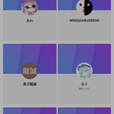
あわ
Wfd0jlUr9z59808
黒川龍誠
るり
@
Yu_u12