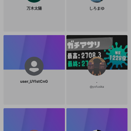
万木太陽
しろまゆ
user_UYIstCnG
.
@
yofusika