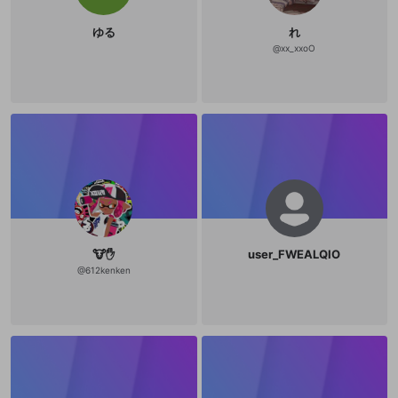
ゆる
れ
@
xx_xxoO
🐮✋
user_FWEALQIO
@
612kenken