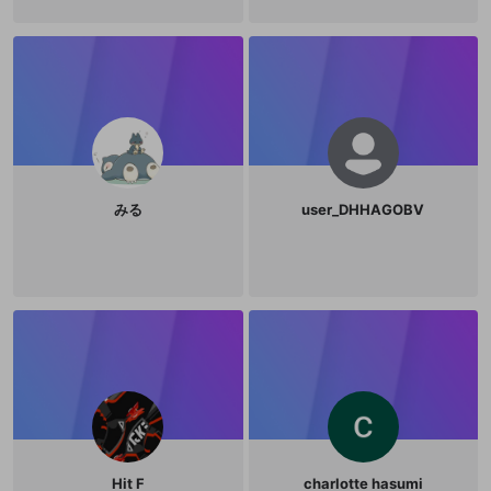
みる
user_DHHAGOBV
Hit F
charlotte hasumi