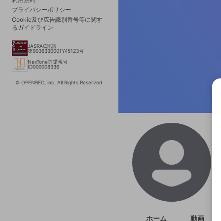
プライバシーポリシー
Cookie及び広告識別番号等に関す
るガイドライン
JASRAC許諾
第9036330001Y45123号
NexTone許諾番号
ID000008336
© OPENREC, inc. All Rights Reserved.
選択
きま
ホーム
動画