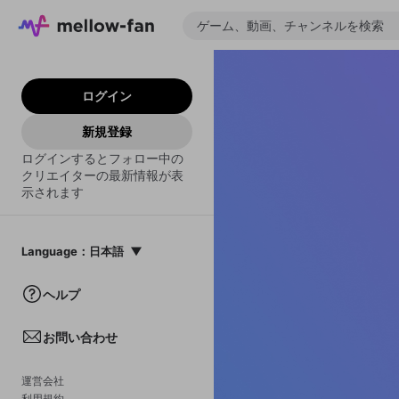
ログイン
新規登録
ログインするとフォロー中の
クリエイターの最新情報が表
示されます
Language
：
日本語
日本語
ヘルプ
English
お問い合わせ
中文(簡体)
한국어
運営会社
利用規約