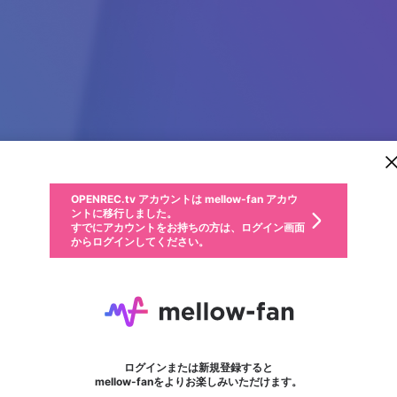
新規登録
OPENREC.tv アカウントは mellow-fan アカウ
OPENREC.tvアカウントはmellow-fanアカウン
パーソナルデータの登録
限定コミュニティ参加方法
ントに移行しました。
トに統合しました。
すでにアカウントをお持ちの方は、ログイン画面
こちらからOPENREC.tvでログイン中のアカウ
からログインしてください。
ント情報を引き継ぐことができます。
動画プレイリストを選択
生年月
固定動画に設定
不適切なユーザーとして報告します
ファンレター
サブスクシェア
OPENREC.tv アカウントは mellow-fan アカウ
@
新規登録
ログイン
か？
年
月
ントに移行しました。
マイページに表示されている動画 (ライブ配信、配信予定、ア
すでにアカウントをお持ちの方は、ログイン画面
ーカイブ、アップロード動画) をページのトップに1つ固定で
らっちぇ
応援している配信者にファンレターを送ることができま
生年月は登録後に変更できません。
認証コードの入力
できるプレイリストがありません。プレイリストは動画の再生画面で作
からログインしてください。
きます。動画タイトル横のメニューより設定することができま
す。好きなデザインを選んでメッセージを書いたり、エ
ログイン
す。
@
rattyev3
ご確認ください
す。
メールアドレスで新規登録
メールアドレスでログイン
問題を選択してください
ールアイテムでデコレーションして、配信者に届けまし
性別
ょう！
全力でやる Youtubeでは動画投稿もしております
メールアドレスにメールを送信しました。30分以内にメ
パスワード再設定
詳しくはこちら
この限定コミュニティは、Discordで提供されています。
入力していただいたメールアドレス
男性
女性
その他
問題を選択してください
※ファンレター機能は有料サービスです。
ール記載の6桁の認証コードを入力してください。
利用規約とプライバシーポリシーが更新されました。
または
または
ポイントが不足しています
フォロー 17
に、パスワード再設定用URLを記載
セッションの有効期限が切れたた
ファンレター
Discordアカウントをお持ちでない方
サービスを利用するには変更後の内容をご確認いただ
わいせつな表現
認証コード
検索履歴をすべて削除しますか？
ブロックリストに追加しますか？
この動画の公開は終了しました
登録したメールアドレスを入力し、送信してください。
お住まいの地域
されたメールを送信しましたのでご
め、ログアウトしました
き、同意していただく必要があります。
X
X
Discordとは？からDiscordにアクセス
mellowポイントの購入に進みますか？
他者を誹謗中傷する表現
0
6
確認ください
ログインまたは新規登録すると
Discordアカウントを作成
キャンセル
mellow-fanをよりお楽しみいただけます。
いいえ
OK
はい
OK
利用規約
を確認しました。
0
500
著作権の侵害
Google
Google
キャプチャ
プレイリスト
フォロー
フォロワー
プレミアム会員に入会
mellow-fan のメールアドレス（mellow-fan.comドメイン
OK