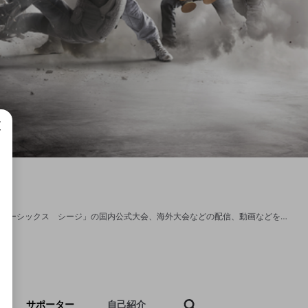
成で
ユービーアイソフト株式会社が運営する公式Eスポーツチャンネルです。 「レインボーシックス シージ」の国内公式大会、海外大会などの配信、動画などを公開します。 公式サイト http://www.ubisoft.co.jp/r6s/
サポーター
自己紹介