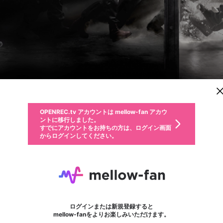
新規登録
OPENREC.tv アカウントは mellow-fan アカウ
OPENREC.tvアカウントはmellow-fanアカウン
パーソナルデータの登録
限定コミュニティ参加方法
ントに移行しました。
トに統合しました。
すでにアカウントをお持ちの方は、ログイン画面
こちらからOPENREC.tvでログイン中のアカウ
からログインしてください。
ント情報を引き継ぐことができます。
動画プレイリストを選択
生年月
固定動画に設定
不適切なユーザーとして報告します
ファンレター
サブスクシェア
OPENREC.tv アカウントは mellow-fan アカウ
@
新規登録
ログイン
か？
年
月
ントに移行しました。
マイページに表示されている動画 (ライブ配信、配信予定、ア
すでにアカウントをお持ちの方は、ログイン画面
ーカイブ、アップロード動画) をページのトップに1つ固定で
レインボーシックス シージESPORTS
応援している配信者にファンレターを送ることができま
生年月は登録後に変更できません。
認証コードの入力
できるプレイリストがありません。プレイリストは動画の再生画面で作
からログインしてください。
きます。動画タイトル横のメニューより設定することができま
す。好きなデザインを選んでメッセージを書いたり、エ
ログイン
す。
@
rainbow6jp
ご確認ください
す。
メールアドレスで新規登録
メールアドレスでログイン
問題を選択してください
ールアイテムでデコレーションして、配信者に届けまし
性別
ょう！
メールアドレスにメールを送信しました。30分以内にメ
パスワード再設定
詳しくはこちら
この限定コミュニティは、Discordで提供されています。
入力していただいたメールアドレス
男性
女性
その他
問題を選択してください
※ファンレター機能は有料サービスです。
ール記載の6桁の認証コードを入力してください。
利用規約とプライバシーポリシーが更新されました。
または
または
ポイントが不足しています
フォロー 5,457
に、パスワード再設定用URLを記載
セッションの有効期限が切れたた
ファンレター
Discordアカウントをお持ちでない方
サービスを利用するには変更後の内容をご確認いただ
わいせつな表現
認証コード
検索履歴をすべて削除しますか？
ブロックリストに追加しますか？
この動画の公開は終了しました
登録したメールアドレスを入力し、送信してください。
お住まいの地域
されたメールを送信しましたのでご
め、ログアウトしました
き、同意していただく必要があります。
X
X
Discordとは？からDiscordにアクセス
mellowポイントの購入に進みますか？
他者を誹謗中傷する表現
0
6
確認ください
ログインまたは新規登録すると
Discordアカウントを作成
キャンセル
mellow-fanをよりお楽しみいただけます。
いいえ
OK
はい
OK
利用規約
を確認しました。
0
500
著作権の侵害
Google
Google
キャプチャ
プレイリスト
フォロー
フォロワー
プレミアム会員に入会
mellow-fan のメールアドレス（mellow-fan.comドメイン
OK