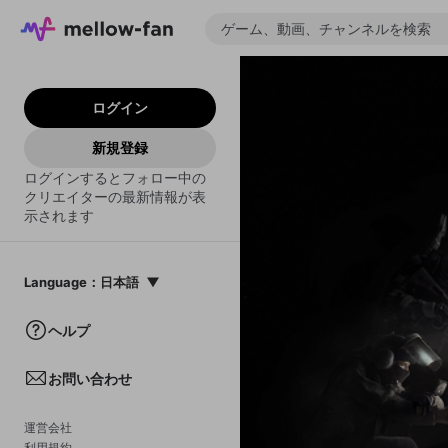
ログイン
新規登録
ログインするとフォロー中の
クリエイターの最新情報が表
示されます
Language
：
日本語
日本語
ヘルプ
English
お問い合わせ
中文(簡体)
한국어
運営会社
利用規約