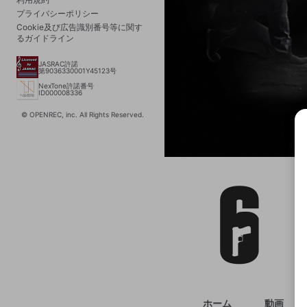
プライバシーポリシー
Cookie及び広告識別番号等に関す
るガイドライン
JASRAC許諾
第9036330001Y45123号
NexTone許諾番号
ID000008336
© OPENREC, inc. All Rights Reserved.
選択
きま
ホーム
動画