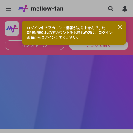
ログイン中のアカウント情報がありませんでした。
快適に視聴するなら、アプリをインストールしよう！
OPENREC.tvのアカウントをお持ちの方は、ログイン
画面からログインしてください。
インストール
アプリで開く