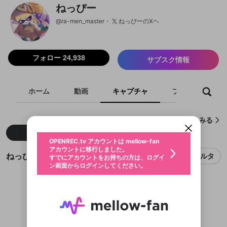
ねっぴー
@
ra-men_master
ねっぴーのXヘ
フォロー 24,938
サブスク情報
新規登録
ホーム
動画
キャプチャ
プレイリスト
OPENREC.tv アカウントは mellow-fan
OPENREC.tvアカウントはmellow-fanア
限定コミュニティ参加方法
パーソナルデータの登録
アカウントに移行しました。
カウントに統合しました。
すでにアカウントをお持ちの方は、ログイ
こちらからOPENREC.tvでログイン中のア
ねっぴーが作成したキャプチャをみる
動画プレイリストを選択
ン画面からログインしてください。
カウント情報を引き継ぐことができます。
生年月
固定動画に設定
不適切なユーザーとして報告しま
新着
人気
ファンレター
OPENREC.tv アカウントは mellow-fan
サブスクシェア
@
新規登録
ログイン
すか？
年
月
アカウントに移行しました。
マイページに表示されている動画 (ライブ配信、配
つわはすと化したねっぴーさん
ねっぴーのキャプチャ
フィルタ
認証コードの入力
すでにアカウントをお持ちの方は、ログイ
生年月は登録後に変更できません。
信予定、アーカイブ、アップロード動画) をページ
水没は作戦
選択できるプレイリストがありません。
応援している配信者にファンレターを送ることがで
29
9
5
ン画面からログインしてください。
ご確認ください
のトップに1つ固定できます。動画タイトル横のメ
ログイン
スシ界の大魔王
プレイリストは動画の再生画面で作成で
11
9
4
きます。好きなデザインを選んでメッセージを書い
ニューより設定することができます。
メールアドレスで新規登録
メールアドレスでログイン
問題を選択してください
ウルショはまかしてくれ！
この限定コミュニティは、Discordで提供されてい
性別
438
159
71
きます。
たり、エールアイテムでデコレーションして、配信
ねっぴー
メールアドレスにメールを送信しました。30分以内
「ヒッセン相打ち持ってかれるんだけど、引き撃ちするしかな
パスワード再設定
最強4枚キル
12
2
1
ます。
ねっぴー
者に届けましょう！
にメール記載の6桁の認証コードを入力してくださ
入力していただいたメールアドレ
男性
女性
その他
利用規約とプライバシーポリシーが更新されま
問題を選択してください
い？」に対する回答
詳しくはこちら
3
ねっぴー
※ファンレター機能は有料サービスです。
い。
「ミリンケーキはおもしろい」
または
または
ポイントが不足しています
8
1
1
した。 サービスを利用するには変更後の内容を
Discordアカウントをお持ちでない方
ねっぴー
スに、パスワード再設定用URLを
セッションの有効期限が切れたた
ドンキー✼na✼ホップソナー
登録したメールアドレスを入力し、送信してくださ
わいせつな表現
206
36
25
2
ブロックリストに追加しますか？
この動画の公開は終了しました
ねっぴー
お住まいの地域
ご確認いただき、同意していただく必要があり
認証コード
プロゲーマーになって、OPENRECでの第一声
い。
7
4
3
記載されたメールを送信しました
め、ログアウトしました
ねっぴー
Discordとは？からDiscordにアクセス
X
X