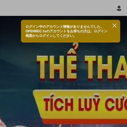
ログイン中のアカウント情報がありませんでした。
OPENREC.tvのアカウントをお持ちの方は、ログイン
画面からログインしてください。