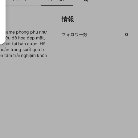
情報
 kho game phong phú như
フォロワー数
0
sở hữu đồ họa đẹp mắt,
c chat tại bàn cược. Hệ
hoản trong suốt quá trì
ên tâm trải nghiệm khôn