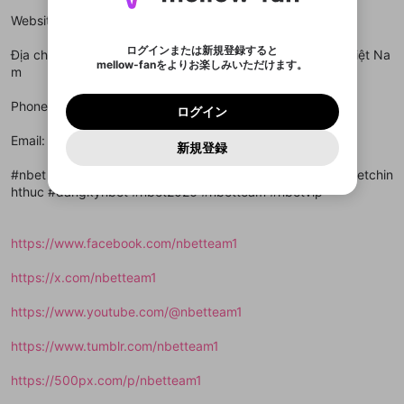
スに、パスワード再設定用URLを
セッションの有効期限が切れたた
登録したメールアドレスを入力し、送信してくださ
わいせつな表現
ブロックリストに追加しますか？
この動画の公開は終了しました
お住まいの地域
ご確認いただき、同意していただく必要があり
認証コード
い。
Website:
https://nbet.team/
記載されたメールを送信しました
め、ログアウトしました
Discordとは？からDiscordにアクセス
X
X
ます。
mellowポイントの購入に進みますか？
他者を誹謗中傷する表現
のでご確認ください
0
6
ログインまたは新規登録すると
Địa chỉ: Đ. Ninh Kiều, TT. Chúc Sơn, Chương Mỹ, Hà Nội, Việt Na
Discordアカウントを作成
mellow-fanをよりお楽しみいただけます。
キャンセル
OK
OK
0
500
著作権の侵害
m
Google
Google
利用規約
プレミアム会員に入会
を確認しました。
OK
いいえ
はい
mellow-fan のメールアドレス（mellow-fan.comド
この画面からDiscordに参加する
利用規約
および
プライバシーポリシー
に同意頂いた上で
ログイン
プライバシーポリシー
を確認しました。
メイン及びcs.openrec.co.jpドメイン）が受信拒否設
次にお進みください。
OK
プライバシーの侵害
Phone: 097 111 2222
ご登録いただいた情報はサービスの向上を目的
ログイン
再設定する
動画プレイリストがありません
定に含まれていないかご確認ください。
Yahoo! JAPAN
Yahoo! JAPAN
Discordは第三者が提供するコミュニティーサービスで、
として使用いたします。
報告された問題については、利用規約に違反しているか
動画プレイリストを選択
パスワードを忘れた方は
こちら
過激な暴力や自傷行為
mellow-fanとは関わりがありません。Discordに関してのお
Email: support@nbet.team
一部サービスをご利用いただくには、生年月の
どうかをスタッフが確認します。
この機能をむやみに使
新規登録
確認しました
問い合わせにはお答えすることができません。Discordの仕
アカウントをお持ちですか？
アカウントを作成する
登録が必要です。
用することは、利用規約違反になります。
様変更により、限定コミュニティ特典の提供が終了する可能
入力
なりすまし行為
Appleでサインアップ
Appleでサインイン
動画のプレイリストを一つ選択すると、そのプレイ
#nbet #nbetuytin #nhacainbet #linknbet #linkvaonbet #nbetchin
ご登録いただいた情報は公開されません。
性がありますが、その際の補償は一切行いません。外部サー
リストの動画をマイページの上部にリストで表示す
hthuc #dangkynbet #nbet2026 #nbetteam #nbetvip
ビスとのID連携に関する同意事項に同意の上、参加をお願い
閉じる
ることができます。
出会いを誘導する行為
ファンレターを作成
します。
送信
mellow-fanの
mellow-fanの
利用規約
利用規約
・
・
プライバシーポリシー
プライバシーポリシー
・
・
外部
外部
登録
外部サービスとのID連携に関する同意事項
サービスとのID連携に関する同意事項
サービスとのID連携に関する同意事項
に同意頂いた上
に同意頂いた上
閉じる
ねずみ講やマルチ商法
動画プレイリストを選択
アカウント作成
https://www.facebook.com/nbetteam1
で、次にお進みください
で、次にお進みください
誤解を招く配信設定
あとで登録
Discordとは？
Discordに参加する
https://x.com/nbetteam1
mellow-fanからのお得な情報をメールで受
ゲームの録画禁止区域の配信
け取る
https://www.youtube.com/@nbetteam1
改造版・海賊版ソフトの配信
https://www.tumblr.com/nbetteam1
政治的・宗教的・人種的な内容
https://500px.com/p/nbetteam1
その他の問題