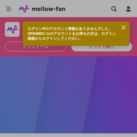
ログイン中のアカウント情報がありませんでした。
快適に視聴するなら、アプリをインストールしよう！
OPENREC.tvのアカウントをお持ちの方は、ログイン
画面からログインしてください。
インストール
アプリで開く