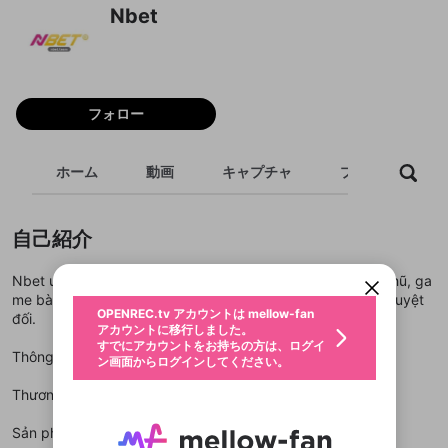
Nbet
フォロー
ホーム
動画
キャプチャ
プレイリスト
新規登録
OPENREC.tv アカウントは mellow-fan
OPENREC.tvアカウントはmellow-fanア
限定コミュニティ参加方法
パーソナルデータの登録
自己紹介
アカウントに移行しました。
カウントに統合しました。
すでにアカウントをお持ちの方は、ログイ
こちらからOPENREC.tvでログイン中のア
動画プレイリストを選択
ン画面からログインしてください。
カウント情報を引き継ぐことができます。
Nbet uy tín hàng đầu, cá cược bóng đá, casino online, nổ hũ, ga
生年月
固定動画に設定
不適切なユーザーとして報告しま
me bài đổi thưởng, tỷ lệ kèo cao, đăng ký nhanh, an toàn tuyệt
ファンレター
OPENREC.tv アカウントは mellow-fan
サブスクシェア
@
đối.
新規登録
ログイン
すか？
年
月
アカウントに移行しました。
マイページに表示されている動画 (ライブ配信、配
認証コードの入力
すでにアカウントをお持ちの方は、ログイ
生年月は登録後に変更できません。
信予定、アーカイブ、アップロード動画) をページ
選択できるプレイリストがありません。
Thông tin chi tiết:
応援している配信者にファンレターを送ることがで
ン画面からログインしてください。
ご確認ください
のトップに1つ固定できます。動画タイトル横のメ
ログイン
プレイリストは動画の再生画面で作成で
きます。好きなデザインを選んでメッセージを書い
ニューより設定することができます。
メールアドレスで新規登録
メールアドレスでログイン
問題を選択してください
この限定コミュニティは、Discordで提供されてい
性別
きます。
Thương hiệu: Nbet
たり、エールアイテムでデコレーションして、配信
メールアドレスにメールを送信しました。30分以内
パスワード再設定
ます。
者に届けましょう！
にメール記載の6桁の認証コードを入力してくださ
入力していただいたメールアドレ
男性
女性
その他
利用規約とプライバシーポリシーが更新されま
問題を選択してください
詳しくはこちら
※ファンレター機能は有料サービスです。
Sản phẩm:
い。
または
または
ポイントが不足しています
した。 サービスを利用するには変更後の内容を
Discordアカウントをお持ちでない方