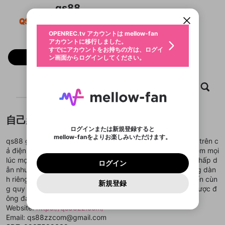
すでにアカウントをお持ちの方は、ログイ
こちらからOPENREC.tvでログイン中のア
qs88
動画プレイリストを選択
ン画面からログインしてください。
カウント情報を引き継ぐことができます。
生年月
@
qs88zzcom
固定動画に設定
不適切なユーザーとして報告しま
ファンレター
OPENREC.tv アカウントは mellow-fan
サブスクシェア
@
新規登録
ログイン
すか？
年
月
アカウントに移行しました。
マイページに表示されている動画 (ライブ配信、配
認証コードの入力
すでにアカウントをお持ちの方は、ログイ
生年月は登録後に変更できません。
信予定、アーカイブ、アップロード動画) をページ
選択できるプレイリストがありません。
応援している配信者にファンレターを送ることがで
フォロー
ン画面からログインしてください。
ご確認ください
のトップに1つ固定できます。動画タイトル横のメ
ログイン
プレイリストは動画の再生画面で作成で
きます。好きなデザインを選んでメッセージを書い
ニューより設定することができます。
メールアドレスで新規登録
メールアドレスでログイン
問題を選択してください
この限定コミュニティは、Discordで提供されてい
性別
きます。
たり、エールアイテムでデコレーションして、配信
メールアドレスにメールを送信しました。30分以内
パスワード再設定
ます。
者に届けましょう！
にメール記載の6桁の認証コードを入力してくださ
入力していただいたメールアドレ
男性
女性
その他
ホーム
利用規約とプライバシーポリシーが更新されま
動画
キャプチャ
プレイリスト
問題を選択してください
詳しくはこちら
※ファンレター機能は有料サービスです。
い。
または
または
ポイントが不足しています
した。 サービスを利用するには変更後の内容を
Discordアカウントをお持ちでない方
スに、パスワード再設定用URLを
セッションの有効期限が切れたた
登録したメールアドレスを入力し、送信してくださ
わいせつな表現
ブロックリストに追加しますか？
この動画の公開は終了しました
お住まいの地域
ご確認いただき、同意していただく必要があり
認証コード
い。
記載されたメールを送信しました
め、ログアウトしました
Discordとは？からDiscordにアクセス
X
X
自己紹介
ます。
mellowポイントの購入に進みますか？
他者を誹謗中傷する表現
のでご確認ください
0
6
ログインまたは新規登録すると
Discordアカウントを作成
mellow-fanをよりお楽しみいただけます。
キャンセル
OK
OK
0
500
著作権の侵害
qs88 gây ấn tượng với thiết kế hiện đại, thao tác mượt mà trên c
Google
Google
利用規約
プレミアム会員に入会
を確認しました。
OK
いいえ
はい
mellow-fan のメールアドレス（mellow-fan.comド
この画面からDiscordに参加する
ả điện thoại và máy tính giúp người chơi dễ dàng trải nghiệm mọi
利用規約
および
プライバシーポリシー
に同意頂いた上で
ログイン
プライバシーポリシー
を確認しました。
メイン及びcs.openrec.co.jpドメイン）が受信拒否設
次にお進みください。
OK
プライバシーの侵害
lúc mọi nơi. Nền tảng mang đến nhiều chương trình ưu đãi hấp d
ご登録いただいた情報はサービスの向上を目的
ログイン
再設定する
動画プレイリストがありません
定に含まれていないかご確認ください。
Yahoo! JAPAN
Yahoo! JAPAN
ẫn như hoàn trả mỗi ngày, thưởng nạp siêu tốc và quà tặng dàn
Discordは第三者が提供するコミュニティーサービスで、
として使用いたします。
報告された問題については、利用規約に違反しているか
動画プレイリストを選択
パスワードを忘れた方は
こちら
過激な暴力や自傷行為
mellow-fanとは関わりがありません。Discordに関してのお
h riêng cho thành viên thân thiết. Hệ thống bảo mật tiên tiến cùn
一部サービスをご利用いただくには、生年月の
どうかをスタッフが確認します。
この機能をむやみに使
新規登録
確認しました
問い合わせにはお答えすることができません。Discordの仕
アカウントをお持ちですか？
アカウントを作成する
g quy trình giao dịch nhanh chóng giúp qs88 ngày càng được đ
登録が必要です。
用することは、利用規約違反になります。
様変更により、限定コミュニティ特典の提供が終了する可能
入力
なりすまし行為
Appleでサインアップ
Appleでサインイン
動画のプレイリストを一つ選択すると、そのプレイ
ông đảo người chơi tin tưởng lựa chọn.
ご登録いただいた情報は公開されません。
性がありますが、その際の補償は一切行いません。外部サー
リストの動画をマイページの上部にリストで表示す
Website:
https://qs88zz.com/
ビスとのID連携に関する同意事項に同意の上、参加をお願い
閉じる
ることができます。
出会いを誘導する行為
ファンレターを作成
します。
Email: qs88zzcom@gmail.com
送信
mellow-fanの
mellow-fanの
利用規約
利用規約
・
・
プライバシーポリシー
プライバシーポリシー
・
・
外部
外部