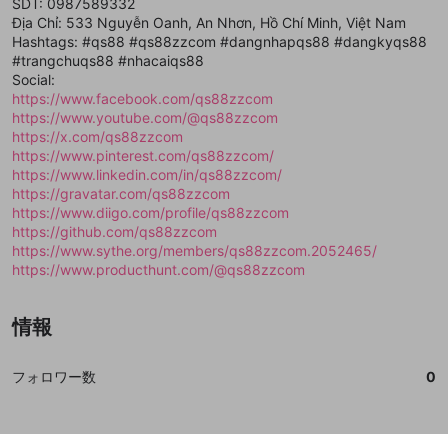
登録
SDT: 0987589332
外部サービスとのID連携に関する同意事項
サービスとのID連携に関する同意事項
サービスとのID連携に関する同意事項
に同意頂いた上
に同意頂いた上
閉じる
ねずみ講やマルチ商法
動画プレイリストを選択
アカウント作成
Địa Chỉ: 533 Nguyễn Oanh, An Nhơn, Hồ Chí Minh, Việt Nam
で、次にお進みください
で、次にお進みください
Hashtags: #qs88 #qs88zzcom #dangnhapqs88 #dangkyqs88
誤解を招く配信設定
あとで登録
Discordとは？
Discordに参加する
#trangchuqs88 #nhacaiqs88
mellow-fanからのお得な情報をメールで受
Social:
ゲームの録画禁止区域の配信
け取る
https://www.facebook.com/qs88zzcom
https://www.youtube.com/@qs88zzcom
改造版・海賊版ソフトの配信
https://x.com/qs88zzcom
https://www.pinterest.com/qs88zzcom/
政治的・宗教的・人種的な内容
https://www.linkedin.com/in/qs88zzcom/
その他の問題
https://gravatar.com/qs88zzcom
https://www.diigo.com/profile/qs88zzcom
https://github.com/qs88zzcom
https://www.sythe.org/members/qs88zzcom.2052465/
https://www.producthunt.com/@qs88zzcom
情報
フォロワー数
0