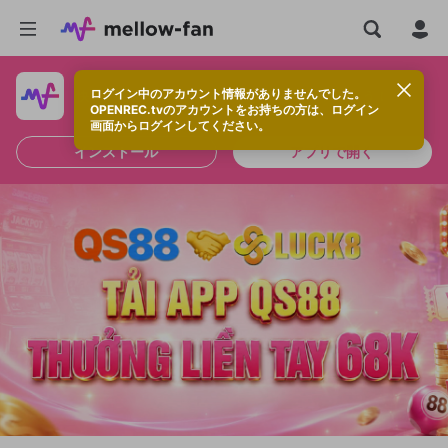
ログイン中のアカウント情報がありませんでした。
快適に視聴するなら、アプリをインストールしよう！
OPENREC.tvのアカウントをお持ちの方は、ログイン
画面からログインしてください。
インストール
アプリで開く
新規登録
OPENREC.tv アカウントは mellow-fan
OPENREC.tvアカウントはmellow-fanア
限定コミュニティ参加方法
パーソナルデータの登録
アカウントに移行しました。
カウントに統合しました。