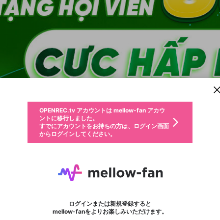
新規登録
OPENREC.tv アカウントは mellow-fan アカウ
OPENREC.tvアカウントはmellow-fanアカウン
パーソナルデータの登録
限定コミュニティ参加方法
ントに移行しました。
トに統合しました。
すでにアカウントをお持ちの方は、ログイン画面
こちらからOPENREC.tvでログイン中のアカウ
からログインしてください。
ント情報を引き継ぐことができます。
動画プレイリストを選択
生年月
固定動画に設定
不適切なユーザーとして報告します
ファンレター
サブスクシェア
OPENREC.tv アカウントは mellow-fan アカウ
@
新規登録
ログイン
か？
年
月
ントに移行しました。
マイページに表示されている動画 (ライブ配信、配信予定、ア
すでにアカウントをお持ちの方は、ログイン画面
ーカイブ、アップロード動画) をページのトップに1つ固定で
QQ88
応援している配信者にファンレターを送ることができま
生年月は登録後に変更できません。
認証コードの入力
できるプレイリストがありません。プレイリストは動画の再生画面で作
からログインしてください。
きます。動画タイトル横のメニューより設定することができま
す。好きなデザインを選んでメッセージを書いたり、エ
ログイン
す。
@
qq88broker
ご確認ください
す。
メールアドレスで新規登録
メールアドレスでログイン
問題を選択してください
ールアイテムでデコレーションして、配信者に届けまし
性別
ょう！
メールアドレスにメールを送信しました。30分以内にメ
パスワード再設定
詳しくはこちら
この限定コミュニティは、Discordで提供されています。
入力していただいたメールアドレス
男性
女性
その他
問題を選択してください
※ファンレター機能は有料サービスです。
ール記載の6桁の認証コードを入力してください。
利用規約とプライバシーポリシーが更新されました。
または
または
ポイントが不足しています
フォロー
に、パスワード再設定用URLを記載
セッションの有効期限が切れたた
Discordアカウントをお持ちでない方
サービスを利用するには変更後の内容をご確認いただ
わいせつな表現
認証コード
検索履歴をすべて削除しますか？
ブロックリストに追加しますか？
この動画の公開は終了しました
登録したメールアドレスを入力し、送信してください。
お住まいの地域
されたメールを送信しましたのでご
め、ログアウトしました
き、同意していただく必要があります。
X
X
Discordとは？からDiscordにアクセス
mellowポイントの購入に進みますか？
他者を誹謗中傷する表現
0
6
確認ください
ログインまたは新規登録すると
Discordアカウントを作成
キャンセル
mellow-fanをよりお楽しみいただけます。
いいえ
OK
はい
OK
利用規約
を確認しました。
0
500
著作権の侵害
Google
Google
キャプチャ
プレイリスト
フォロー
フォロワー
プレミアム会員に入会
mellow-fan のメールアドレス（mellow-fan.comドメイン
OK