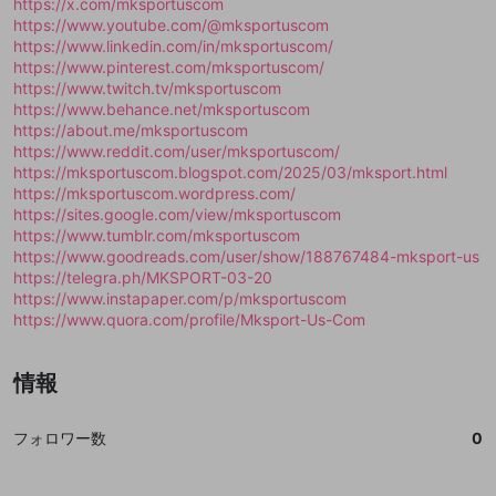
mellow-fanの
mellow-fanの
利用規約
利用規約
・
・
プライバシーポリシー
プライバシーポリシー
・
・
外部
外部
https://x.com/mksportuscom
登録
外部サービスとのID連携に関する同意事項
サービスとのID連携に関する同意事項
サービスとのID連携に関する同意事項
に同意頂いた上
に同意頂いた上
閉じる
ねずみ講やマルチ商法
https://www.youtube.com/@mksportuscom
動画プレイリストを選択
アカウント作成
で、次にお進みください
で、次にお進みください
https://www.linkedin.com/in/mksportuscom/
誤解を招く配信設定
https://www.pinterest.com/mksportuscom/
あとで登録
Discordとは？
Discordに参加する
https://www.twitch.tv/mksportuscom
mellow-fanからのお得な情報をメールで受
ゲームの録画禁止区域の配信
https://www.behance.net/mksportuscom
け取る
https://about.me/mksportuscom
改造版・海賊版ソフトの配信
https://www.reddit.com/user/mksportuscom/
https://mksportuscom.blogspot.com/2025/03/mksport.html
政治的・宗教的・人種的な内容
https://mksportuscom.wordpress.com/
https://sites.google.com/view/mksportuscom
その他の問題
https://www.tumblr.com/mksportuscom
https://www.goodreads.com/user/show/188767484-mksport-us
https://telegra.ph/MKSPORT-03-20
https://www.instapaper.com/p/mksportuscom
https://www.quora.com/profile/Mksport-Us-Com
情報
フォロワー数
0