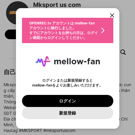
アカウントに移行しました。
カウントに統合しました。
Mksport us com
すでにアカウントをお持ちの方は、ログイ
こちらからOPENREC.tvでログイン中のア
動画プレイリストを選択
ン画面からログインしてください。
カウント情報を引き継ぐことができます。
生年月
固定動画に設定
不適切なユーザーとして報告しま
ファンレター
OPENREC.tv アカウントは mellow-fan
サブスクシェア
@
新規登録
ログイン
すか？
年
月
アカウントに移行しました。
マイページに表示されている動画 (ライブ配信、配
認証コードの入力
すでにアカウントをお持ちの方は、ログイ
生年月は登録後に変更できません。
信予定、アーカイブ、アップロード動画) をページ
フォロー
選択できるプレイリストがありません。
応援している配信者にファンレターを送ることがで
ン画面からログインしてください。
ご確認ください
のトップに1つ固定できます。動画タイトル横のメ
ログイン
プレイリストは動画の再生画面で作成で
きます。好きなデザインを選んでメッセージを書い
ニューより設定することができます。
メールアドレスで新規登録
メールアドレスでログイン
問題を選択してください
この限定コミュニティは、Discordで提供されてい
性別
きます。
たり、エールアイテムでデコレーションして、配信
メールアドレスにメールを送信しました。30分以内
パスワード再設定
ます。
ホーム
動画
キャプチャ
プレイリスト
者に届けましょう！
にメール記載の6桁の認証コードを入力してくださ
入力していただいたメールアドレ
男性
女性
その他
利用規約とプライバシーポリシーが更新されま
問題を選択してください
詳しくはこちら
※ファンレター機能は有料サービスです。
い。
または
または
ポイントが不足しています
した。 サービスを利用するには変更後の内容を
Discordアカウントをお持ちでない方
スに、パスワード再設定用URLを
セッションの有効期限が切れたた
登録したメールアドレスを入力し、送信してくださ
わいせつな表現
ブロックリストに追加しますか？
この動画の公開は終了しました
お住まいの地域
ご確認いただき、同意していただく必要があり
認証コード
い。
記載されたメールを送信しました
め、ログアウトしました
自己紹介
Discordとは？からDiscordにアクセス
X
X
ます。
mellowポイントの購入に進みますか？
他者を誹謗中傷する表現
のでご確認ください
0
6
ログインまたは新規登録すると
Discordアカウントを作成
Mksports, một thương hiệu hàng đầu trong lĩnh vực cá cược cun
mellow-fanをよりお楽しみいただけます。
キャンセル
OK
OK
0
500
著作権の侵害
Google
Google
利用規約
プレミアム会員に入会
を確認しました。
OK
g cấp các dịch vụ cá cược thể thao và casino với giao diện thân
いいえ
はい
mellow-fan のメールアドレス（mellow-fan.comド
この画面からDiscordに参加する
利用規約
および
プライバシーポリシー
に同意頂いた上で
ログイン
thiện, bảo mật cao và nhiều khuyến mãi hấp dẫn.
プライバシーポリシー
を確認しました。
メイン及びcs.openrec.co.jpドメイン）が受信拒否設
次にお進みください。
OK
プライバシーの侵害
ご登録いただいた情報はサービスの向上を目的
ログイン
Thông tin liên hệ:
再設定する
動画プレイリストがありません
定に含まれていないかご確認ください。
Yahoo! JAPAN
Yahoo! JAPAN
Discordは第三者が提供するコミュニティーサービスで、
として使用いたします。
報告された問題については、利用規約に違反しているか
Website :
https://mksport.us.com/
動画プレイリストを選択
パスワードを忘れた方は
こちら
過激な暴力や自傷行為
mellow-fanとは関わりがありません。Discordに関してのお
一部サービスをご利用いただくには、生年月の
どうかをスタッフが確認します。
この機能をむやみに使
新規登録
SĐT 0988456891
確認しました
問い合わせにはお答えすることができません。Discordの仕
アカウントをお持ちですか？
アカウントを作成する
登録が必要です。
用することは、利用規約違反になります。
様変更により、限定コミュニティ特典の提供が終了する可能
Địa chỉ 63 Đình Phong Phú, Tăng Nhơn Phú B, Thủ Đức, Hồ Chí
入力
なりすまし行為
Appleでサインアップ
Appleでサインイン
動画のプレイリストを一つ選択すると、そのプレイ
ご登録いただいた情報は公開されません。
性がありますが、その際の補償は一切行いません。外部サー
Minh, Việt Nam
リストの動画をマイページの上部にリストで表示す
ビスとのID連携に関する同意事項に同意の上、参加をお願い
閉じる
Hastag #MKSPORT #mksportuscom
ることができます。
出会いを誘導する行為
ファンレターを作成
します。
送信