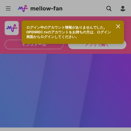
ログイン中のアカウント情報がありませんでした。
快適に視聴するなら、アプリをインストールしよう！
OPENREC.tvのアカウントをお持ちの方は、ログイン
画面からログインしてください。
インストール
アプリで開く
新規登録
OPENREC.tv アカウントは mellow-fan
OPENREC.tvアカウントはmellow-fanア
限定コミュニティ参加方法
パーソナルデータの登録