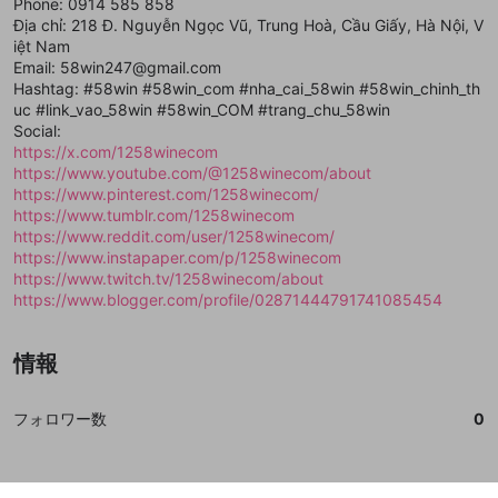
登録
Phone: 0914 585 858
外部サービスとのID連携に関する同意事項
サービスとのID連携に関する同意事項
サービスとのID連携に関する同意事項
に同意頂いた上
に同意頂いた上
閉じる
ねずみ講やマルチ商法
動画プレイリストを選択
アカウント作成
Địa chỉ: 218 Đ. Nguyễn Ngọc Vũ, Trung Hoà, Cầu Giấy, Hà Nội, V
で、次にお進みください
で、次にお進みください
iệt Nam
誤解を招く配信設定
あとで登録
Discordとは？
Discordに参加する
Email: 58win247@gmail.com
mellow-fanからのお得な情報をメールで受
Hashtag: #58win #58win_com #nha_cai_58win #58win_chinh_th
ゲームの録画禁止区域の配信
け取る
uc #link_vao_58win #58win_COM #trang_chu_58win
Social:
改造版・海賊版ソフトの配信
https://x.com/1258winecom
https://www.youtube.com/@1258winecom/about
政治的・宗教的・人種的な内容
https://www.pinterest.com/1258winecom/
その他の問題
https://www.tumblr.com/1258winecom
https://www.reddit.com/user/1258winecom/
https://www.instapaper.com/p/1258winecom
https://www.twitch.tv/1258winecom/about
https://www.blogger.com/profile/02871444791741085454
情報
フォロワー数
0