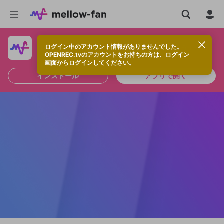
ログイン中のアカウント情報がありませんでした。
快適に視聴するなら、アプリをインストールしよう！
OPENREC.tvのアカウントをお持ちの方は、ログイン
画面からログインしてください。
インストール
アプリで開く
新規登録
OPENREC.tv アカウントは mellow-fan
OPENREC.tvアカウントはmellow-fanア
限定コミュニティ参加方法
パーソナルデータの登録
アカウントに移行しました。
カウントに統合しました。