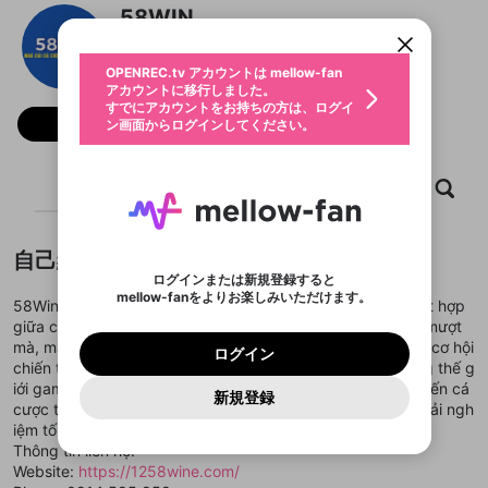
すでにアカウントをお持ちの方は、ログイ
こちらからOPENREC.tvでログイン中のア
58WIN
動画プレイリストを選択
ン画面からログインしてください。
カウント情報を引き継ぐことができます。
生年月
固定動画に設定
不適切なユーザーとして報告しま
ファンレター
OPENREC.tv アカウントは mellow-fan
サブスクシェア
@
新規登録
ログイン
すか？
年
月
アカウントに移行しました。
マイページに表示されている動画 (ライブ配信、配
認証コードの入力
すでにアカウントをお持ちの方は、ログイ
生年月は登録後に変更できません。
信予定、アーカイブ、アップロード動画) をページ
選択できるプレイリストがありません。
応援している配信者にファンレターを送ることがで
フォロー
ン画面からログインしてください。
ご確認ください
のトップに1つ固定できます。動画タイトル横のメ
ログイン
プレイリストは動画の再生画面で作成で
きます。好きなデザインを選んでメッセージを書い
ニューより設定することができます。
メールアドレスで新規登録
メールアドレスでログイン
問題を選択してください
この限定コミュニティは、Discordで提供されてい
性別
きます。
たり、エールアイテムでデコレーションして、配信
メールアドレスにメールを送信しました。30分以内
パスワード再設定
ます。
者に届けましょう！
にメール記載の6桁の認証コードを入力してくださ
入力していただいたメールアドレ
男性
女性
その他
ホーム
利用規約とプライバシーポリシーが更新されま
動画
キャプチャ
プレイリスト
問題を選択してください
詳しくはこちら
※ファンレター機能は有料サービスです。
い。
または
または
ポイントが不足しています
した。 サービスを利用するには変更後の内容を
Discordアカウントをお持ちでない方
スに、パスワード再設定用URLを
セッションの有効期限が切れたた
登録したメールアドレスを入力し、送信してくださ
わいせつな表現
ブロックリストに追加しますか？
この動画の公開は終了しました
お住まいの地域
ご確認いただき、同意していただく必要があり
認証コード
い。
記載されたメールを送信しました
め、ログアウトしました
Discordとは？からDiscordにアクセス
X
X
自己紹介
ます。
mellowポイントの購入に進みますか？
他者を誹謗中傷する表現
のでご確認ください
0
6
ログインまたは新規登録すると
Discordアカウントを作成
mellow-fanをよりお楽しみいただけます。
キャンセル
OK
OK
0
500
著作権の侵害
58Win là nhà cái giải trí trực tuyến đẳng cấp hàng đầu, kết hợp
Google
Google
利用規約
プレミアム会員に入会
を確認しました。
OK
いいえ
はい
mellow-fan のメールアドレス（mellow-fan.comド
この画面からDiscordに参加する
giữa công nghệ tiên tiến và những trải nghiệm chơi game mượt
利用規約
および
プライバシーポリシー
に同意頂いた上で
ログイン
プライバシーポリシー
を確認しました。
メイン及びcs.openrec.co.jpドメイン）が受信拒否設
次にお進みください。
OK
プライバシーの侵害
mà, mang lại cho người dùng những giây phút thư giãn và cơ hội
ご登録いただいた情報はサービスの向上を目的
ログイン
再設定する
動画プレイリストがありません
定に含まれていないかご確認ください。
Yahoo! JAPAN
Yahoo! JAPAN
chiến thắng lớn. Cùng 58Win, bạn sẽ được đắm chìm trong thế g
Discordは第三者が提供するコミュニティーサービスで、
として使用いたします。
報告された問題については、利用規約に違反しているか
動画プレイリストを選択
パスワードを忘れた方は
こちら
過激な暴力や自傷行為
mellow-fanとは関わりがありません。Discordに関してのお
iới game đa dạng và phong phú từ nổ hũ, bắn cá, casino đến cá
一部サービスをご利用いただくには、生年月の
どうかをスタッフが確認します。
この機能をむやみに使
新規登録
確認しました
問い合わせにはお答えすることができません。Discordの仕
アカウントをお持ちですか？
アカウントを作成する
cược thể thao,... nơi mọi thứ đều được tối ưu để phục vụ trải ngh
登録が必要です。
用することは、利用規約違反になります。
様変更により、限定コミュニティ特典の提供が終了する可能
入力
なりすまし行為
Appleでサインアップ
Appleでサインイン
動画のプレイリストを一つ選択すると、そのプレイ
iệm tối ưu nhất.
ご登録いただいた情報は公開されません。
性がありますが、その際の補償は一切行いません。外部サー
リストの動画をマイページの上部にリストで表示す
Thông tin liên hệ:
ビスとのID連携に関する同意事項に同意の上、参加をお願い
閉じる
ることができます。
出会いを誘導する行為
ファンレターを作成
します。
Website:
https://1258wine.com/
送信
mellow-fanの
mellow-fanの
利用規約
利用規約
・
・
プライバシーポリシー
プライバシーポリシー
・
・
外部
外部