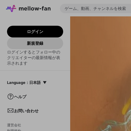
ログイン
新規登録
ログインするとフォロー中の
クリエイターの最新情報が表
示されます
Language
：
日本語
日本語
ヘルプ
English
お問い合わせ
中文(簡体)
한국어
運営会社
利用規約