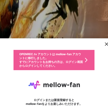
新規登録
OPENREC.tv アカウントは mellow-fan アカウ
OPENREC.tvアカウントはmellow-fanアカウン
パーソナルデータの登録
限定コミュニティ参加方法
ントに移行しました。
トに統合しました。
すでにアカウントをお持ちの方は、ログイン画面
こちらからOPENREC.tvでログイン中のアカウ
からログインしてください。
ント情報を引き継ぐことができます。
動画プレイリストを選択
生年月
固定動画に設定
不適切なユーザーとして報告します
ファンレター
サブスクシェア
OPENREC.tv アカウントは mellow-fan アカウ
@
新規登録
ログイン
か？
年
月
ントに移行しました。
マイページに表示されている動画 (ライブ配信、配信予定、ア
すでにアカウントをお持ちの方は、ログイン画面
ーカイブ、アップロード動画) をページのトップに1つ固定で
DOLA789
応援している配信者にファンレターを送ることができま
生年月は登録後に変更できません。
認証コードの入力
できるプレイリストがありません。プレイリストは動画の再生画面で作
からログインしてください。
きます。動画タイトル横のメニューより設定することができま
す。好きなデザインを選んでメッセージを書いたり、エ
ログイン
す。
ご確認ください
す。
メールアドレスで新規登録
メールアドレスでログイン
問題を選択してください
ールアイテムでデコレーションして、配信者に届けまし
性別
ょう！
メールアドレスにメールを送信しました。30分以内にメ
パスワード再設定
詳しくはこちら
この限定コミュニティは、Discordで提供されています。
入力していただいたメールアドレス
男性
女性
その他
問題を選択してください
※ファンレター機能は有料サービスです。
ール記載の6桁の認証コードを入力してください。
フォロー
利用規約とプライバシーポリシーが更新されました。
または
または
ポイントが不足しています
に、パスワード再設定用URLを記載
セッションの有効期限が切れたた
Discordアカウントをお持ちでない方
サービスを利用するには変更後の内容をご確認いただ
わいせつな表現
認証コード
検索履歴をすべて削除しますか？
ブロックリストに追加しますか？
この動画の公開は終了しました
登録したメールアドレスを入力し、送信してください。
お住まいの地域
されたメールを送信しましたのでご
め、ログアウトしました
き、同意していただく必要があります。
X
X
Discordとは？からDiscordにアクセス
mellowポイントの購入に進みますか？
他者を誹謗中傷する表現
0
6
確認ください
ログインまたは新規登録すると
Discordアカウントを作成
キャンセル
mellow-fanをよりお楽しみいただけます。
いいえ
OK
はい
OK
利用規約
を確認しました。
0
500
著作権の侵害
Google
Google
キャプチャ
プレイリスト
フォロー
フォロワー
プレミアム会員に入会
mellow-fan のメールアドレス（mellow-fan.comドメイン
OK