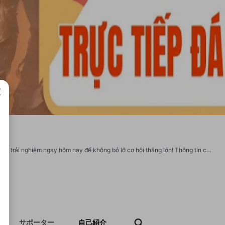
成で
DOLA789 – Sân chơi cá cược uy tín, an toàn và đẳng cấp dành cho mọi người chơi, trải nghiệm ngay hôm nay để không bỏ lỡ cơ hội thắng lớn! Thông tin chi tiết: Thương hiệu: DOLA789 Website: https://dola789.events/ SĐT: 0978999789 Địa chỉ: 87 Nguyễn Đình Chính, Phường 15, Phú Nhuận, Thành phố Hồ Chí Minh, Việt Nam Email: dola789support@gmail.com #dola789 #linkdola789 #nhacaidola789 #dangkydola789 #appdola789
サポーター
自己紹介