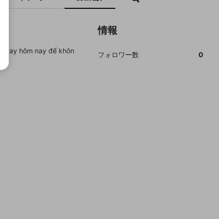
情報
m ngay hôm nay để khôn
フォロワー数
0