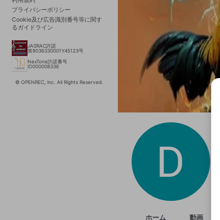
プライバシーポリシー
Cookie及び広告識別番号等に関す
るガイドライン
JASRAC許諾
第9036330001Y45123号
NexTone許諾番号
ID000008336
© OPENREC, inc. All Rights Reserved.
選択
きま
ホーム
動画