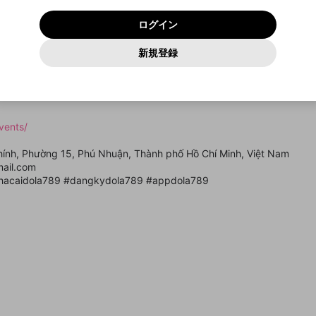
いいえ
はい
利用規約
および
プライバシーポリシー
に同意頂いた上で次にお
この画面からDiscordに参加する
プライバシーポリシー
を確認しました。
及びcs.openrec.co.jpドメイン）が受信拒否設定に含まれて
ログイン
進みください。
OK
プライバシーの侵害
ご登録いただいた情報はサービスの向上を目的として
動画プレイリストがありません
再設定する
いないかご確認ください。
ログイン
Yahoo! JAPAN
Yahoo! JAPAN
使用いたします。
Discordは第三者が提供するコミュニティーサービスで、mellow-
報告された問題については、利用規約に違反しているかどうか
パスワードを忘れた方は
こちら
過激な暴力や自傷行為
確認しました
fanとは関わりがありません。Discordに関してのお問い合わせには
一部サービスをご利用いただくには、生年月の登録が
をスタッフが確認します。
この機能をむやみに使用すること
新規登録
動画プレイリストを選択
お答えすることができません。Discordの仕様変更により、限定コ
アカウントをお持ちですか？
アカウントを作成する
入力
必要です。
は、利用規約違反になります。
Appleでサインアップ
Appleでサインイン
ミュニティ特典の提供が終了する可能性がありますが、その際の補
なりすまし行為
c uy tín, an toàn và đẳng cấp dành cho mọi người chơi, trải nghiệ
ご登録いただいた情報は公開されません。
償は一切行いません。外部サービスとのID連携に関する同意事項に
動画のプレイリストを一つ選択すると、そのプレイリストの動
同意の上、参加をお願いします。
出会いを誘導する行為
閉じる
画をマイページの上部にリストで表示することができます。
ファンレターを作成
送信
mellow-fanの
mellow-fanの
利用規約
利用規約
・
・
プライバシーポリシー
プライバシーポリシー
・
・
外部サービ
外部サービ
外部サービスとのID連携に関する同意事項
登録
スとのID連携に関する同意事項
スとのID連携に関する同意事項
に同意頂いた上で、次にお進み
に同意頂いた上で、次にお進み
閉じる
ねずみ講やマルチ商法
アカウント作成
動画プレイリストを選択
vents/
ください
ください
Discordとは？
Discordに参加する
誤解を招く配信設定
あとで登録
hính, Phường 15, Phú Nhuận, Thành phố Hồ Chí Minh, Việt Nam
mellow-fanからのお得な情報をメールで受け取
ail.com
ゲームの録画禁止区域の配信
る
nhacaidola789 #dangkydola789 #appdola789
改造版・海賊版ソフトの配信
政治的・宗教的・人種的な内容
その他の問題