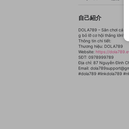
自己紹介
DOLA789 – Sân chơi cá cượ
g bỏ lỡ cơ hội thắng lớn!
Thông tin chi tiết:
Thương hiệu: DOLA789
Website:
https://dola789.e
SĐT: 0978999789
Địa chỉ: 87 Nguyễn Đình C
Email: dola789support@gm
#dola789 #linkdola789 #