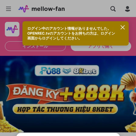
ログイン中のアカウント情報がありませんでした。
快適に視聴するなら、アプリをインストールしよう！
OPENREC.tvのアカウントをお持ちの方は、ログイン
画面からログインしてください。
インストール
アプリで開く
新規登録
OPENREC.tv アカウントは mellow-fan
OPENREC.tvアカウントはmellow-fanア
限定コミュニティ参加方法
パーソナルデータの登録
アカウントに移行しました。
カウントに統合しました。
すでにアカウントをお持ちの方は、ログイ
こちらからOPENREC.tvでログイン中のア
ン画面からログインしてください。
カウント情報を引き継ぐことができます。