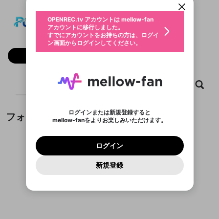
動画プレイリストを選択
生年月
PU88
固定動画に設定
不適切なユーザーとして報告しま
ファンレター
OPENREC.tv アカウントは mellow-fan
サブスクシェア
@
pu88ccom
@
新規登録
ログイン
すか？
年
月
アカウントに移行しました。
マイページに表示されている動画 (ライブ配信、配
認証コードの入力
すでにアカウントをお持ちの方は、ログイ
生年月は登録後に変更できません。
信予定、アーカイブ、アップロード動画) をページ
選択できるプレイリストがありません。
応援している配信者にファンレターを送ることがで
ン画面からログインしてください。
ご確認ください
のトップに1つ固定できます。動画タイトル横のメ
ログイン
プレイリストは動画の再生画面で作成で
きます。好きなデザインを選んでメッセージを書い
ニューより設定することができます。
メールアドレスで新規登録
メールアドレスでログイン
問題を選択してください
フォロー
この限定コミュニティは、Discordで提供されてい
性別
きます。
たり、エールアイテムでデコレーションして、配信
メールアドレスにメールを送信しました。30分以内
パスワード再設定
ます。
者に届けましょう！
にメール記載の6桁の認証コードを入力してくださ
入力していただいたメールアドレ
男性
女性
その他
利用規約とプライバシーポリシーが更新されま
問題を選択してください
詳しくはこちら
※ファンレター機能は有料サービスです。
い。
または
または
ポイントが不足しています
した。 サービスを利用するには変更後の内容を
Discordアカウントをお持ちでない方
スに、パスワード再設定用URLを
セッションの有効期限が切れたた
ホーム
動画
キャプチャ
プレイリスト
登録したメールアドレスを入力し、送信してくださ
わいせつな表現
チームメンバーに追加しますか？
ブロックリストに追加しますか？
この動画の公開は終了しました
お住まいの地域
ご確認いただき、同意していただく必要があり
認証コード
い。
記載されたメールを送信しました
め、ログアウトしました
Discordとは？からDiscordにアクセス
X
X
ます。
mellowポイントの購入に進みますか？
他者を誹謗中傷する表現
のでご確認ください
0
6
ログインまたは新規登録すると
フォロワー
Discordアカウントを作成
mellow-fanをよりお楽しみいただけます。
キャンセル
キャンセル
OK
はい
OK
0
500
著作権の侵害
Google
Google
利用規約
プレミアム会員に入会
を確認しました。
OK
いいえ
はい
mellow-fan のメールアドレス（mellow-fan.comド
この画面からDiscordに参加する
利用規約
および
プライバシーポリシー
に同意頂いた上で
ログイン
プライバシーポリシー
を確認しました。
メイン及びcs.openrec.co.jpドメイン）が受信拒否設
次にお進みください。
OK
プライバシーの侵害
ご登録いただいた情報はサービスの向上を目的
ログイン
再設定する
動画プレイリストがありません
定に含まれていないかご確認ください。
Yahoo! JAPAN
Yahoo! JAPAN
Discordは第三者が提供するコミュニティーサービスで、
として使用いたします。
報告された問題については、利用規約に違反しているか
動画プレイリストを選択
パスワードを忘れた方は
こちら
過激な暴力や自傷行為
mellow-fanとは関わりがありません。Discordに関してのお
一部サービスをご利用いただくには、生年月の
どうかをスタッフが確認します。
この機能をむやみに使
新規登録
確認しました
問い合わせにはお答えすることができません。Discordの仕
アカウントをお持ちですか？
アカウントを作成する
登録が必要です。
用することは、利用規約違反になります。
様変更により、限定コミュニティ特典の提供が終了する可能
入力
なりすまし行為
Appleでサインアップ
Appleでサインイン
動画のプレイリストを一つ選択すると、そのプレイ
ご登録いただいた情報は公開されません。
性がありますが、その際の補償は一切行いません。外部サー
フォロワーがまだいません
リストの動画をマイページの上部にリストで表示す
ビスとのID連携に関する同意事項に同意の上、参加をお願い
閉じる
ることができます。
出会いを誘導する行為
ファンレターを作成
します。
送信
mellow-fanの
mellow-fanの
利用規約
利用規約
・
・
プライバシーポリシー
プライバシーポリシー
・
・
外部
外部
登録
外部サービスとのID連携に関する同意事項
サービスとのID連携に関する同意事項
サービスとのID連携に関する同意事項
に同意頂いた上
に同意頂いた上
閉じる
ねずみ講やマルチ商法
動画プレイリストを選択
アカウント作成
で、次にお進みください
で、次にお進みください