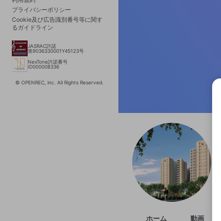
プライバシーポリシー
Cookie及び広告識別番号等に関す
るガイドライン
JASRAC許諾
第9036330001Y45123号
NexTone許諾番号
ID000008336
© OPENREC, inc. All Rights Reserved.
選択
きま
ホーム
動画