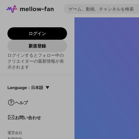
ログイン
新規登録
ログインするとフォロー中の
クリエイターの最新情報が表
示されます
Language
：
日本語
日本語
ヘルプ
English
お問い合わせ
中文(簡体)
한국어
運営会社
利用規約