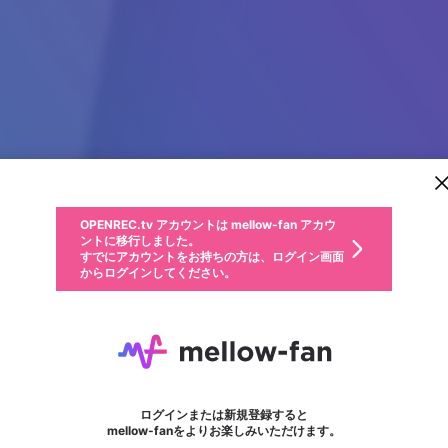
新規登録
OPENREC.tv アカウントは mellow-fan アカウ
OPENREC.tvアカウントはmellow-fanアカウン
パーソナルデータの登録
限定コミュニティ参加方法
ントに移行しました。
トに統合しました。
すでにアカウントをお持ちの方は、ログイン画面
こちらからOPENREC.tvでログイン中のアカウ
からログインしてください。
ント情報を引き継ぐことができます。
動画プレイリストを選択
生年月
固定動画に設定
不適切なユーザーとして報告します
ファンレター
サブスクシェア
OPENREC.tv アカウントは mellow-fan アカウ
@
新規登録
ログイン
か？
年
月
ントに移行しました。
マイページに表示されている動画 (ライブ配信、配信予定、ア
すでにアカウントをお持ちの方は、ログイン画面
ーカイブ、アップロード動画) をページのトップに1つ固定で
prestigesview
応援している配信者にファンレターを送ることができま
生年月は登録後に変更できません。
認証コードの入力
できるプレイリストがありません。プレイリストは動画の再生画面で作
からログインしてください。
きます。動画タイトル横のメニューより設定することができま
す。好きなデザインを選んでメッセージを書いたり、エ
ログイン
す。
@
prestigesview
ご確認ください
す。
メールアドレスで新規登録
メールアドレスでログイン
問題を選択してください
ールアイテムでデコレーションして、配信者に届けまし
性別
ょう！
メールアドレスにメールを送信しました。30分以内にメ
パスワード再設定
詳しくはこちら
この限定コミュニティは、Discordで提供されています。
入力していただいたメールアドレス
男性
女性
その他
問題を選択してください
※ファンレター機能は有料サービスです。
ール記載の6桁の認証コードを入力してください。
利用規約とプライバシーポリシーが更新されました。
または
または
ポイントが不足しています
フォロー
に、パスワード再設定用URLを記載
セッションの有効期限が切れたた
Discordアカウントをお持ちでない方
サービスを利用するには変更後の内容をご確認いただ
わいせつな表現
認証コード
検索履歴をすべて削除しますか？
ブロックリストに追加しますか？
この動画の公開は終了しました
登録したメールアドレスを入力し、送信してください。
お住まいの地域
されたメールを送信しましたのでご
め、ログアウトしました
き、同意していただく必要があります。
X
X
Discordとは？からDiscordにアクセス
mellowポイントの購入に進みますか？
他者を誹謗中傷する表現
0
6
確認ください
ログインまたは新規登録すると
Discordアカウントを作成
キャンセル
mellow-fanをよりお楽しみいただけます。
いいえ
OK
はい
OK
利用規約
を確認しました。
0
500
著作権の侵害
Google
Google
キャプチャ
プレイリスト
フォロー
フォロワー
プレミアム会員に入会
mellow-fan のメールアドレス（mellow-fan.comドメイン
OK